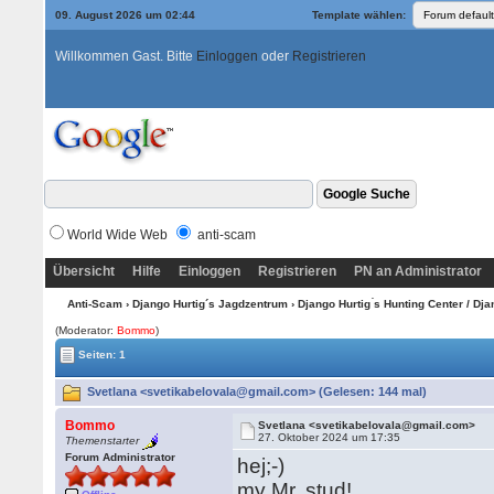
09. August 2026 um 02:44
Template wählen:
Willkommen Gast. Bitte
Einloggen
oder
Registrieren
World Wide Web
anti-scam
Übersicht
Hilfe
Einloggen
Registrieren
PN an Administrator
Anti-Scam
›
Django Hurtig´s Jagdzentrum
›
Django Hurtig ́s Hunting Center / Dj
(Moderator:
Bommo
)
Seiten: 1
Svetlana <svetikabelovala@gmail.com> (Gelesen: 144 mal)
Bommo
Svetlana <svetikabelovala@gmail.com>
27. Oktober 2024 um 17:35
Themenstarter
Forum Administrator
hej;-)
my Mr. stud!