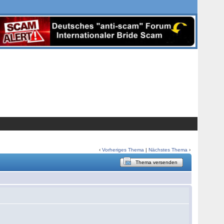
‹
Vorheriges Thema
|
Nächstes Thema
›
Thema versenden