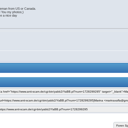
ntleman from US or Canada.
d You my photos;)
e a nice day