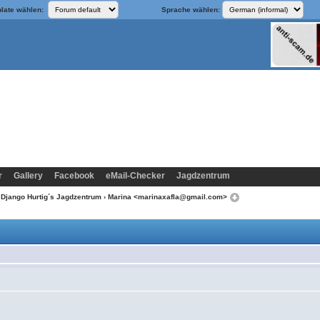
late wählen:
Sprache wählen:
r
Gallery
Facebook
eMail-Checker
Jagdzentrum
/ Django Hurtig´s Jagdzentrum
› Marina <marinaxafla@gmail.com>