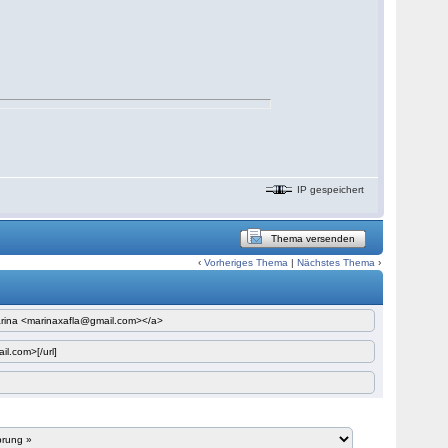
IP gespeichert
Thema versenden
‹
Vorheriges Thema
|
Nächstes Thema
›