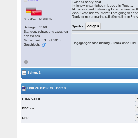
Offline
I wish to scary chat.
Im lonely untarnished mistress in Russia,
At this moment Im looking for attractive ge
What State are You from? I am going to sen
Reply to me at marinaxafla@gmail.com ! hav
Anti-Scam ist wichtig!
Spoiler:
Beiträge: 33560
Standort: schwebend zwischen
den Welten
Mitglied seit: 13. Juli 2010
Eingegangen sind bislang 2 Mails ohne Bild.
Geschlecht:
Seiten: 1
Link zu diesem Thema
HTML Code:
BBCode:
URL: