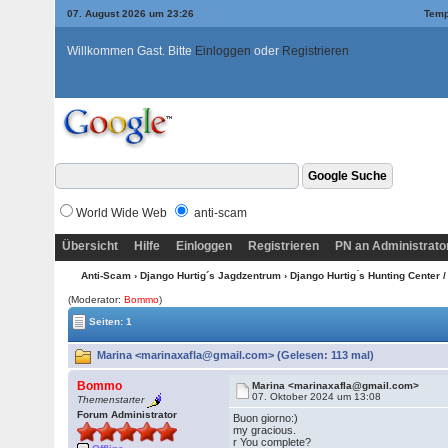
07. August 2026 um 23:26
Temp
Willkommen Gast. Bitte
Einloggen
oder
Registrieren
World Wide Web
anti-scam
Übersicht
Hilfe
Einloggen
Registrieren
PN an Administrato
Anti-Scam
›
Django Hurtig´s Jagdzentrum
›
Django Hurtig ́s Hunting Center 
(Moderator:
Bommo
)
Seiten: 1
Marina <marinaxafla@gmail.com> (Gelesen: 113 mal)
Bommo
Marina <marinaxafla@gmail.com>
07. Oktober 2024 um 13:08
Themenstarter
Forum Administrator
Buon giorno:)
my gracious.
r You complete?