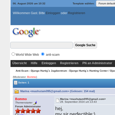
06. August 2026 um 10:32
Template wählen:
Willkommen Gast. Bitte
Einloggen
oder
Registrieren
World Wide Web
anti-scam
Übersicht
Hilfe
Einloggen
Registrieren
PN an Administrator
Anti-Scam
›
Django Hurtig´s Jagdzentrum
›
Django Hurtig ́s Hunting Center / Dj
(Moderator:
Bommo
)
Seiten: 1
Marina <mashutam095@gmail.com> (Gelesen: 154 mal)
Bommo
Marina <mashutam095@gmail.com>
28. September 2024 um 13:43
Themenstarter
Forum Administrator
hej,
my sir perfectible;)