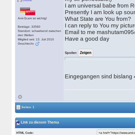
Offline
I am universal babe from R
Presently I am look up so
What State are You from?
Anti-Scam ist wichtig!
I can reply to You my pictu
Beiträge: 33560
Email to me mashutam09
Standort: schwebend zwischen
den Welten
Have a good day
Mitglied seit: 13. Juli 2010
Geschlecht:
Spoiler:
Eingegangen sind bislang 4
Seiten: 1
Link zu diesem Thema
HTML Code: