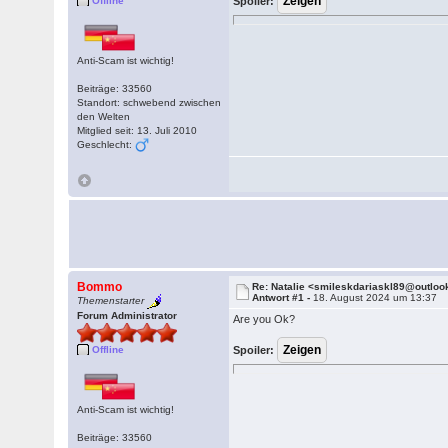
Offline
Spoiler:
Anti-Scam ist wichtig!
Beiträge: 33560
Standort: schwebend zwischen
den Welten
Mitglied seit: 13. Juli 2010
Geschlecht:
Bommo
Re: Natalie <smileskdariaskl89@outlo
Antwort #1 -
18. August 2024 um 13:37
Themenstarter
Forum Administrator
Are you Ok?
Offline
Spoiler:
Anti-Scam ist wichtig!
Beiträge: 33560