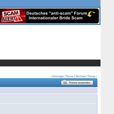
‹
Vorheriges Thema
|
Nächstes Thema
›
Thema versenden