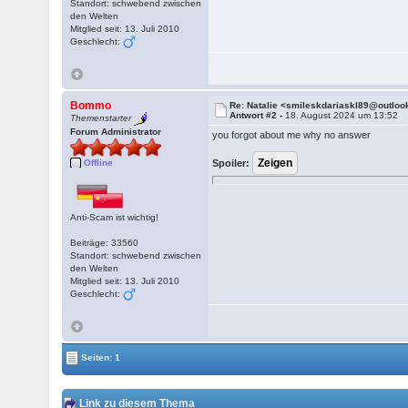
Standort: schwebend zwischen
den Welten
Mitglied seit: 13. Juli 2010
Geschlecht:
Bommo
Re: Natalie <smileskdariaskl89@outlo
Antwort #2 -
18. August 2024 um 13:52
Themenstarter
Forum Administrator
you forgot about me why no answer
Offline
Spoiler:
Anti-Scam ist wichtig!
Beiträge: 33560
Standort: schwebend zwischen
den Welten
Mitglied seit: 13. Juli 2010
Geschlecht:
Seiten: 1
Link zu diesem Thema