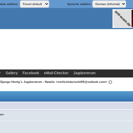
late wählen:
Sprache wählen:
r
Gallery
Facebook
eMail-Checker
Jagdzentrum
/ Django Hurtig´s Jagdzentrum
› Natalie <smileskdariaskl89@outlook.com>
om>