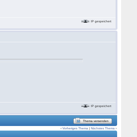
IP gespeichert
IP gespeichert
Thema versenden
‹
Vorheriges Thema
|
Nächstes Thema
›