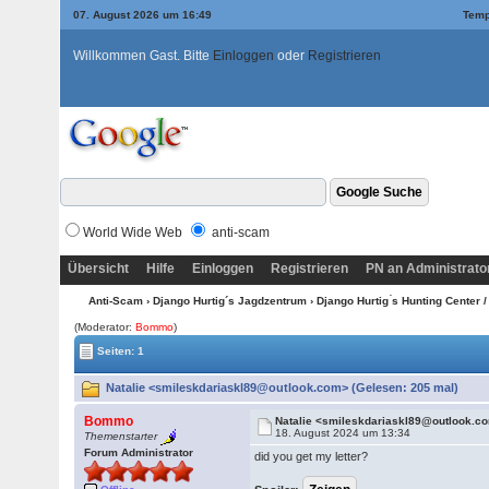
07. August 2026 um 16:49
Temp
Willkommen Gast. Bitte
Einloggen
oder
Registrieren
World Wide Web
anti-scam
Übersicht
Hilfe
Einloggen
Registrieren
PN an Administrato
Anti-Scam
›
Django Hurtig´s Jagdzentrum
›
Django Hurtig ́s Hunting Center 
(Moderator:
Bommo
)
Seiten: 1
Natalie <smileskdariaskl89@outlook.com> (Gelesen: 205 mal)
Bommo
Natalie <smileskdariaskl89@outlook.c
18. August 2024 um 13:34
Themenstarter
Forum Administrator
did you get my letter?