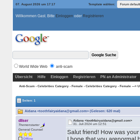
07. August 2026 um 17:17
Template wählen:
Willkommen Gast. Bitte
Einloggen
oder
Registrieren
World Wide Web
anti-scam
Übersicht
Hilfe
Einloggen
Registrieren
PN an Administrator
Anti-Scam
›
Celebrities Category - Female
›
Celebrities Category - Female ---> U --
Seiten: 1
Aidana <toothfairyaidana@gmail.com> (Gelesen: 620 mal)
dllser
Aidana <toothfairyaidana@gmail.com>
31. Juli 2024 um 12:51
Themenstarter
General Counsel
Salut friend! How was your 
I hope that you arenormal 
Offline