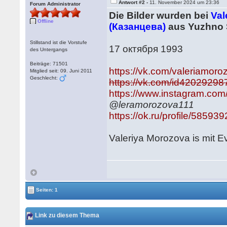
Antwort #2 -
11. November 2024 um 23:36
Forum Administrator
Die Bilder wurden bei
Val
Offline
(Казанцева)
aus Yuzhno S
Stillstand ist die Vorstufe
17 октября 1993
des Untergangs
Beiträge: 71501
https://vk.com/valeriamor
Mitglied seit: 09. Juni 2011
Geschlecht:
https://vk.com/id42029298
https://www.instagram.com
@leramorozova111
https://ok.ru/profile/5859
Valeriya Morozova is mit 
Seiten: 1
Link zu diesem Thema