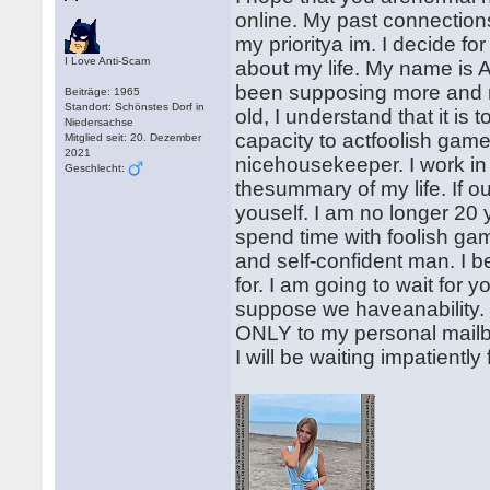
online. My past connections
my prioritya im. I decide for 
I Love Anti-Scam
about my life. My name is 
been supposing more and m
Beiträge: 1965
Standort: Schönstes Dorf in
old, I understand that it is
Niedersachse
capacity to actfoolish gam
Mitglied seit: 20. Dezember
2021
nicehousekeeper. I work in a
Geschlecht:
thesummary of my life. If 
youself. I am no longer 20 
spend time with foolish ga
and self-confident man. I b
for. I am going to wait for 
suppose we haveanability. 
ONLY to my personal mailb
I will be waiting impatiently