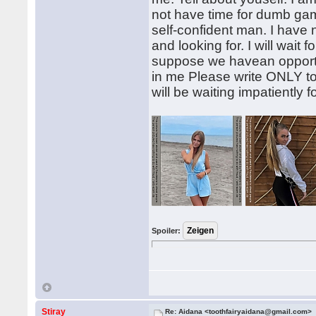
not have time for dumb gam
self-confident man. I have 
and looking for. I will wait f
suppose we havean opportun
in me Please write ONLY t
will be waiting impatiently f
Spoiler:
Stiray
Re: Aidana <toothfairyaidana@gmail.com>