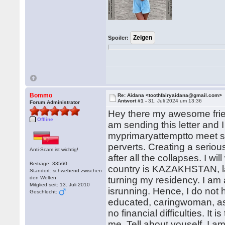
Spoiler:
Bommo
Re: Aidana <toothfairyaidana@gmail.com>
Antwort #1 -
31. Juli 2024 um 13:36
Forum Administrator
Hey there my awesome friend
Offline
am sending this letter and 
myprimaryattemptto meet so
perverts. Creating a serio
Anti-Scam ist wichtig!
after all the collapses. I w
Beiträge: 33560
country is KAZAKHSTAN, la
Standort: schwebend zwischen
den Welten
turning my residency. I am af
Mitglied seit: 13. Juli 2010
isrunning. Hence, I do not h
Geschlecht:
educated, caringwoman, as 
no financial difficulties. It
me. Tell about youself. I a