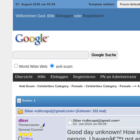
07. August 2026 um 03:39
Template wählen:
Willkommen Gast. Bitte
Einloggen
oder
Registrieren
World Wide Web
anti-scam
Übersicht
Hilfe
Einloggen
Registrieren
PN an Administrator
Anti-Scam
›
Celebrities Category - Female
›
Celebrities Category - Female ---> A
Seiten: 1
Dilan <cdhcxguij@gmail.com> (Gelesen: 332 mal)
dllser
Dilan <cdhcxguij@gmail.com>
02. Juli 2024 um 08:08
Themenstarter
General Counsel
Good day unknown! How is 
person. I havenâ€™t got an
Offline