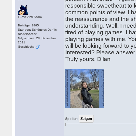
responsible sweetheart to 
common points of view. I h
I Love Anti-Scam
the reassurance and the sh
understanding. Well, I nee
Beiträge: 1965
Standort: Schönstes Dorf in
tired of playing games. I h
Niedersachse
playing games with me. Yo
Mitglied seit: 20. Dezember
2021
will be looking forward to y
Geschlecht:
Interested? Please answer
Truly yours, Dilan
Spoiler: