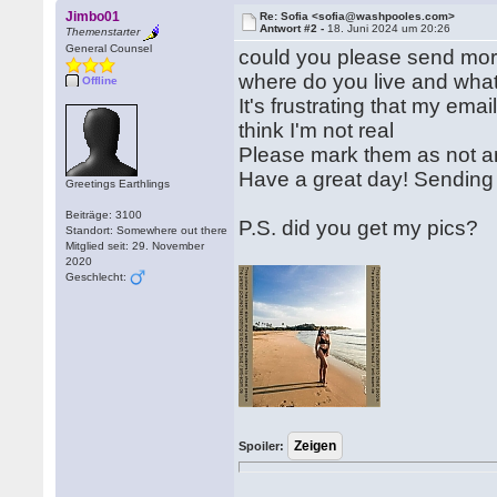
Jimbo01
Re: Sofia <sofia@washpooles.com>
Antwort #2 -
18. Juni 2024 um 20:26
Themenstarter
General Counsel
could you please send mor
where do you live and what
Offline
It's frustrating that my em
think I'm not real
Please mark them as not an
Have a great day! Sending
Greetings Earthlings
Beiträge: 3100
P.S. did you get my pics?
Standort: Somewhere out there
Mitglied seit: 29. November
2020
Geschlecht:
Spoiler: