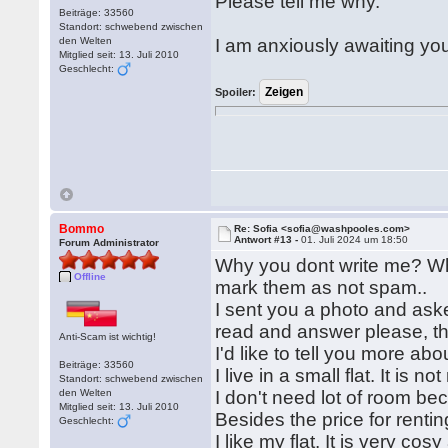
Please tell me why.
Beiträge: 33560
Standort: schwebend zwischen
den Welten
I am anxiously awaiting you
Mitglied seit: 13. Juli 2010
Geschlecht:
Spoiler:
Bommo
Re: Sofia <sofia@washpooles.com>
Antwort #13 -
01. Juli 2024 um 18:50
Forum Administrator
Why you dont write me? W
Offline
mark them as not spam..
I sent you a photo and ask
read and answer please, th
Anti-Scam ist wichtig!
I'd like to tell you more ab
Beiträge: 33560
I live in a small flat. It is not
Standort: schwebend zwischen
den Welten
I don't need lot of room be
Mitglied seit: 13. Juli 2010
Besides the price for rentin
Geschlecht:
I like my flat. It is very co