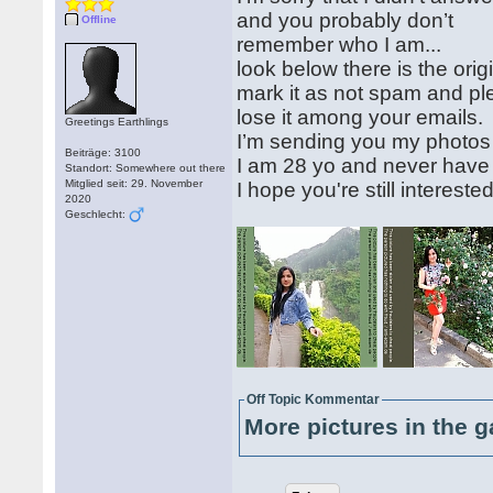
and you probably don’t
Offline
remember who I am...
look below there is the origi
mark it as not spam and ple
lose it among your emails.
Greetings Earthlings
I’m sending you my photos 
Beiträge: 3100
I am 28 yo and never have
Standort: Somewhere out there
Mitglied seit: 29. November
I hope you're still intereste
2020
Geschlecht:
Off Topic Kommentar
More pictures in the g