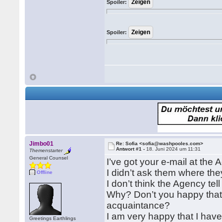
Spoiler:
Spoiler:
Jimbo01
Re: Sofia <sofia@washpooles.com>
Antwort #1 -
18. Juni 2024 um 11:31
Themenstarter
General Counsel
I’ve got your e-mail at the
I didn’t ask them where they
Offline
I don’t think the Agency te
Why? Don’t you happy that
acquaintance?
I am very happy that I have
Greetings Earthlings