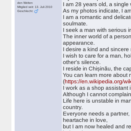
den Welten
I am 28 years old, a singl
Mitglied seit: 13. Juli 2010
As my photos indicate, I am
Geschlecht:
I am a romantic and delica
soulmate.
I seek a man with serious i
The inner world of a perso
appearance.
I desire a kind and sincer
I wish to care for a man, h
other's silence.
I reside in Chișinău, the ca
You can learn more about m
(
https://en.wikipedia.or
I work as a shop assistant 
Although I cannot complain 
Life here is unstable in man
country.
Everyone needs a partner,
heartache in love,
but I am now healed and re