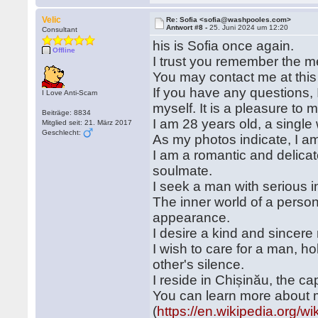
Velic
Re: Sofia <sofia@washpooles.com>
Antwort #8 -
25. Juni 2024 um 12:20
Consultant
his is Sofia once again.
Offline
I trust you remember the m
You may contact me at this
If you have any questions
I Love Anti-Scam
myself. It is a pleasure to 
Beiträge: 8834
I am 28 years old, a single
Mitglied seit: 21. März 2017
Geschlecht:
As my photos indicate, I am
I am a romantic and delica
soulmate.
I seek a man with serious i
The inner world of a perso
appearance.
I desire a kind and sincer
I wish to care for a man, h
other's silence.
I reside in Chișinău, the ca
You can learn more about m
(
https://en.wikipedia.or