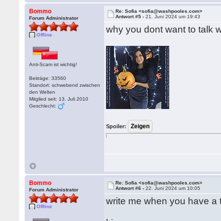
Bommo
Re: Sofia <sofia@washpooles.com>
Antwort #5 -
21. Juni 2024 um 19:43
Forum Administrator
why you dont want to talk 
Offline
Anti-Scam ist wichtig!
Beiträge: 33560
Standort: schwebend zwischen
den Welten
Mitglied seit: 13. Juli 2010
Geschlecht:
Spoiler:
Bommo
Re: Sofia <sofia@washpooles.com>
Antwort #6 -
22. Juni 2024 um 10:05
Forum Administrator
write me when you have a t
Offline