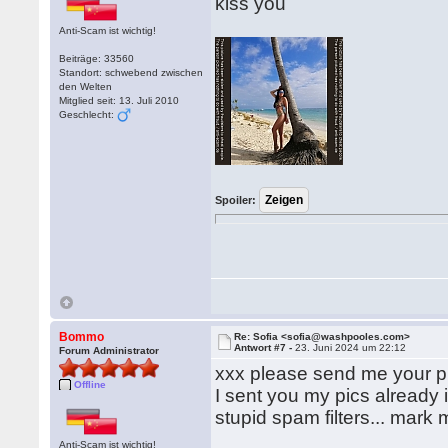
kiss you
Anti-Scam ist wichtig!
Beiträge: 33560
Standort: schwebend zwischen
den Welten
Mitglied seit: 13. Juli 2010
Geschlecht:
Spoiler:
Bommo
Re: Sofia <sofia@washpooles.com>
Antwort #7 -
23. Juni 2024 um 22:12
Forum Administrator
xxx please send me your pi
Offline
I sent you my pics already i
stupid spam filters... mark 
Anti-Scam ist wichtig!