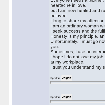
Everyone needs a partner,
heartache in love,
but I am now healed and re
beloved.
I long to share my affectio
I am an ordinary woman wi
I seek success and the fulfi
Honesty is my principle, an
Unfortunately, I must go no
you.
Sometimes, I use an intern
I hope I do not lose my job,
at my workplace.
I trust you understand my s
Spoiler:
Spoiler: