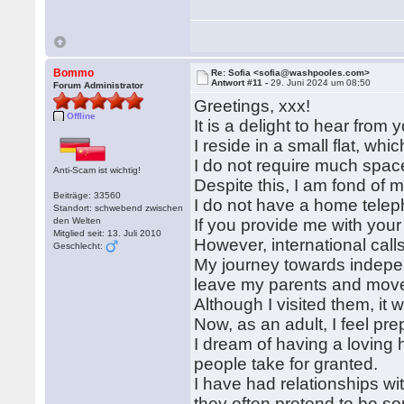
Bommo
Re: Sofia <sofia@washpooles.com>
Antwort #11 -
29. Juni 2024 um 08:50
Forum Administrator
Greetings, xxx!
Offline
It is a delight to hear fro
I reside in a small flat, whic
I do not require much space 
Anti-Scam ist wichtig!
Despite this, I am fond of m
Beiträge: 33560
I do not have a home telep
Standort: schwebend zwischen
den Welten
If you provide me with your
Mitglied seit: 13. Juli 2010
However, international call
Geschlecht:
My journey towards indepe
leave my parents and move 
Although I visited them, it w
Now, as an adult, I feel pre
I dream of having a loving 
people take for granted.
I have had relationships wi
they often pretend to be s