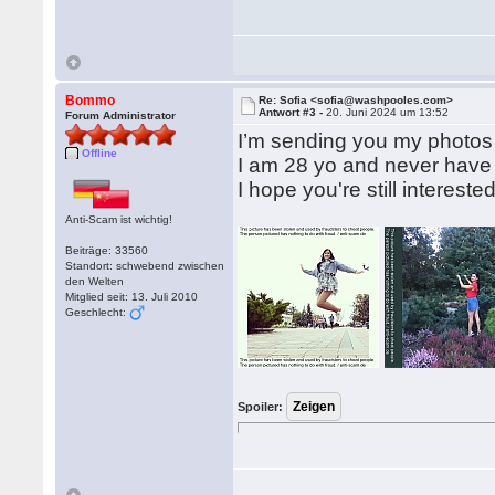
Bommo
Re: Sofia <sofia@washpooles.com>
Antwort #3 -
20. Juni 2024 um 13:52
Forum Administrator
I’m sending you my photos 
Offline
I am 28 yo and never have
I hope you're still intereste
Anti-Scam ist wichtig!
Beiträge: 33560
Standort: schwebend zwischen
den Welten
Mitglied seit: 13. Juli 2010
Geschlecht:
Spoiler: