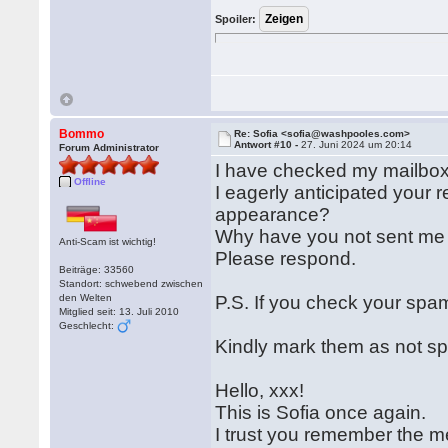
Spoiler:
Bommo
Re: Sofia <sofia@washpooles.com>
Antwort #10 -
27. Juni 2024 um 20:14
Forum Administrator
I have checked my mailbox
Offline
I eagerly anticipated your 
appearance?
Why have you not sent me 
Anti-Scam ist wichtig!
Please respond.
Beiträge: 33560
Standort: schwebend zwischen
den Welten
P.S. If you check your spam
Mitglied seit: 13. Juli 2010
Geschlecht:
Kindly mark them as not sp
Hello, xxx!
This is Sofia once again.
I trust you remember the m