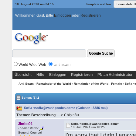
10. August 2026 um 04:15
Template wählen:
Willkommen Gast. Bitte
Einloggen
oder
Registrieren
World Wide Web
anti-scam
Übersicht
Hilfe
Einloggen
Registrieren
PN an Administrator
Anti-Scam
›
Remainder of the World
›
Remainder of the World - Female
› Sofia 
Seiten:
[1]
2
Sofia <sofia@washpooles.com> (Gelesen: 3386 mal)
Themen Beschreibung
: ---> Chișinău
Jimbo01
Sofia <sofia@washpooles.com>
18. Juni 2024 um 10:25
Themenstarter
General Counsel
I’m sorry that I didn’t answe