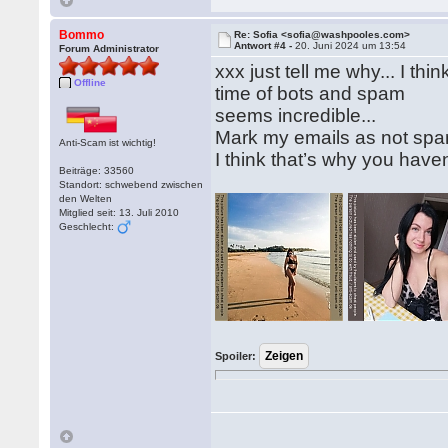
Bommo
Re: Sofia <sofia@washpooles.com>
Antwort #4 -
20. Juni 2024 um 13:54
Forum Administrator
xxx just tell me why... I thi
Offline
time of bots and spam
seems incredible...
Mark my emails as not spa
Anti-Scam ist wichtig!
I think that’s why you have
Beiträge: 33560
Standort: schwebend zwischen
den Welten
Mitglied seit: 13. Juli 2010
Geschlecht:
Spoiler: