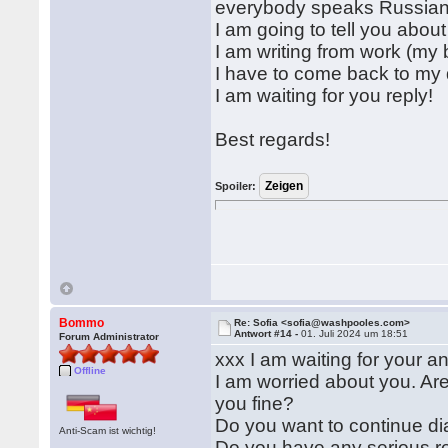
everybody speaks Russian
I am going to tell you about
I am writing from work (my
I have to come back to my 
I am waiting for you reply!
Best regards!
Spoiler:
Bommo
Re: Sofia <sofia@washpooles.com>
Antwort #14 -
01. Juli 2024 um 18:51
Forum Administrator
xxx I am waiting for your an
Offline
I am worried about you. Ar
you fine?
Do you want to continue di
Anti-Scam ist wichtig!
Do you have any serious re