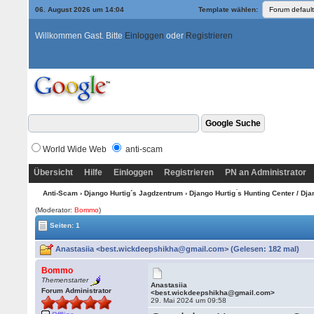
06. August 2026 um 14:04
Template wählen:
Willkommen Gast. Bitte
Einloggen
oder
Registrieren
World Wide Web
anti-scam
Übersicht
Hilfe
Einloggen
Registrieren
PN an Administrator
Anti-Scam
›
Django Hurtig´s Jagdzentrum
›
Django Hurtig ́s Hunting Center / Dj
(Moderator:
Bommo
)
Seiten: 1
Anastasiia <best.wickdeepshikha@gmail.com> (Gelesen: 182 mal)
Bommo
Themenstarter
Anastasiia
Forum Administrator
<best.wickdeepshikha@gmail.com>
29. Mai 2024 um 09:58