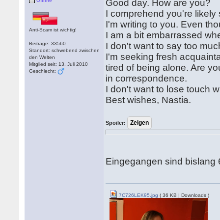
Offline
Good day. How are you?
I comprehend you're likely 
I'm writing to you. Even tho
Anti-Scam ist wichtig!
I am a bit embarrassed when
Beiträge: 33560
I don't want to say too much
Standort: schwebend zwischen
I'm seeking fresh acquaint
den Welten
Mitglied seit: 13. Juli 2010
tired of being alone. Are y
Geschlecht:
in correspondence.
I don't want to lose touch wi
Best wishes, Nastia.
Spoiler:
Eingegangen sind bislang 6
7C726LEK95.jpg
( 36 KB | Downloads )