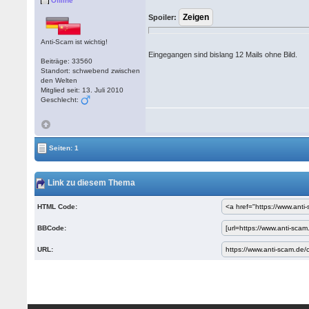
Offline
Spoiler:
Anti-Scam ist wichtig!
Eingegangen sind bislang 12 Mails ohne Bild.
Beiträge: 33560
Standort: schwebend zwischen
den Welten
Mitglied seit: 13. Juli 2010
Geschlecht:
Seiten: 1
Link zu diesem Thema
HTML Code:
BBCode:
URL: