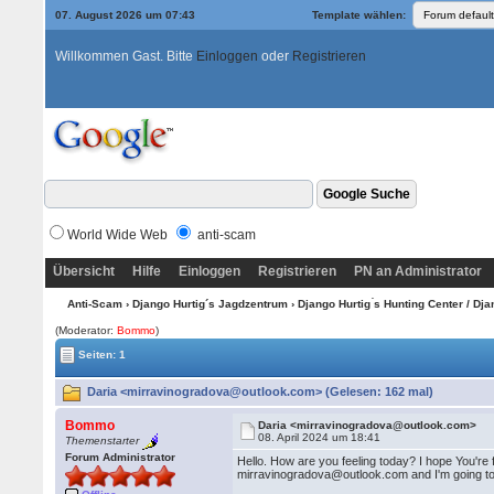
07. August 2026 um 07:43
Template wählen:
Willkommen Gast. Bitte
Einloggen
oder
Registrieren
World Wide Web
anti-scam
Übersicht
Hilfe
Einloggen
Registrieren
PN an Administrator
Anti-Scam
›
Django Hurtig´s Jagdzentrum
›
Django Hurtig ́s Hunting Center / Dj
(Moderator:
Bommo
)
Seiten: 1
Daria <mirravinogradova@outlook.com> (Gelesen: 162 mal)
Bommo
Daria <mirravinogradova@outlook.com>
08. April 2024 um 18:41
Themenstarter
Forum Administrator
Hello. How are you feeling today? I hope You're 
mirravinogradova@outlook.com and I'm going to