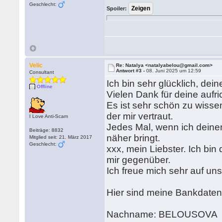
Geschlecht:
Spoiler:
Velic
Re: Natalya <natalyabelou@gmail.com>
Antwort #3 -
08. Juni 2025 um 12:59
Consultant
Ich bin sehr glücklich, dei
Offline
Vielen Dank für deine aufri
Es ist sehr schön zu wisse
der mir vertraut.
I Love Anti-Scam
Jedes Mal, wenn ich deinen 
Beiträge: 8832
näher bringt.
Mitglied seit: 21. März 2017
Geschlecht:
xxx, mein Liebster. Ich bin
mir gegenüber.
Ich freue mich sehr auf uns
Hier sind meine Bankdate
Nachname: BELOUSOVA