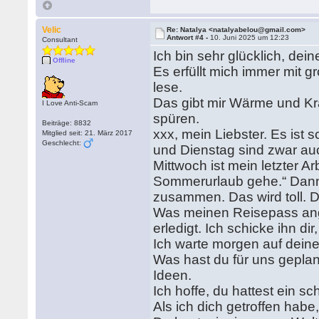
Velic
Re: Natalya <natalyabelou@gmail.com>
Antwort #4 -
10. Juni 2025 um 12:23
Consultant
Ich bin sehr glücklich, dei
Offline
Es erfüllt mich immer mit g
lese.
Das gibt mir Wärme und Kra
I Love Anti-Scam
spüren.
Beiträge: 8832
xxx, mein Liebster. Es ist
Mitglied seit: 21. März 2017
Geschlecht:
und Dienstag sind zwar auc
Mittwoch ist mein letzter A
Sommerurlaub gehe.“ Dann 
zusammen. Das wird toll. 
Was meinen Reisepass ange
erledigt. Ich schicke ihn di
Ich warte morgen auf dein
Was hast du für uns geplan
Ideen.
Ich hoffe, du hattest ein
Als ich dich getroffen habe