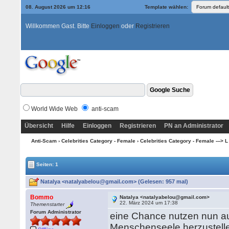
08. August 2026 um 12:16
Template wählen:
Willkommen Gast. Bitte
Einloggen
oder
Registrieren
World Wide Web
anti-scam
Übersicht
Hilfe
Einloggen
Registrieren
PN an Administrator
Anti-Scam
›
Celebrities Category - Female
›
Celebrities Category - Female ---> L
Seiten: 1
Natalya <natalyabelou@gmail.com> (Gelesen: 957 mal)
Bommo
Natalya <natalyabelou@gmail.com>
22. März 2024 um 17:38
Themenstarter
Forum Administrator
eine Chance nutzen nun au
Menschenseele herzustellen