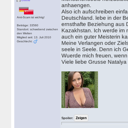
Offline
anhaengen.
Also ich aufschreiben einf
Deutschland. lebe in der 
Anti-Scam ist wichtig!
ernsthafte Beziehung aus D
Beiträge: 33560
Kazakhstan. Ich werde im 
Standort: schwebend zwischen
den Welten
auch ein guter Meisterin k
Mitglied seit: 13. Juli 2010
Geschlecht:
Meine Verlangen oder Ziels
seele in Seele. Denn ich G
Wuerde mich freuen, wenn 
Viele liebe Grusse Natalya
Spoiler: