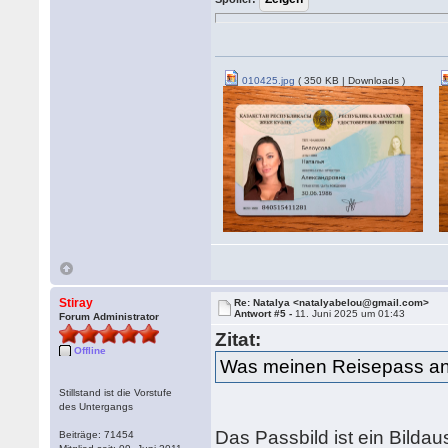
010425.jpg
( 350 KB | Downloads )
Stiray
Re: Natalya <natalyabelou@gmail.com>
Antwort #5 -
11. Juni 2025 um 01:43
Forum Administrator
Zitat:
Offline
Was meinen Reisepass a
Stillstand ist die Vorstufe
des Untergangs
Das Passbild ist ein Bildau
Beiträge: 71454