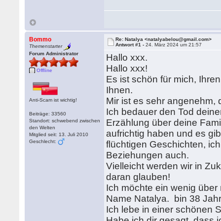
Bommo
Re: Natalya <natalyabelou@gmail.com>
Antwort #1 -
24. März 2024 um 21:57
Themenstarter
Forum Administrator
Hallo xxx.
Hallo xxx!
Offline
Es ist schön für mich, Ihre
Ihnen.
Mir ist es sehr angenehm,
Anti-Scam ist wichtig!
Ich bedauer den Tod deiner 
Beiträge: 33560
Erzählung über deine Famili
Standort: schwebend zwischen
den Welten
aufrichtig haben und es gi
Mitglied seit: 13. Juli 2010
Geschlecht:
flüchtigen Geschichten, ich
Beziehungen auch.
Vielleicht werden wir in Z
daran glauben!
Ich möchte ein wenig über 
Name Natalya. bin 38 Jahre
Ich lebe in einer schönen S
Habe ich dir gesagt, dass