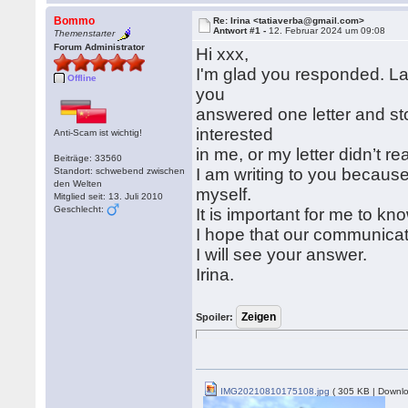
Bommo
Re: Irina <tatiaverba@gmail.com>
Antwort #1 -
12. Februar 2024 um 09:08
Themenstarter
Forum Administrator
Hi xxx,
I'm glad you responded. Las
Offline
you
answered one letter and st
interested
Anti-Scam ist wichtig!
in me, or my letter didn’t re
Beiträge: 33560
I am writing to you because
Standort: schwebend zwischen
den Welten
myself.
Mitglied seit: 13. Juli 2010
Geschlecht:
It is important for me to k
I hope that our communicati
I will see your answer.
Irina.
Spoiler:
IMG20210810175108.jpg
( 305 KB | Downlo