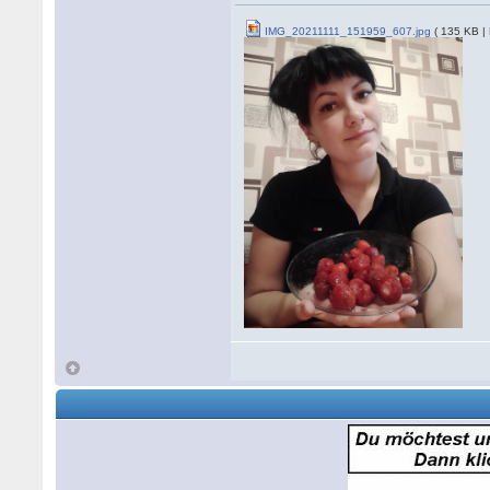
IMG_20211111_151959_607.jpg
( 135 KB |