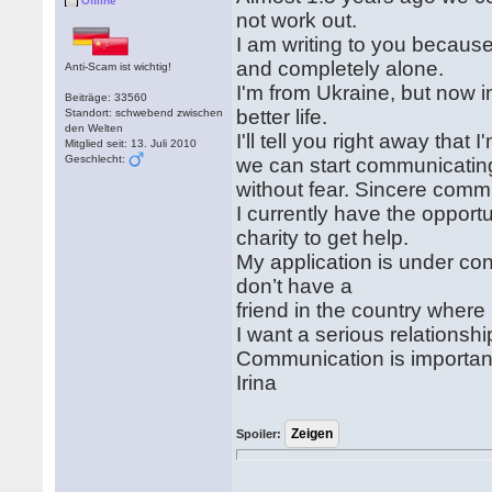
Offline
not work out.
I am writing to you because
and completely alone.
Anti-Scam ist wichtig!
I'm from Ukraine, but now i
Beiträge: 33560
better life.
Standort: schwebend zwischen
den Welten
I'll tell you right away that
Mitglied seit: 13. Juli 2010
Geschlecht:
we can start communicatin
without fear. Sincere commu
I currently have the opport
charity to get help.
My application is under con
don’t have a
friend in the country where 
I want a serious relationshi
Communication is important
Irina
Spoiler: