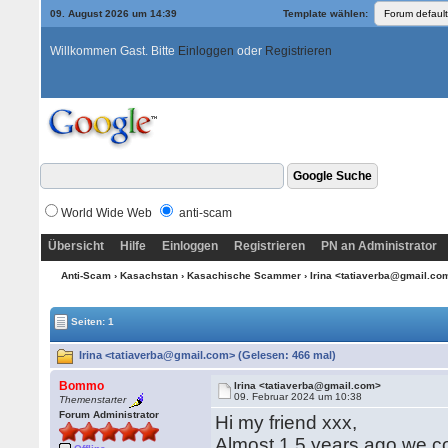
09. August 2026 um 14:39
Template wählen:
Willkommen Gast. Bitte
Einloggen
oder
Registrieren
World Wide Web
anti-scam
Übersicht
Hilfe
Einloggen
Registrieren
PN an Administrator
Anti-Scam
›
Kasachstan
›
Kasachische Scammer
› Irina <tatiaverba@gmail.c
Seiten: 1
Irina <tatiaverba@gmail.com> (Gelesen: 466 mal)
Bommo
Irina <tatiaverba@gmail.com>
09. Februar 2024 um 10:38
Themenstarter
Forum Administrator
Hi my friend xxx,
Almost 1.5 years ago we c