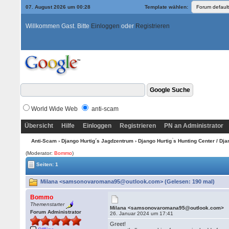
07. August 2026 um 00:28
Template wählen:
Willkommen Gast. Bitte
Einloggen
oder
Registrieren
World Wide Web
anti-scam
Übersicht
Hilfe
Einloggen
Registrieren
PN an Administrator
Anti-Scam
›
Django Hurtig´s Jagdzentrum
›
Django Hurtig ́s Hunting Center / Dj
(Moderator:
Bommo
)
Seiten: 1
Milana <samsonovaromana95@outlook.com> (Gelesen: 190 mal)
Bommo
Themenstarter
Milana <samsonovaromana95@outlook.com>
Forum Administrator
26. Januar 2024 um 17:41
Greet!