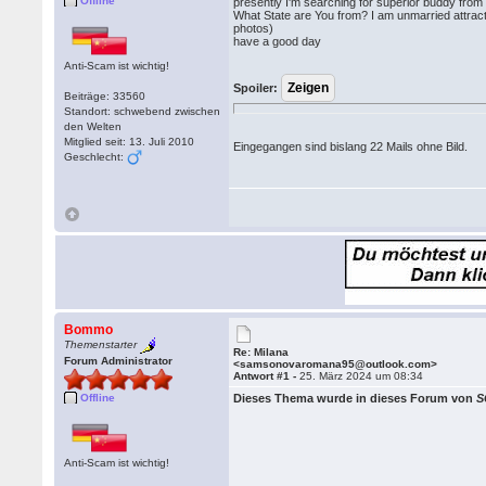
Offline
presently I'm searching for superior buddy from
What State are You from? I am unmarried attr
photos)
have a good day
Anti-Scam ist wichtig!
Spoiler:
Beiträge: 33560
Standort: schwebend zwischen
den Welten
Mitglied seit: 13. Juli 2010
Eingegangen sind bislang 22 Mails ohne Bild.
Geschlecht:
Bommo
Themenstarter
Re: Milana
Forum Administrator
<samsonovaromana95@outlook.com>
Antwort #1 -
25. März 2024 um 08:34
Offline
Dieses Thema wurde in dieses Forum von
S
Anti-Scam ist wichtig!