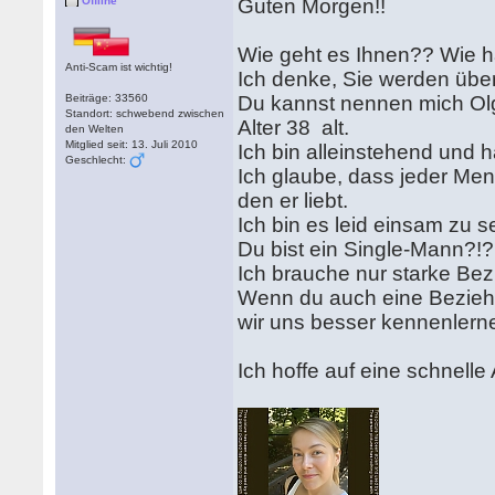
Offline
Guten Morgen!!
Wie geht es Ihnen?? Wie 
Anti-Scam ist wichtig!
Ich denke, Sie werden über
Beiträge: 33560
Du kannst nennen mich Ol
Standort: schwebend zwischen
Alter 38 alt.
den Welten
Mitglied seit: 13. Juli 2010
Ich bin alleinstehend und 
Geschlecht:
Ich glaube, dass jeder Me
den er liebt.
Ich bin es leid einsam zu s
Du bist ein Single-Mann?!?
Ich brauche nur starke Be
Wenn du auch eine Beziehu
wir uns besser kennenlerne
Ich hoffe auf eine schnelle 