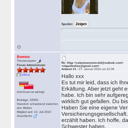
Spoiler:
Bommo
Themenstarter
Re: Olga <catwomanemerald@outlook.com>
Forum Administrator
<olganikoliae@gmail.com>
Antwort #1 -
27. Januar 2024 um 22:39
Offline
Hallo xxx
Es tut mir leid, dass ich Ih
Erkältung. Aber jetzt geht e
Anti-Scam ist wichtig!
habe. Ich bin sehr aufgereg
Beiträge: 33560
wirklich gut gefallen. Du 
Standort: schwebend zwischen
Haben Sie eine eigene Vers
den Welten
Mitglied seit: 13. Juli 2010
Versicherungsgesellschaft. 
Geschlecht:
erzählt haben. Ich hoffe, 
Schwester haben.