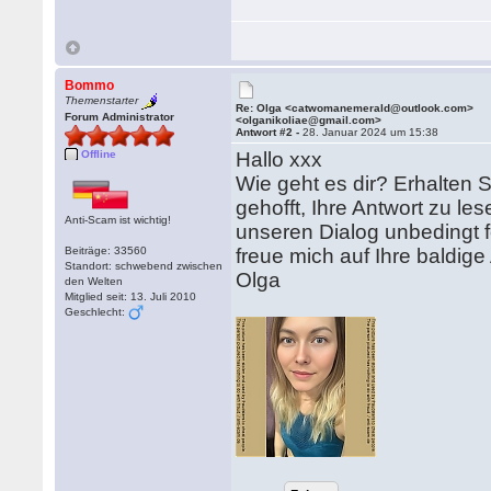
Bommo
Themenstarter
Re: Olga <catwomanemerald@outlook.com>
Forum Administrator
<olganikoliae@gmail.com>
Antwort #2 -
28. Januar 2024 um 15:38
Offline
Hallo xxx
Wie geht es dir? Erhalten S
gehofft, Ihre Antwort zu les
Anti-Scam ist wichtig!
unseren Dialog unbedingt f
Beiträge: 33560
freue mich auf Ihre baldige
Standort: schwebend zwischen
Olga
den Welten
Mitglied seit: 13. Juli 2010
Geschlecht: