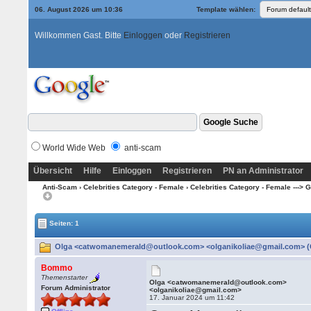
06. August 2026 um 10:36
Template wählen:
Willkommen Gast. Bitte
Einloggen
oder
Registrieren
World Wide Web
anti-scam
Übersicht
Hilfe
Einloggen
Registrieren
PN an Administrator
Anti-Scam
›
Celebrities Category - Female
›
Celebrities Category - Female ---> G -
Seiten: 1
Olga <catwomanemerald@outlook.com> <olganikoliae@gmail.com> (G
Bommo
Themenstarter
Olga <catwomanemerald@outlook.com>
Forum Administrator
<olganikoliae@gmail.com>
17. Januar 2024 um 11:42