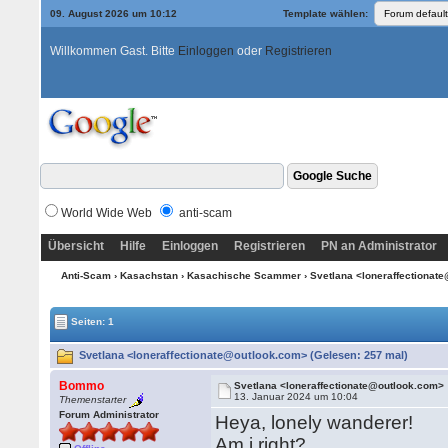
09. August 2026 um 10:12
Template wählen:
Willkommen Gast. Bitte
Einloggen
oder
Registrieren
World Wide Web
anti-scam
Übersicht
Hilfe
Einloggen
Registrieren
PN an Administrator
Anti-Scam
›
Kasachstan
›
Kasachische Scammer
› Svetlana <loneraffectiona
Seiten: 1
Svetlana <loneraffectionate@outlook.com> (Gelesen: 257 mal)
Bommo
Svetlana <loneraffectionate@outlook.com>
13. Januar 2024 um 10:04
Themenstarter
Forum Administrator
Heya, lonely wanderer!
Am i right?