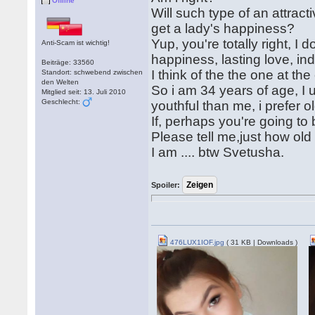
Offline
Will such type of an attract
get a lady's happiness?
Yup, you're totally right, I
Anti-Scam ist wichtig!
happiness, lasting love, in
Beiträge: 33560
I think of the the one at th
Standort: schwebend zwischen
den Welten
So i am 34 years of age, I
Mitglied seit: 13. Juli 2010
Geschlecht:
youthful than me, i prefer 
If, perhaps you're going to
Please tell me,just how ol
I am .... btw Svetusha.
Spoiler:
476LUX1IOF.jpg
( 31 KB | Downloads )