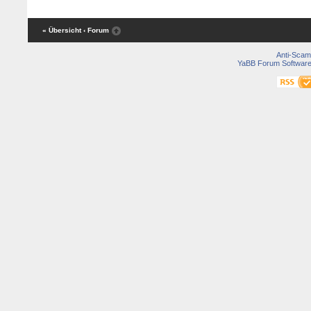
« Übersicht
‹ Forum
Anti-Scam
YaBB Forum Softwar