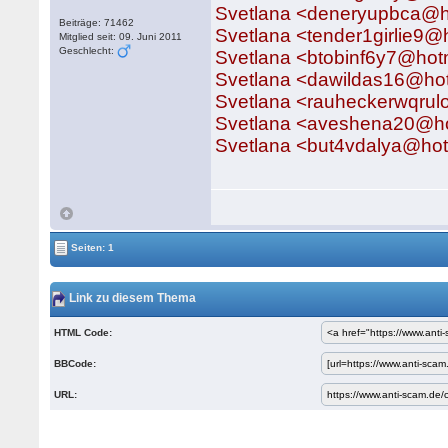
Svetlana <deneryupbca@h
Beiträge: 71462
Svetlana <tender1girlie9@
Mitglied seit: 09. Juni 2011
Geschlecht:
Svetlana <btobinf6y7@hot
Svetlana <dawildas16@ho
Svetlana <rauheckerwqru
Svetlana <aveshena20@h
Svetlana <but4vdalya@ho
Seiten: 1
Link zu diesem Thema
HTML Code:
BBCode:
URL: