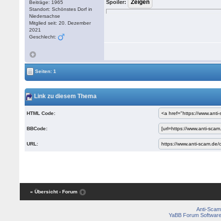
Spoiler:
Beiträge: 1965
Standort: Schönstes Dorf in
Niedersachse
Mitglied seit: 20. Dezember
2021
Geschlecht:
Seiten: 1
Link zu diesem Thema
HTML Code:
BBCode:
URL:
« Übersicht
‹ Forum
Anti-Scam
YaBB Forum Softwar