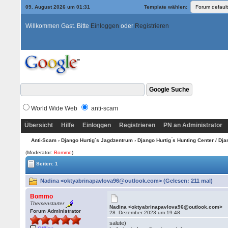
09. August 2026 um 01:31
Template wählen:
Willkommen Gast. Bitte
Einloggen
oder
Registrieren
World Wide Web
anti-scam
Übersicht
Hilfe
Einloggen
Registrieren
PN an Administrator
Anti-Scam
›
Django Hurtig´s Jagdzentrum
›
Django Hurtig ́s Hunting Center / Dj
(Moderator:
Bommo
)
Seiten: 1
Nadina <oktyabrinapavlova96@outlook.com> (Gelesen: 211 mal)
Bommo
Themenstarter
Nadina <oktyabrinapavlova96@outlook.com>
Forum Administrator
28. Dezember 2023 um 19:48
salute)