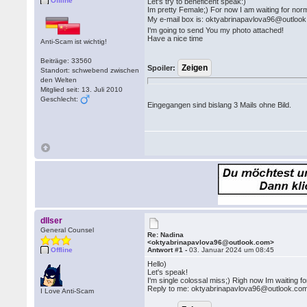
Offline
Let's try to beneficent speak:)
Im pretty Female;) For now I am waiting for nor
My e-mail box is: oktyabrinapavlova96@outlo
I'm going to send You my photo attached!
Have a nice time
Anti-Scam ist wichtig!
Beiträge: 33560
Spoiler:
Standort: schwebend zwischen
den Welten
Mitglied seit: 13. Juli 2010
Geschlecht:
Eingegangen sind bislang 3 Mails ohne Bild.
dllser
General Counsel
Re: Nadina
<oktyabrinapavlova96@outlook.com>
Offline
Antwort #1 -
03. Januar 2024 um 08:45
Hello)
Let's speak!
I'm single colossal miss;) Righ now Im waiting fo
Reply to me: oktyabrinapavlova96@outlook.com ) I
I Love Anti-Scam