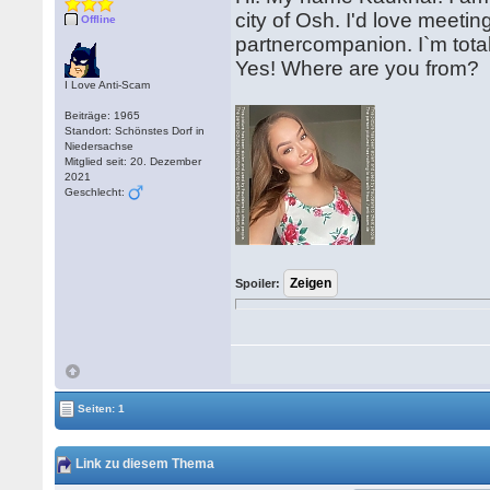
city of Osh. I'd love meetin
Offline
partnercompanion. I`m tota
Yes! Where are you from?
I Love Anti-Scam
Beiträge: 1965
Standort: Schönstes Dorf in
Niedersachse
Mitglied seit: 20. Dezember
2021
Geschlecht:
Spoiler:
Seiten: 1
Link zu diesem Thema