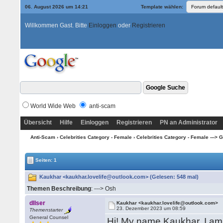
06. August 2026 um 14:21
Template wählen:
Willkommen Gast. Bitte
Einloggen
oder
Registrieren
World Wide Web
anti-scam
Übersicht
Hilfe
Einloggen
Registrieren
PN an Administrator
Anti-Scam
›
Celebrities Category - Female
›
Celebrities Category - Female ---> G -
Seiten: 1
Kaukhar <kaukhar.lovelife@outlook.com> (Gelesen: 548 mal)
Themen Beschreibung
: ---> Osh
dllser
Kaukhar <kaukhar.lovelife@outlook.com>
23. Dezember 2023 um 08:59
Themenstarter
General Counsel
Hi! My name Kaukhar. I am 