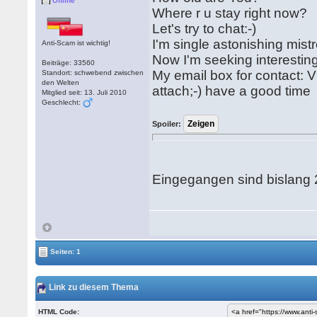
Offline
Where r u stay right now?
Let's try to chat:-)
I'm single astonishing mist
Anti-Scam ist wichtig!
Now I'm seeking interesting
Beiträge: 33560
My email box for contact: 
Standort: schwebend zwischen
den Welten
attach;-) have a good time
Mitglied seit: 13. Juli 2010
Geschlecht:
Spoiler:
Eingegangen sind bislang 2
Seiten: 1
Link zu diesem Thema
HTML Code: