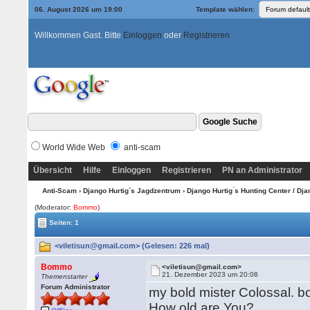
06. August 2026 um 19:00
Template wählen:
Willkommen Gast. Bitte
Einloggen
oder
Registrieren
World Wide Web
anti-scam
Übersicht
Hilfe
Einloggen
Registrieren
PN an Administrator
Anti-Scam
›
Django Hurtig´s Jagdzentrum
›
Django Hurtig ́s Hunting Center / Dj
(Moderator:
Bommo
)
Seiten: 1
<viletisun@gmail.com> (Gelesen: 226 mal)
Bommo
<viletisun@gmail.com>
21. Dezember 2023 um 20:08
Themenstarter
Forum Administrator
my bold mister Colossal. b
How old are You?