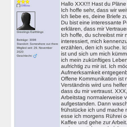
Hallo XXX!!! Hast du Plän
Offline
Ich hoffe sehr, dass wir w
Ich liebe es, deine Briefe 
Du bist eine interessante 
erklären, dass mir Vertraue
Greetings Earthlings
Ich hoffe, du schreibst mir
Beiträge: 3098
interessiert, mich kennen
Standort: Somewhere out there
erzählen, den ich suche. I
Mitglied seit: 29. November
2020
ist und sich um mich kümm
Geschlecht:
ich mein zukünftiges Lebe
aufrichtig zu mir ist. Ich
Aufmerksamkeit entgegenbri
Offene Kommunikation ist m
Verständnis wird uns helfe
dass du mir vertraust. XXX,
Arbeitstag normalerweise v
aufgestanden. Dann wasch
frühstücke ich und mache m
esse ich morgens Rührei od
Kaffee und gehe zur Arbeit