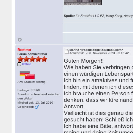
Spoiler
für
FreeNet LLC FZ, Hong Kong, Anon
Bommo
Marina <yagodkapopka@gmail.com>
Antwort #1 -
08. November 2023 um 15:42
Forum Administrator
Guten Morgen!!
Offline
Wie haben Sie verbringen 
einen würdigen Lebenspartn
Ich bin ein attraktives und
Anti-Scam ist wichtig!
finden, mit denen ich dies
Beiträge: 33560
Ich brauche einen Person 
Standort: schwebend zwischen
den Welten
denken, dass wir füreinand
Mitglied seit: 13. Juli 2010
Antwort.
Geschlecht:
Vielleicht ist dies genau 
gesucht haben! Schließlic
Ich habe eine Bitte, antwor
meine und deine Zeit ums