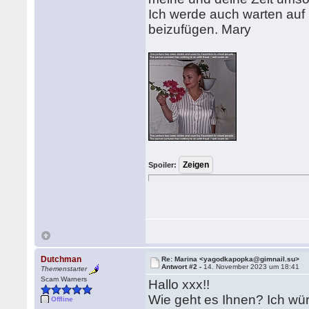
Ich werde auch warten auf I
beizufügen. Mary
Spoiler:
Dutchman
Re: Marina <yagodkapopka@gimnail.su>
Antwort #2 -
14. November 2023 um 18:41
Themenstarter
Scam Warners
Hallo xxx!!
Wie geht es Ihnen? Ich wür
Offline