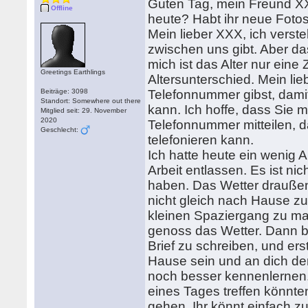
Guten Tag, mein Freund XX
Offline
heute? Habt ihr neue Fotos
Mein lieber XXX, ich verst
zwischen uns gibt. Aber das
mich ist das Alter nur eine
Greetings Earthlings
Altersunterschied. Mein li
Beiträge: 3098
Telefonnummer gibst, damit 
Standort: Somewhere out there
kann. Ich hoffe, dass Sie m
Mitglied seit: 29. November
2020
Telefonnummer mitteilen, d
Geschlecht:
telefonieren kann.
Ich hatte heute ein wenig A
Arbeit entlassen. Es ist n
haben. Das Wetter draußen i
nicht gleich nach Hause z
kleinen Spaziergang zu mac
genoss das Wetter. Dann bi
Brief zu schreiben, und er
Hause sein und an dich den
noch besser kennenlernen.
eines Tages treffen könnten
gehen. Ihr könnt einfach 