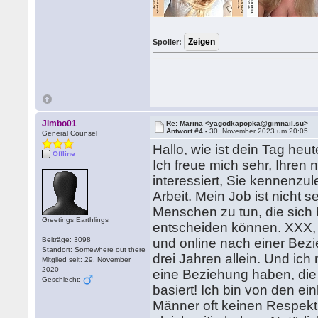
Spoiler:
Jimbo01
Re: Marina <yagodkapopka@gimnail.su>
Antwort #4 -
30. November 2023 um 20:05
General Counsel
Hallo, wie ist dein Tag heu
Offline
Ich freue mich sehr, Ihren 
interessiert, Sie kennenzu
Arbeit. Mein Job ist nicht s
Menschen zu tun, die sich 
Greetings Earthlings
entscheiden können. XXX, d
Beiträge: 3098
und online nach einer Bezi
Standort: Somewhere out there
drei Jahren allein. Und ic
Mitglied seit: 29. November
2020
eine Beziehung haben, die 
Geschlecht:
basiert! Ich bin von den e
Männer oft keinen Respekt