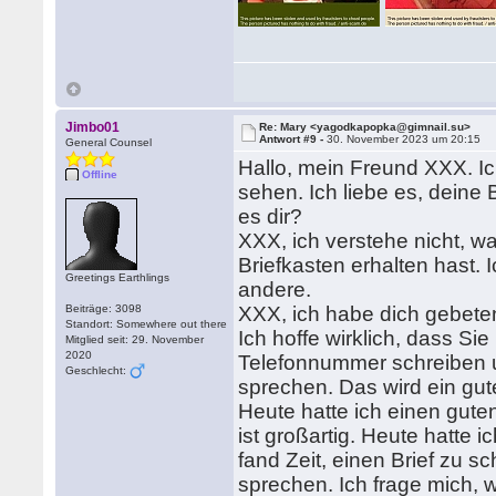
Jimbo01
Re: Mary <yagodkapopka@gimnail.su>
Antwort #9 -
30. November 2023 um 20:15
General Counsel
Hallo, mein Freund XXX. Ic
Offline
sehen. Ich liebe es, deine 
es dir?
XXX, ich verstehe nicht, 
Briefkasten erhalten hast.
Greetings Earthlings
andere.
Beiträge: 3098
XXX, ich habe dich gebete
Standort: Somewhere out there
Ich hoffe wirklich, dass Sie
Mitglied seit: 29. November
2020
Telefonnummer schreiben u
Geschlecht:
sprechen. Das wird ein gute
Heute hatte ich einen gute
ist großartig. Heute hatte i
fand Zeit, einen Brief zu s
sprechen. Ich frage mich, 