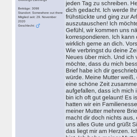
jeden Tag zu schreiben. H
Beiträge: 3098
dich gedacht. Ich werde Ihr
Standort: Somewhere out there
frühstückte und ging zur Arbe
Mitglied seit: 29. November
2020
auszutauschen! Ich möchte
Geschlecht:
Gefühl, wir kommen uns nähe
korrespondieren. Ich kann 
wirklich gerne an dich. Vor
Wie verbringst du deine Zei
Neues über mich. Und ich 
möchte, dass du mich bess
Brief habe ich dir geschr
würde. Meine Mutter weiß, d
eine schöne Zeit zusammen
aufgefallen, dass ich mich i
bin ich oft gut gelaunt! Es
hatten wir ein Familienes
meiner Mutter mehrere Brief
macht dir doch nichts aus
uns alles Gute und grüßt S
das liegt mir am Herzen. I