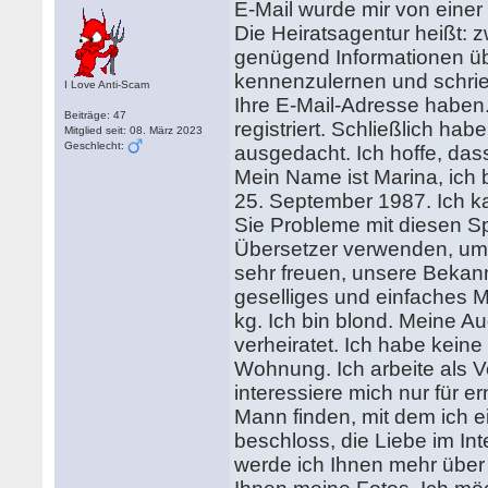
E-Mail wurde mir von einer
Die Heiratsagentur heißt: z
genügend Informationen übe
kennenzulernen und schrieb 
I Love Anti-Scam
Ihre E-Mail-Adresse haben.
Beiträge: 47
registriert. Schließlich hab
Mitglied seit: 08. März 2023
Geschlecht:
ausgedacht. Ich hoffe, da
Mein Name ist Marina, ich 
25. September 1987. Ich 
Sie Probleme mit diesen 
Übersetzer verwenden, um 
sehr freuen, unsere Bekannt
geselliges und einfaches 
kg. Ich bin blond. Meine Au
verheiratet. Ich habe keine 
Wohnung. Ich arbeite als V
interessiere mich nur für 
Mann finden, mit dem ich e
beschloss, die Liebe im Int
werde ich Ihnen mehr über 