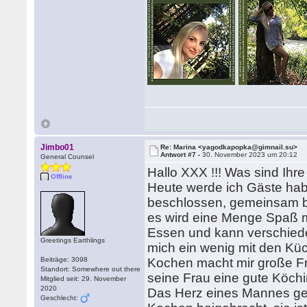
Jimbo01
Re: Marina <yagodkapopka@gimnail.su>
Antwort #7 -
30. November 2023 um 20:12
General Counsel
Hallo XXX !!! Was sind Ihre
Offline
Heute werde ich Gäste ha
beschlossen, gemeinsam be
es wird eine Menge Spaß 
Essen und kann verschied
Greetings Earthlings
mich ein wenig mit den Kü
Beiträge: 3098
Kochen macht mir große Fr
Standort: Somewhere out there
seine Frau eine gute Köchin
Mitglied seit: 29. November
2020
Das Herz eines Mannes geh
Geschlecht: