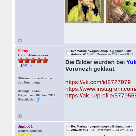
Stiray
Re: Marina <yagodkapopka@gimnail.su>
Antwort #10 -
01. Dezember 2023 um 00:44
Forum Administrator
Die Bilder wurden bei
Yul
Offline
Voronezh geklaut.
Stillstand ist die Vorstufe
https://vk.com/id8727979
des Untergangs
https://www.instagram.com/
Beiträge: 71448
https://ok.ru/profile/57795
Mitglied seit: 09. Juni 2011
Geschlecht:
Jimbo01
Re: Marina <yagodkapopka@gimnail.su>
Antwort #11 -
16. Dezember 2023 um 14:14
General Counsel