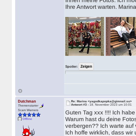
Ihnen meine Fotos. Ich möc
Ihre Antwort warten. Marina
Spoiler:
Dutchman
Re: Marina <yagodkapopka@gimnail.su>
Antwort #3 -
18. November 2023 um 10:01
Themenstarter
Scam Warners
Guten Tag xxx !!!! Ich habe
Warum hast du deine Fotos
Offline
verbergen?? Ich warte auf 
Ich hoffe wirklich, dass w