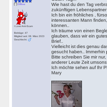
Wie hast du den Tag verbra
Offline
zukünftigen Lebenspartner 
Ich bin ein fröhliches , für
interessanten Mann finden,
können..
I Love Anti-Scam
Ich träume von einen Begle
Beiträge: 47
glauben, dass wir ein gute
Mitglied seit: 08. März 2023
Geschlecht:
Brief..
Vielleicht ist dies genau d
gesucht haben.. Immerhin 
Bitte schreiben Sie mir nur
anderer Leute Zeit umson
Ich möchte sehen auf Ihr Ph
Mary