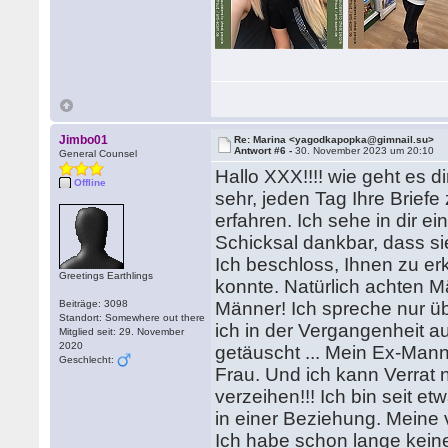
Jimbo01
Re: Marina <yagodkapopka@gimnail.su>
Antwort #6 -
30. November 2023 um 20:10
General Counsel
Hallo XXX!!!! wie geht es d
Offline
sehr, jeden Tag Ihre Brief
erfahren. Ich sehe in dir e
Schicksal dankbar, dass sie
Ich beschloss, Ihnen zu er
Greetings Earthlings
konnte. Natürlich achten Mä
Beiträge: 3098
Männer! Ich spreche nur übe
Standort: Somewhere out there
ich in der Vergangenheit 
Mitglied seit: 29. November
2020
getäuscht ... Mein Ex-Mann
Geschlecht:
Frau. Und ich kann Verrat 
verzeihen!!! Ich bin seit e
in einer Beziehung. Meine
Ich habe schon lange kein