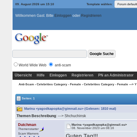
09. August 2026 um 15:10
Template wählen:
Willkommen Gast. Bitte
Einloggen
oder
Registrieren
World Wide Web
anti-scam
Übersicht
Hilfe
Einloggen
Registrieren
PN an Administrator
Anti-Scam
›
Celebrities Category - Female
›
Celebrities Category - Female ---> Y
Seiten: 1
Marina <yagodkapopka@gimnail.su> (Gelesen: 1810 mal)
Themen Beschreibung
: ---> Shchuchinsk
Dutchman
Marina <yagodkapopka@gimnail.su>
08. November 2023 um 08:16
Themenstarter
Scam Warners
Guten Tag!!!