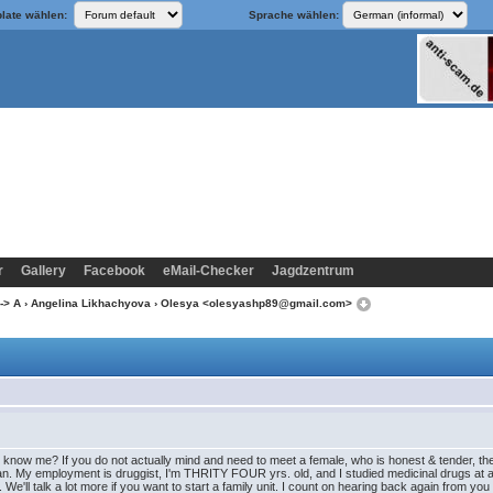
late wählen:
Sprache wählen:
r
Gallery
Facebook
eMail-Checker
Jagdzentrum
-> A
›
Angelina Likhachyova
› Olesya <olesyashp89@gmail.com>
o know me? If you do not actually mind and need to meet a female, who is honest & tender, t
tan. My employment is druggist, I'm THRITY FOUR yrs. old, and I studied medicinal drugs at
 We'll talk a lot more if you want to start a family unit. I count on hearing back again from you