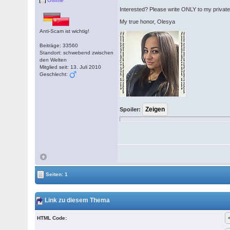
Offline
Interested? Please write ONLY to my priva
My true honor, Olesya
Anti-Scam ist wichtig!
Beiträge: 33560
Standort: schwebend zwischen
den Welten
Mitglied seit: 13. Juli 2010
Geschlecht:
Spoiler:
Seiten: 1
Link zu diesem Thema
HTML Code: