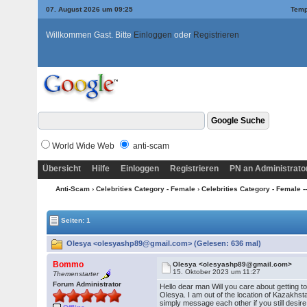
07. August 2026 um 09:25
Temp
Willkommen Gast. Bitte
Einloggen
oder
Registrieren
World Wide Web
anti-scam
Übersicht
Hilfe
Einloggen
Registrieren
PN an Administrato
Anti-Scam
›
Celebrities Category - Female
›
Celebrities Category - Female --
Seiten: 1
Olesya <olesyashp89@gmail.com> (Gelesen: 636 mal)
Bommo
Olesya <olesyashp89@gmail.com>
15. Oktober 2023 um 11:27
Themenstarter
Forum Administrator
Hello dear man Will you care about getting t
Olesya. I am out of the location of Kazakhs
simply message each other if you still desire.