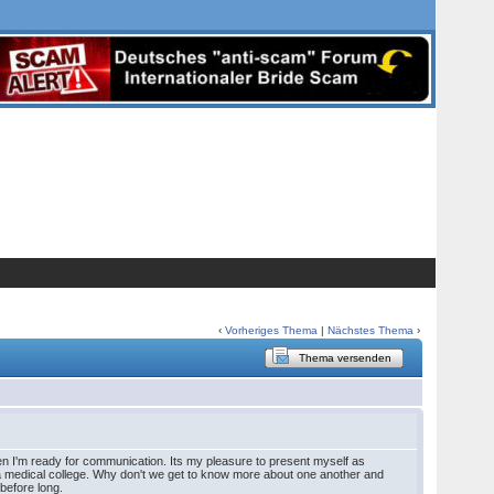
‹
Vorheriges Thema
|
Nächstes Thema
›
Thema versenden
hen I'm ready for communication. Its my pleasure to present myself as
 a medical college. Why don't we get to know more about one another and
 before long.