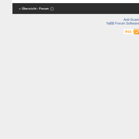
« Übersicht
‹ Forum
Anti-Scam
YaBB Forum Softwar