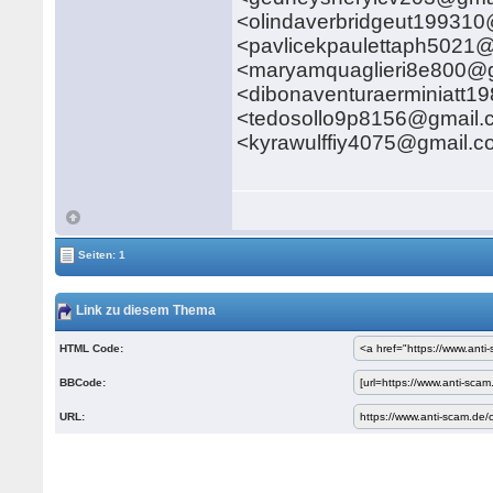
<olindaverbridgeut19931
<pavlicekpaulettaph5021
<maryamquaglieri8e800@g
<dibonaventuraerminiatt
<tedosollo9p8156@gmail.
<kyrawulffiy4075@gmail.
Seiten: 1
Link zu diesem Thema
HTML Code:
BBCode:
URL: