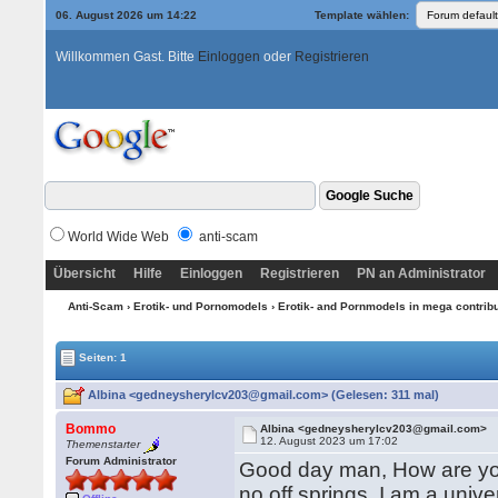
06. August 2026 um 14:22
Template wählen:
Willkommen Gast. Bitte
Einloggen
oder
Registrieren
World Wide Web
anti-scam
Übersicht
Hilfe
Einloggen
Registrieren
PN an Administrator
Anti-Scam
›
Erotik- und Pornomodels
›
Erotik- and Pornmodels in mega contrib
Seiten: 1
Albina <gedneysherylcv203@gmail.com> (Gelesen: 311 mal)
Bommo
Albina <gedneysherylcv203@gmail.com>
12. August 2023 um 17:02
Themenstarter
Forum Administrator
Good day man, How are you,
no off springs. I am a unive