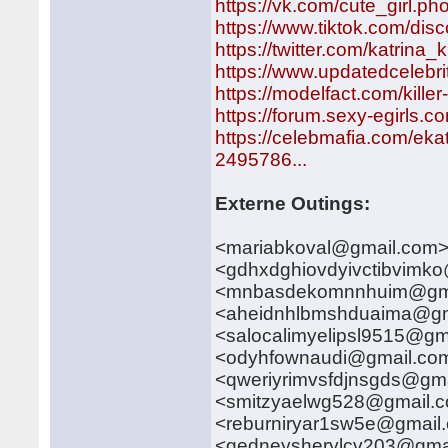
https://vk.com/cute_girl.p
https://www.tiktok.com/dis
https://twitter.com/katrina_ki
https://www.updatedcelebrit
https://modelfact.com/killer-
https://forum.sexy-egirls.co
https://celebmafia.com/ek
2495786...
Externe Outings:
<mariabkoval@gmail.com>
<gdhxdghiovdyivctibvimk
<mnbasdekomnnhuim@gmai
<aheidnhlbmshduaima@g
<salocalimyelipsl9515@g
<odyhfownaudi@gmail.co
<qweriyrimvsfdjnsgds@gm
<smitzyaelwg528@gmail.co
<reburniryar1sw5e@gmail
<gedneysherylcv203@gmai