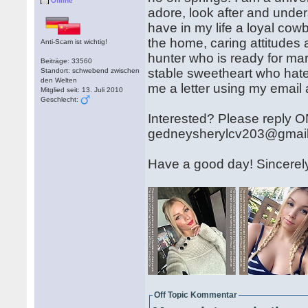
Offline
adore, look after and unde
have in my life a loyal co
the home, caring attitudes 
Anti-Scam ist wichtig!
hunter who is ready for mar
Beiträge: 33560
stable sweetheart who hat
Standort: schwebend zwischen
den Welten
me a letter using my email a
Mitglied seit: 13. Juli 2010
Geschlecht:
Interested? Please reply O
gedneysherylcv203@gmai
Have a good day! Sincerely
Off Topic Kommentar