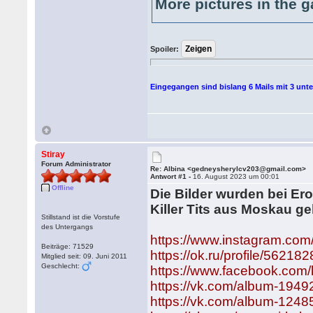
More pictures in the g
Spoiler:
Eingegangen sind bislang 6 Mails mit 3 unte
Stiray
Forum Administrator
Re: Albina <gedneysherylcv203@gmail.com>
Antwort #1 -
16. August 2023 um 00:01
Offline
Die Bilder wurden bei Er
Killer Tits aus Moskau ge
Stillstand ist die Vorstufe
des Untergangs
https://www.instagram.com/k
Beiträge: 71529
https://ok.ru/profile/5621
Mitglied seit: 09. Juni 2011
Geschlecht:
https://www.facebook.com/ki
https://vk.com/album-19
https://vk.com/album-12