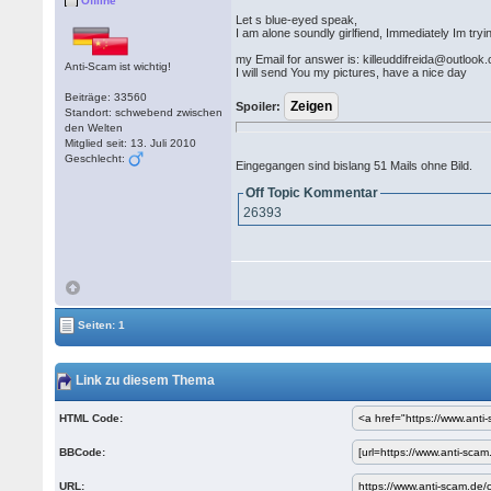
Offline
Let s blue-eyed speak,
I am alone soundly girlfiend, Immediately Im tryi
my Email for answer is: killeuddifreida@outlook
Anti-Scam ist wichtig!
I will send You my pictures, have a nice day
Beiträge: 33560
Spoiler:
Standort: schwebend zwischen
den Welten
Mitglied seit: 13. Juli 2010
Geschlecht:
Eingegangen sind bislang 51 Mails ohne Bild.
Off Topic Kommentar
26393
Seiten: 1
Link zu diesem Thema
HTML Code:
BBCode:
URL: