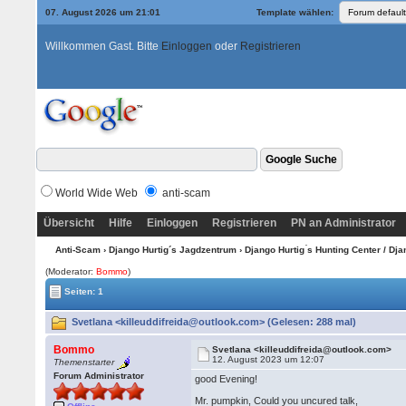
07. August 2026 um 21:01
Template wählen:
Willkommen Gast. Bitte
Einloggen
oder
Registrieren
World Wide Web
anti-scam
Übersicht
Hilfe
Einloggen
Registrieren
PN an Administrator
Anti-Scam
›
Django Hurtig´s Jagdzentrum
›
Django Hurtig ́s Hunting Center / Dj
(Moderator:
Bommo
)
Seiten: 1
Svetlana <killeuddifreida@outlook.com> (Gelesen: 288 mal)
Bommo
Svetlana <killeuddifreida@outlook.com>
12. August 2023 um 12:07
Themenstarter
Forum Administrator
good Evening!
Mr. pumpkin, Could you uncured talk,