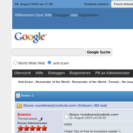
08. August 2026 um 17:48
Template wählen:
Willkommen Gast. Bitte
Einloggen
oder
Registrieren
World Wide Web
anti-scam
Übersicht
Hilfe
Einloggen
Registrieren
PN an Administrator
Anti-Scam
›
Remainder of the World
›
Remainder of the World - Female
›
No imag
Seiten: 1
Dinara <sundinara@outlook.com> (Gelesen: 362 mal)
Bommo
Dinara <sundinara@outlook.com>
11. August 2023 um 18:30
Themenstarter
Forum Administrator
salud,
I hope You re free to exclusive speak:-)