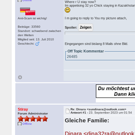
Offline
Where r U stay now?
Im appetising 32 yo Chick staying in Kazakhstan
I m going to reply to You my picture attach,
Anti-Scam ist wichtig!
Beiträge: 33560
Spoiler:
Standort: schwebend zwischen
den Welten
Mitglied seit: 13. Juli 2010
Geschlecht:
Eingegangen sind bislang 8 Mails ohne Bild.
Off Topic Kommentar
26485
Stiray
Re: Dinara <sundinara@outlook.com>
Antwort #1 -
23. September 2023 um 01:54
Forum Administrator
Gleiche Familie:
Offline
Dinara <dina32ra@outloo