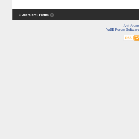
« Übersicht
‹ Forum
Anti-Scam
YaBB Forum Softwar