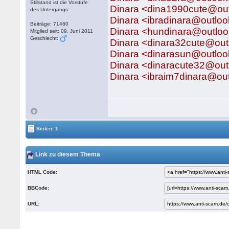
Stillstand ist die Vorstufe
Dinara <dina1990cute@ou
des Untergangs
Dinara <ibradinara@outlo
Beiträge: 71460
Dinara <hundinara@outlo
Mitglied seit: 09. Juni 2011
Geschlecht:
Dinara <dinara32cute@ou
Dinara <dinarasun@outlo
Dinara <dinaracute32@ou
Dinara <ibraim7dinara@ou
Seiten: 1
Link zu diesem Thema
HTML Code:
BBCode:
URL: