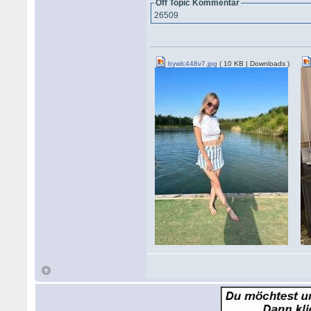
Off Topic Kommentar
26509
bywlc448v7.jpg
( 10 KB | Downloads )