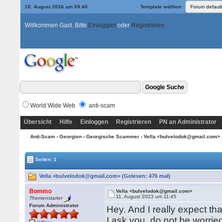
10. August 2026 um 09:40
Template wählen:
Willkommen Gast. Bitte
Einloggen
oder
Registrieren
World Wide Web
anti-scam
Übersicht
Hilfe
Einloggen
Registrieren
PN an Administrator
Anti-Scam
›
Georgien
›
Georgische Scammer
› Vella <bulvelodok@gmail.com>
Seiten: 1
Vella <bulvelodok@gmail.com> (Gelesen: 476 mal)
Bommo
Vella <bulvelodok@gmail.com>
11. August 2023 um 11:45
Themenstarter
Forum Administrator
Hey. And I really expect t
I ask you, do not be worried