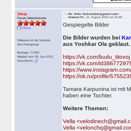
Stiray
Re: Vella <bulvelodok@gmail.com>
Antwort #1 -
11. August 2023 um 15:46
Forum Administrator
Gespiegelte Bilder
Offline
Die Bilder wurden bei
Kar
Stillstand ist die Vorstufe
aus Yoshkar Ola geklaut.
des Untergangs
Beiträge: 71369
https://vk.com/budu_titovoj
Mitglied seit: 09. Juni 2011
Geschlecht:
https://vk.com/id38677297
https://www.instagram.com/
https://ok.ru/profile/5755
Tamara Karpunina ist mit 
haben eine Tochter.
Weitere Themen:
Vella <velodinech@gmail.
Vella <velonchq@gmail.c