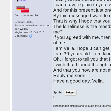
Offline
I can easy explain to you, 
And for this present just o
By this message I want to e
Anti-Scam ist wichtig!
That is why I hope that you
Beiträge: 33560
The loneliness is the mostb
Standort: schwebend zwischen
den Welten
me?
Mitglied seit: 13. Juli 2010
Geschlecht:
If you agreed with me, then
of me.
I am Vella. Hope u can get
I am 30 years old. I am kind
Oh, I forgot to tell you that 
I wish that I found the righ
And that you now are not m
Reply me soon.
Have a good day. Vella.
Spoiler:
Eingegangen sind bislang 18 Mails mit 3 untersch