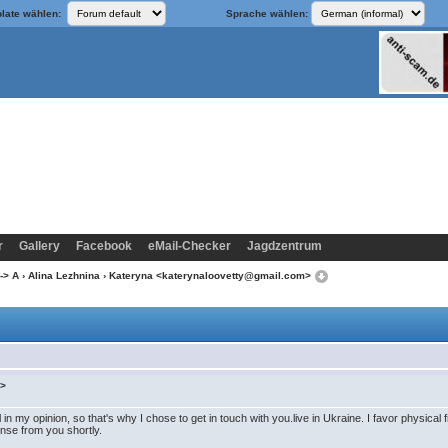
late wählen:
Sprache wählen:
r
Gallery
Facebook
eMail-Checker
Jagdzentrum
-> A
›
Alina Lezhnina
› Kateryna <katerynaloovetty@gmail.com>
m>
l in my opinion, so that's why I chose to get in touch with you.live in Ukraine. I favor physical
onse from you shortly.