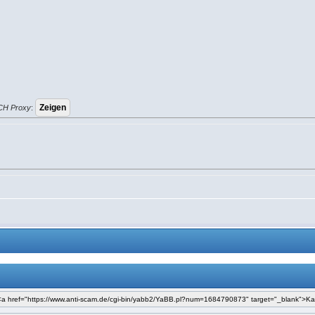
CH Proxy
: