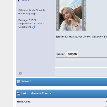
Offline
Stillstand ist die Vorstufe
des Untergangs
Beiträge: 71529
Mitglied seit: 09. Juni 2011
Geschlecht:
Spoiler
für
Hostserver GmbH, Germany, D
Spoiler:
Seiten: 1
Link zu diesem Thema
HTML Code: