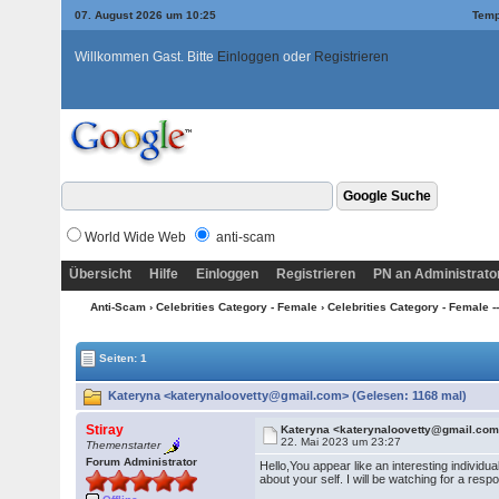
07. August 2026 um 10:25
Temp
Willkommen Gast. Bitte
Einloggen
oder
Registrieren
World Wide Web
anti-scam
Übersicht
Hilfe
Einloggen
Registrieren
PN an Administrato
Anti-Scam
›
Celebrities Category - Female
›
Celebrities Category - Female --
Seiten: 1
Kateryna <katerynaloovetty@gmail.com> (Gelesen: 1168 mal)
Stiray
Kateryna <katerynaloovetty@gmail.co
22. Mai 2023 um 23:27
Themenstarter
Forum Administrator
Hello,You appear like an interesting individua
about your self. I will be watching for a resp