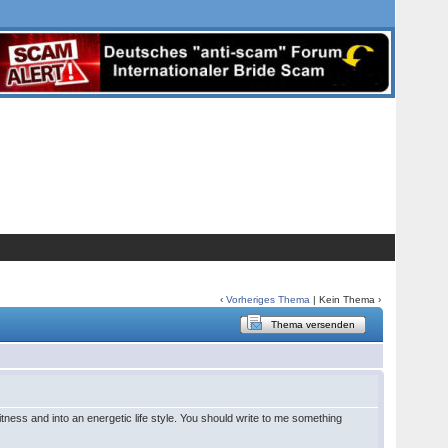
‹
Vorheriges Thema
| Kein Thema ›
Thema versenden
 fitness and into an energetic life style. You should write to me something