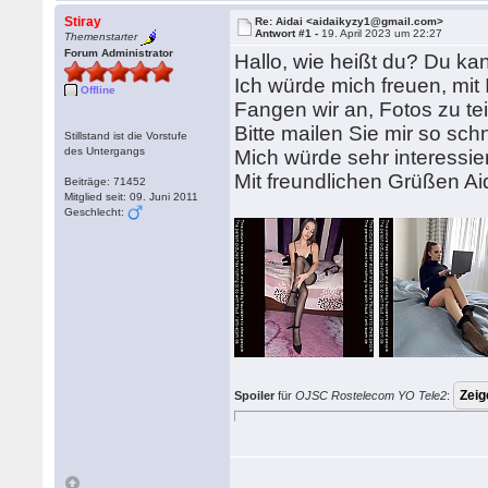
Stiray
Re: Aidai <aidaikyzy1@gmail.com>
Antwort #1 -
19. April 2023 um 22:27
Themenstarter
Forum Administrator
Hallo, wie heißt du? Du k
Ich würde mich freuen, mi
Offline
Fangen wir an, Fotos zu te
Bitte mailen Sie mir so sch
Stillstand ist die Vorstufe
des Untergangs
Mich würde sehr interessie
Mit freundlichen Grüßen Ai
Beiträge: 71452
Mitglied seit: 09. Juni 2011
Geschlecht:
Spoiler
für
OJSC Rostelecom YO Tele2
: