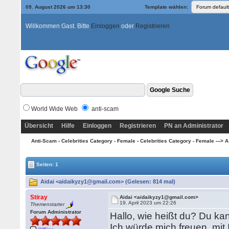
09. August 2026 um 13:30
Template wählen:
Willkommen Gast. Bitte
Einloggen
oder
Registrieren
World Wide Web
anti-scam
Übersicht
Hilfe
Einloggen
Registrieren
PN an Administrator
Anti-Scam
›
Celebrities Category - Female
›
Celebrities Category - Female ---> A
Seiten: 1
Aidai <aidaikyzy1@gmail.com> (Gelesen: 814 mal)
Stiray
Aidai <aidaikyzy1@gmail.com>
19. April 2023 um 22:26
Themenstarter
Forum Administrator
Hallo, wie heißt du? Du k
Ich würde mich freuen, mi