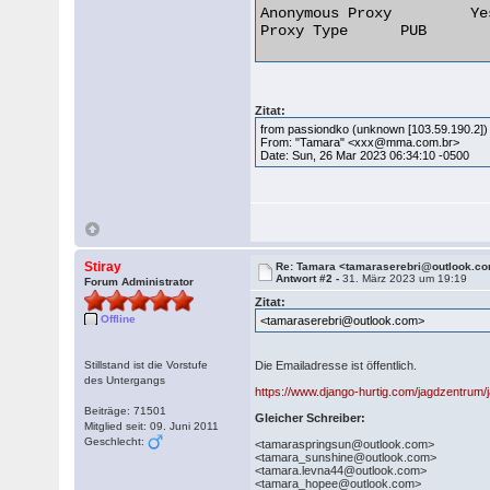
Anonymous Proxy 	Yes

Proxy Type 	PUB 

Zitat:
from passiondko (unknown [103.59.190.2])
From: "Tamara" <xxx@mma.com.br>
Date: Sun, 26 Mar 2023 06:34:10 -0500
Stiray
Re: Tamara <tamaraserebri@outlook.c
Antwort #2 -
31. März 2023 um 19:19
Forum Administrator
Zitat:
Offline
<tamaraserebri@outlook.com>
Stillstand ist die Vorstufe
Die Emailadresse ist öffentlich.
des Untergangs
https://www.django-hurtig.com/jagdzentrum
Beiträge: 71501
Gleicher Schreiber:
Mitglied seit: 09. Juni 2011
Geschlecht:
<tamaraspringsun@outlook.com>
<tamara_sunshine@outlook.com>
<tamara.levna44@outlook.com>
<tamara_hopee@outlook.com>