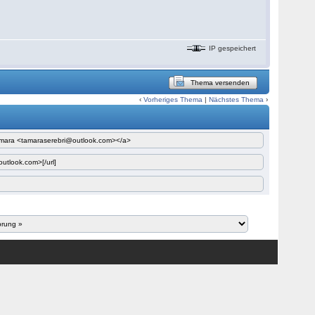
IP gespeichert
Thema versenden
‹
Vorheriges Thema
|
Nächstes Thema
›