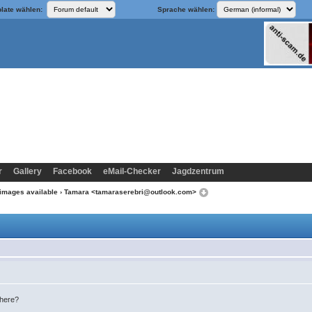
late wählen:
Sprache wählen:
r
Gallery
Facebook
eMail-Checker
Jagdzentrum
images available
› Tamara <tamaraserebri@outlook.com>
 here?