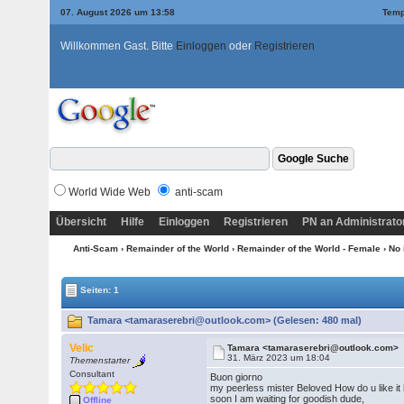
07. August 2026 um 13:58
Temp
Willkommen Gast. Bitte
Einloggen
oder
Registrieren
World Wide Web
anti-scam
Übersicht
Hilfe
Einloggen
Registrieren
PN an Administrato
Anti-Scam
›
Remainder of the World
›
Remainder of the World - Female
›
No 
Seiten: 1
Tamara <tamaraserebri@outlook.com> (Gelesen: 480 mal)
Velic
Tamara <tamaraserebri@outlook.com>
31. März 2023 um 18:04
Themenstarter
Consultant
Buon giorno
my peerless mister Beloved How do u like it
soon I am waiting for goodish dude,
Offline