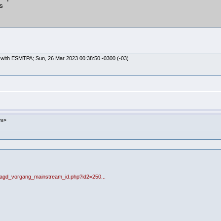
 with ESMTPA; Sun, 26 Mar 2023 00:38:50 -0300 (-03)
om>
/jagd_vorgang_mainstream_id.php?id2=250...