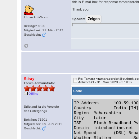
this is E-mail box for response tamaraserebri
Thank you
I Love Anti-Scam
Spoiler:
Beiträge: 8820
Mitglied seit: 21. März 2017
Geschlecht:
Stiray
Re: Tamara <tamaraserebri@outlook.c
Antwort #1 -
31. März 2023 um 19:09
Forum Administrator
Code
Offline
IP Address 	103.59.190.2

Stillstand ist die Vorstufe
Country 	India [IN]

des Untergangs
Region 	Maharashtra

City 	Latur

Beiträge: 71501
ISP 	Flash Broadband Pvt Ltd

Mitglied seit: 09. Juni 2011
Domain 	intechonline.net

Geschlecht:
Net Speed 	(DSL) Broadband/Cable/Fiber/Mobile

Weather Station 	Solapur
