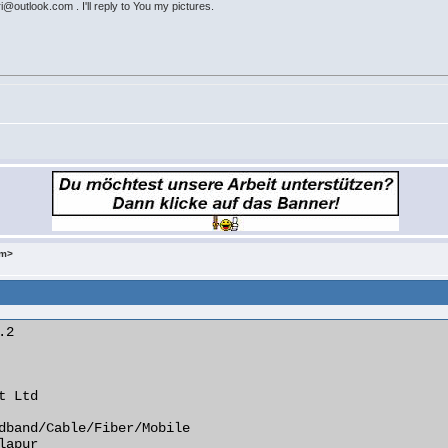
@outlook.com . I'll reply to You my pictures.
om>