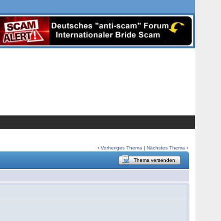
‹
Vorheriges Thema
|
Nächstes Thema
›
Thema versenden