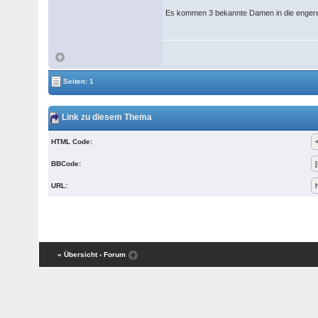
Es kommen 3 bekannte Damen in die enger
Seiten: 1
Link zu diesem Thema
HTML Code:
BBCode:
URL:
« Übersicht
‹ Forum