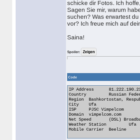
schicke dir Fotos. Ich hoffe
Sagen Sie mir, warum haben
suchen? Was erwartest du v
vor? Ich freue mich auf dei
Saina!
Spoiler:
Code
IP Address 	81.222.190.236

Country 	Russian Federation [RU]

Region 	Bashkortostan, Respublika

City 	Ufa

ISP 	PJSC Vimpelcom

Domain 	vimpelcom.com

Net Speed 	(DSL) Broadband/Cable/Fiber/Mobile

Weather Station 	Ufa

Mobile Carrier 	Beeline 
