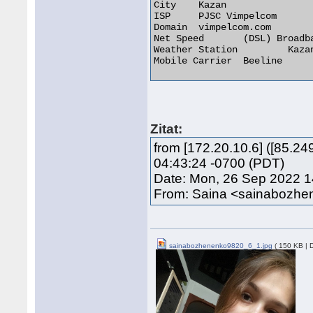
City 	Kazan

ISP 	PJSC Vimpelcom

Domain 	vimpelcom.com

Net Speed 	(DSL) Broadband/Cable/Fiber/Mobile

Weather Station 	Kazan

Mobile Carrier 	Beeline 

Zitat:
from [172.20.10.6] ([85.
04:43:24 -0700 (PDT)
Date: Mon, 26 Sep 2022 
From: Saina <sainabozh
sainabozhenenko9820_6_1.jpg
( 150 KB | 