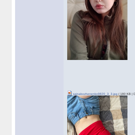
sainabozhenenko9820_3_3.jpg
( 180 KB | 