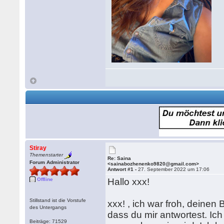
Stiray
Themenstarter
Re: Saina
Forum Administrator
<sainabozhenenko9820@gmail.com>
Antwort #1 -
27. September 2022 um 17:06
Offline
Hallo xxx!
Stillstand ist die Vorstufe
xxx! , ich war froh, deinen
des Untergangs
dass du mir antwortest. Ic
Beiträge: 71529