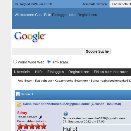
06. August 2026 um 08:19
Template wählen:
Willkommen Gast. Bitte
Einloggen
oder
Registrieren
World Wide Web
anti-scam
Übersicht
Hilfe
Einloggen
Registrieren
PN an Administrator
Anti-Scam
›
Kasachstan
›
Kasachische Scammer
› Saina <sainabozhenenko9
Seiten: 1
Saina <sainabozhenenko9820@gmail.com> (Gelesen: 1649 mal)
Stiray
Themenstarter
Saina <sainabozhenenko9820@gmail.com>
Forum Administrator
27. September 2022 um 17:00
Hallo!