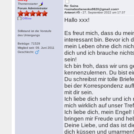
Themenstarter
Re: Saina
Forum Administrator
<sainabozhenenko9820@gmail.com>
Antwort #5 -
27. September 2022 um 17:37
Offline
Hallo xxx!
Stillstand ist die Vorstufe
Es freut mich, dass du mein
des Untergangs
interessant bin. Bevor ich d
Beiträge: 71529
mein Leben ohne dich nicht
Mitglied seit: 09. Juni 2011
dich und ich brauche nicht
Geschlecht:
sein!
Ich bin froh, dass wir uns 
kennenzulernen. Du bist ei
Du schreibst mir tolle Brie
bei der Korrespondenz aufh
mit dir sein.
Ich liebe dich sehr und ich
mich wirklich auf unser Tre
Ich liebe dich, mein Engel!
bringen mir Freude und he
Deine Liebe, und das ist di
dich küssen und umarmen