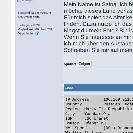
Offline
Mein Name ist Saina. Ich b
möchte dieses Land verlas
Stillstand ist die Vorstufe
Für mich spielt das Alter 
des Untergangs
finden. Dazu nutze ich das 
Beiträge: 71529
Magst du mein Foto? Bin ich
Mitglied seit: 09. Juni 2011
Geschlecht:
Wenn Sie Interesse an mir
ich mich über den Austausc
Schreiben Sie mir auf me
Spoiler:
Code
IP Address 	136.169.211.119

Country 	Russian Federation [RU]

Region 	Mariy El, Respublika

City 	Yoshkar-Ola

ISP 	JSC Ufanet

Domain 	ufanet.ru

Net Speed 	(DSL) Broadband/Cable/Fiber/Mobile

Weather Station 	Kozmodemyansk
