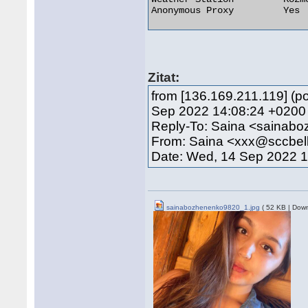
Anonymous Proxy 	Yes 

Zitat:
from [136.169.211.119] (p
Sep 2022 14:08:24 +0200
Reply-To: Saina <saina
From: Saina <xxx@sccbel
Date: Wed, 14 Sep 2022 
sainabozhenenko9820_1.jpg
( 52 KB | Down