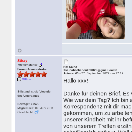
Stiray
Themenstarter
Re: Saina
Forum Administrator
<sainabozhenenko9820@gmail.com>
Antwort #3 -
27. September 2022 um 17:19
Offline
Hallo xxx!
Stillstand ist die Vorstufe
Danke für deinen Brief. Es w
des Untergangs
Wie war dein Tag? Ich bin a
Beiträge: 71529
Korrespondenz mit dir mach
Mitglied seit: 09. Juni 2011
gekommen, um zu arbeiten. I
Geschlecht:
unserer Kindheit mit ihr be
von unserem Treffen erzähl