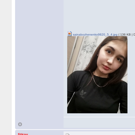
sainabozhenenko9820_5_4.jpg
( 136 KB | 
Stiray