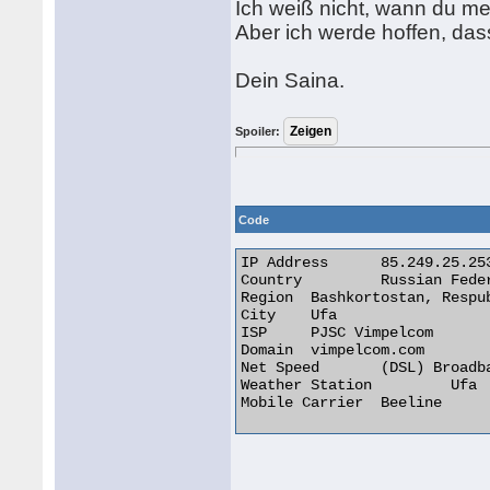
Ich weiß nicht, wann du m
Aber ich werde hoffen, das
Dein Saina.
Spoiler:
Code
IP Address 	85.249.25.253

Country 	Russian Federation [RU]

Region 	Bashkortostan, Respublika

City 	Ufa

ISP 	PJSC Vimpelcom

Domain 	vimpelcom.com

Net Speed 	(DSL) Broadband/Cable/Fiber/Mobile

Weather Station 	Ufa

Mobile Carrier 	Beeline 
