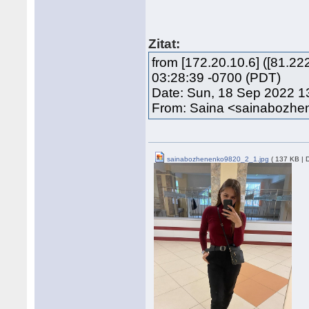
Zitat:
from [172.20.10.6] ([81.
03:28:39 -0700 (PDT)
Date: Sun, 18 Sep 2022 1
From: Saina <sainabozh
sainabozhenenko9820_2_1.jpg
( 137 KB | 