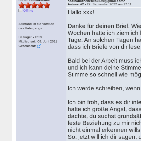
<sainabozhenenko9820@gmail.com>
Antwort #2 -
27. September 2022 um 17:11
Offline
Hallo xxx!
Stillstand ist die Vorstufe
Danke für deinen Brief. Wie
des Untergangs
Wochen hatte ich ziemlich 
Beiträge: 71529
Tage. An solchen Tagen hab
Mitglied seit: 09. Juni 2011
dass ich Briefe von dir lesen
Geschlecht:
Bald bei der Arbeit muss ic
und ich kann deine Stimme 
Stimme so schnell wie mögl
Ich werde schreiben, wenn
Ich bin froh, dass es dir in
hatte ich große Angst, das
dachte, du suchst grundsät
feste Beziehung zu mir nich
nicht einmal erkennen wil
So, jetzt will ich dir sage