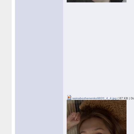
sainabozhenenko9820_4_4.jpg
( 87 KB | D