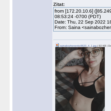
Zitat:
from [172.20.10.6] ([85.
08:53:24 -0700 (PDT)
Date: Thu, 22 Sep 2022 1
From: Saina <sainabozh
sainabozhenenko9820_4_1.jpg
( 92 KB | D