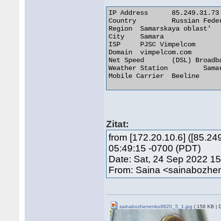
IP Address 	85.249.31.73

Country 	Russian Federation [RU]

Region 	Samarskaya oblast'

City 	Samara

ISP 	PJSC Vimpelcom

Domain 	vimpelcom.com

Net Speed 	(DSL) Broadband/Cable/Fiber/Mobile

Weather Station 	Samara

Mobile Carrier 	Beeline 

Zitat:
from [172.20.10.6] ([85.2
05:49:15 -0700 (PDT)
Date: Sat, 24 Sep 2022 1
From: Saina <sainabozh
sainabozhenenko9820_5_1.jpg
( 156 KB | 