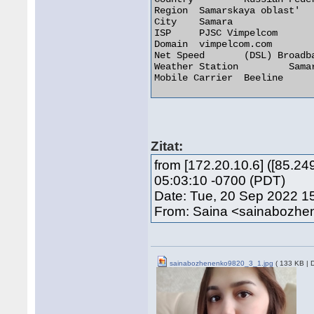
Region 	Samarskaya oblast'

City 	Samara

ISP 	PJSC Vimpelcom

Domain 	vimpelcom.com

Net Speed 	(DSL) Broadband/Cable/Fiber/Mobile

Weather Station 	Samara

Mobile Carrier 	Beeline 

Zitat:
from [172.20.10.6] ([85.2
05:03:10 -0700 (PDT)
Date: Tue, 20 Sep 2022 1
From: Saina <sainabozh
sainabozhenenko9820_3_1.jpg
( 133 KB | 