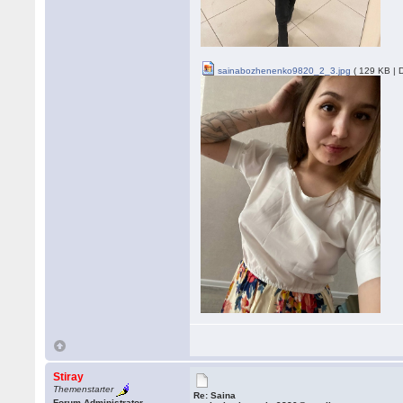
sainabozhenenko9820_2_3.jpg
( 129 KB | 
Stiray
Themenstarter
Re: Saina
Forum Administrator