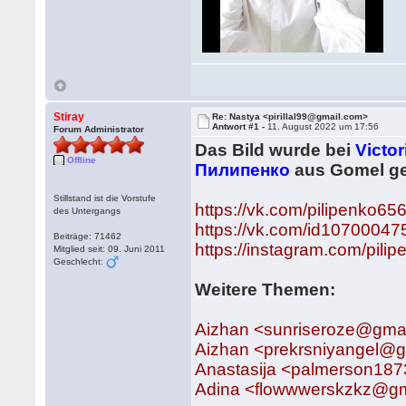
Stiray
Re: Nastya <pirillal99@gmail.com>
Antwort #1 -
11. August 2022 um 17:56
Forum Administrator
Das Bild wurde bei
Victor
Offline
Пилипенко
aus Gomel ge
Stillstand ist die Vorstufe
https://vk.com/pilipenko65
des Untergangs
https://vk.com/id10700047
Beiträge: 71462
https://instagram.com/pili
Mitglied seit: 09. Juni 2011
Geschlecht:
Weitere Themen:
Aizhan <sunriseroze@gma
Aizhan <prekrsniyangel@
Anastasija <palmerson18
Adina <flowwwerskzkz@gm