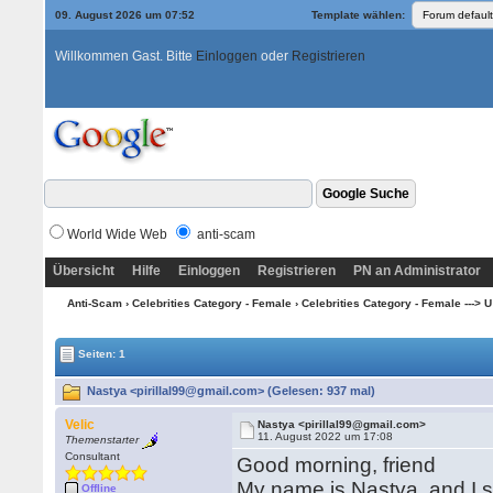
09. August 2026 um 07:52
Template wählen:
Willkommen Gast. Bitte
Einloggen
oder
Registrieren
World Wide Web
anti-scam
Übersicht
Hilfe
Einloggen
Registrieren
PN an Administrator
Anti-Scam
›
Celebrities Category - Female
›
Celebrities Category - Female ---> U --
Seiten: 1
Nastya <pirillal99@gmail.com> (Gelesen: 937 mal)
Velic
Nastya <pirillal99@gmail.com>
11. August 2022 um 17:08
Themenstarter
Consultant
Good morning, friend
My name is Nastya, and I s
Offline