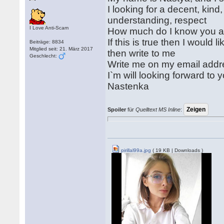
I looking for a decent, kind
understanding, respect
I Love Anti-Scam
How much do I know you a
If this is true then I would
Beiträge: 8834
Mitglied seit: 21. März 2017
then write to me
Geschlecht:
Write me on my email addre
I`m will looking forward to y
Nastenka
Spoiler
für
Quelltext MS Inline
:
pirillal99a.jpg
( 19 KB | Downloads )