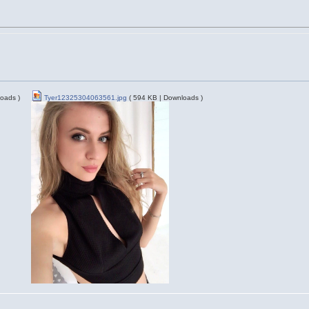
oads )
Tyer12325304063561.jpg
( 594 KB | Downloads )