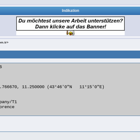
Indikation
om.tr>