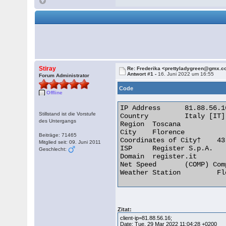
Stiray
Re: Frederika <prettyladygreen@gmx.c
Antwort #1 -
16. Juni 2022 um 16:55
Forum Administrator
Code
Offline
IP Address 	81.88.56.16

Stillstand ist die Vorstufe
Country 	Italy [IT]

des Untergangs
Region 	Toscana

City 	Florence

Beiträge: 71465
Coordinates of City† 	43.766670, 11.250000 (43°46'0"N   11°15'0"E)

Mitglied seit: 09. Juni 2011
ISP 	Register S.p.A.

Geschlecht:
Domain 	register.it

Net Speed 	(COMP) Company/T1

Weather Station 	Florence 

Zitat:
client-ip=81.88.56.16;
Date: Tue, 29 Mar 2022 11:04:28 +0200