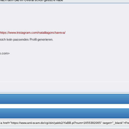
h nach dem Bild im Overal schon gesucht habe
https://www.instagram.com/nataliiagonchareva/
 sich kein passendes Profil generieren.
me.com>