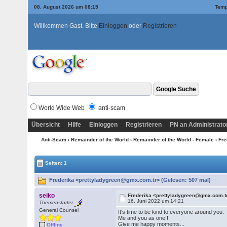
08. August 2026 um 08:15
Temp
Willkommen Gast. Bitte
Einloggen
oder
Registrieren
World Wide Web
anti-scam
Übersicht
Hilfe
Einloggen
Registrieren
PN an Administrato
Anti-Scam
›
Remainder of the World
›
Remainder of the World - Female
› Fr
Seiten: 1
Frederika <prettyladygreen@gmx.com.tr> (Gelesen: 507 mal)
seiko
Frederika <prettyladygreen@gmx.com.t
16. Juni 2022 um 14:21
Themenstarter
General Counsel
It's time to be kind to everyone around you.
Me and you as one!!
Give me happy moments...
Offline