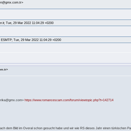
een@gmx.com.tr>
r.it; Tue, 29 Mar 2022 11:04:29 +0200
ith ESMTP; Tue, 29 Mar 2022 11:04:29 +0200
om.tr>
ederika@gmx.com>
https://www.romancescam.com/forum/viewtopic.php?t=142714
 nach dem Bild im Overal schon gesucht habe und wir wie RS dieses Jahr einen türkischen Pa