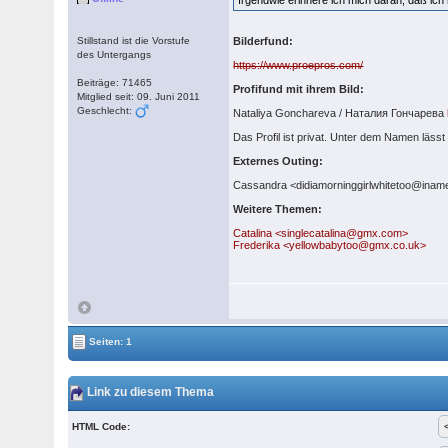
Irgendwie erinnere ich mich daran, daß ic
Stillstand ist die Vorstufe
Bilderfund:
des Untergangs
https://www.proepros.com/
Beiträge: 71465
Profifund mit ihrem Bild:
Mitglied seit: 09. Juni 2011
Geschlecht:
Nataliya Gonchareva / Наталия Гончарева
Das Profil ist privat. Unter dem Namen lässt
Externes Outing:
Cassandra <didiamorninggirlwhitetoo@ina
Weitere Themen:
Catalina <singlecatalina@gmx.com>
Frederika <yellowbabytoo@gmx.co.uk>
Seiten: 1
Link zu diesem Thema
HTML Code: