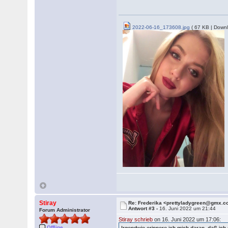
2022-06-16_173608.jpg
( 67 KB | Downl
Stiray
Re: Frederika <prettyladygreen@gmx.c
Antwort #3 -
16. Juni 2022 um 21:44
Forum Administrator
Stiray schrieb
on 16. Juni 2022 um 17:06:
Offline