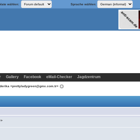
late wählen:
Sprache wählen:
r
Gallery
Facebook
eMail-Checker
Jagdzentrum
ederika <prettyladygreen@gmx.com.tr>
r>