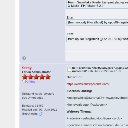
From: Snowflake Frederika <prettyladygr
X-Mailer: PHPMailer 5.2.2
Zitat:
(from nobody@localhost) by opus09.registe
Zitat:
from opus09.register.it ([172.29.155.8]) w
Stiray
Re: Frederika <prettyladygreen@gmx.c
Antwort #2 -
16. Juni 2022 um 17:06
Forum Administrator
Bilderfund:
Offline
https://www.nuttieparents.com/
Externes Outing:
Stillstand ist die Vorstufe
des Untergangs
<coolgirlwhite@caramail.fr> <sweetlovefr
<honeygirlsepter@asia.com>
Beiträge: 71465
Mitglied seit: 09. Juni 2011
Weiteres Thema:
Geschlecht:
Frederika <yellowbabytoo@gmx.co.uk>
Irgendwie erinnere ich mich daran, daß ich