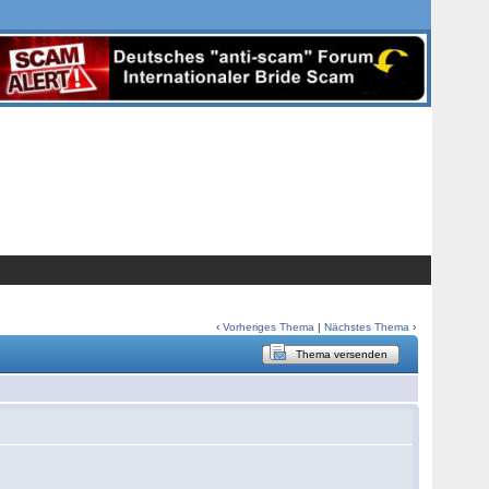
‹
Vorheriges Thema
|
Nächstes Thema
›
Thema versenden