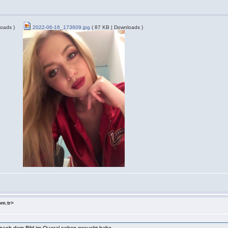
oads )
2022-06-16_173609.jpg
( 87 KB | Downloads )
om.tr>