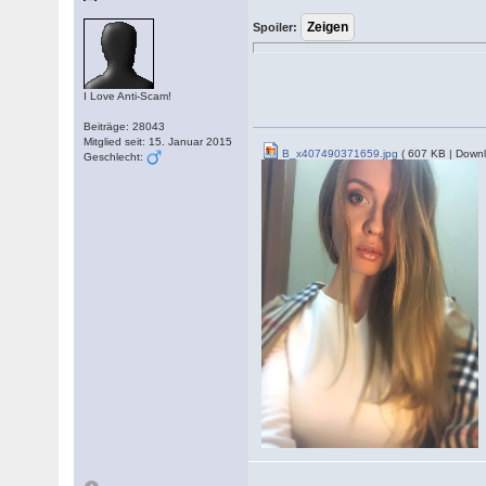
Spoiler:
I Love Anti-Scam!
Beiträge: 28043
Mitglied seit: 15. Januar 2015
B_x407490371659.jpg
( 607 KB | Downl
Geschlecht: