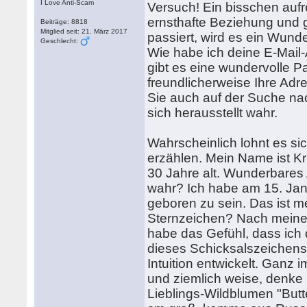
I Love Anti-Scam
Versuch! Ein bisschen aufre
ernsthafte Beziehung und 
Beiträge: 8818
Mitglied seit: 21. März 2017
passiert, wird es ein Wund
Geschlecht:
Wie habe ich deine E-Mail
gibt es eine wundervolle Pa
freundlicherweise Ihre Adr
Sie auch auf der Suche nac
sich herausstellt wahr.
Wahrscheinlich lohnt es si
erzählen. Mein Name ist Kri
30 Jahre alt. Wunderbares 
wahr? Ich habe am 15. Jan
geboren zu sein. Das ist m
Sternzeichen? Nach meinem
habe das Gefühl, dass ich
dieses Schicksalszeichens.
Intuition entwickelt. Ganz im
und ziemlich weise, denke
Lieblings-Wildblumen "Butt