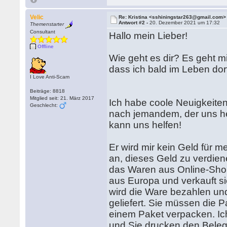
Velic
Re: Kristina <sshiningstar263@gmail.com>
Antwort #2 -
20. Dezember 2021 um 17:32
Themenstarter
Consultant
Hallo mein Lieber!
Offline
Wie geht es dir? Es geht mi
dass ich bald im Leben dor
I Love Anti-Scam
Beiträge: 8818
Mitglied seit: 21. März 2017
Ich habe coole Neuigkeiten
Geschlecht:
nach jemandem, der uns he
kann uns helfen!
Er wird mir kein Geld für 
an, dieses Geld zu verdien
das Waren aus Online-Shops
aus Europa und verkauft s
wird die Ware bezahlen un
geliefert. Sie müssen die 
einem Paket verpacken. Ic
und Sie drucken den Beleg