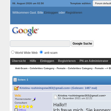
06. August 2026 um 02:50
Template wählen:
Willkommen Gast. Bitte
Einloggen
oder
Registrieren
World Wide Web
anti-scam
Übersicht
Hilfe
Einloggen
Registrieren
PN an Administrator
Anti-Scam
›
Celebrities Category - Female
›
Celebrities Category - Female ---> B -
Seiten: 1
Kristina <sshiningstar263@gmail.com> (Gelesen: 1487 mal)
Velic
Kristina <sshiningstar263@gmail.com>
10. Dezember 2021 um 22:21
Themenstarter
Consultant
Hallo!!
Ich freue mich, Sie kennen
Offline