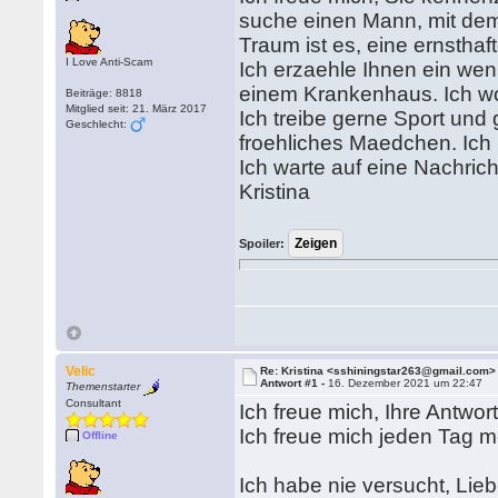
suche einen Mann, mit dem 
Traum ist es, eine ernsthaf
I Love Anti-Scam
Ich erzaehle Ihnen ein weni
einem Krankenhaus. Ich w
Beiträge: 8818
Mitglied seit: 21. März 2017
Ich treibe gerne Sport und
Geschlecht:
froehliches Maedchen. Ich b
Ich warte auf eine Nachrich
Kristina
Spoiler:
Velic
Re: Kristina <sshiningstar263@gmail.com>
Antwort #1 -
16. Dezember 2021 um 22:47
Themenstarter
Consultant
Ich freue mich, Ihre Antwor
Ich freue mich jeden Tag m
Offline
Ich habe nie versucht, Lieb