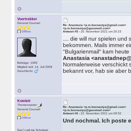
Voortrekker
General Counsel
Re: Anastasia <p.m.boxnastya@gmail.com>
<p.m.boxnastya@gasomail.com>
Offline
Antwort #5 -
20. November 2021 um 20:15
.... die will nur spielen u
bekommen. Mails immer eing
"Bulgarienmail" kam heute 
Anastasia <anastadnep
Beiträge: 1083
Normalerweise verschickt 
Mitglied seit: 14. Juli 2009
bekannt vor, hab sie aber b
Geschlecht:
Kotelett
Themenstarter
Re: Anastasia <p.m.boxnastya@gmail.com>
General Counsel
<p.m.boxnastya@gasomail.com>
Antwort #6 -
22. November 2021 um 09:52
Offline
Und nochmal. Ich poste 
Don´t call me Schnitzel