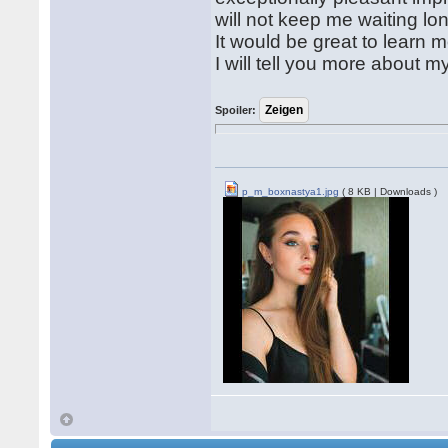
will not keep me waiting lo
It would be great to learn 
I will tell you more about 
Spoiler:
p_m_boxnastya1.jpg
( 8 KB | Downloads )