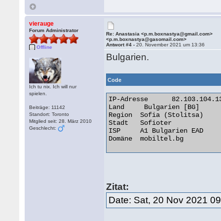
vierauge
Forum Administrator
Re: Anastasia <p.m.boxnastya@gmail.com>
<p.m.boxnastya@gasomail.com>
Antwort #4 -
20. November 2021 um 13:36
Offline
Bulgarien.
Code
Ich tu nix. Ich will nur
spielen.
IP-Adresse	82.103.104.134

Land	 Bulgarien [BG]

Beiträge: 11142
Region	Sofia (Stolitsa)

Standort: Toronto
Mitglied seit: 28. März 2010
Stadt	Sofioter

Geschlecht:
ISP	A1 Bulgarien EAD

Domäne	mobiltel.bg 

Zitat:
Date: Sat, 20 Nov 2021 0