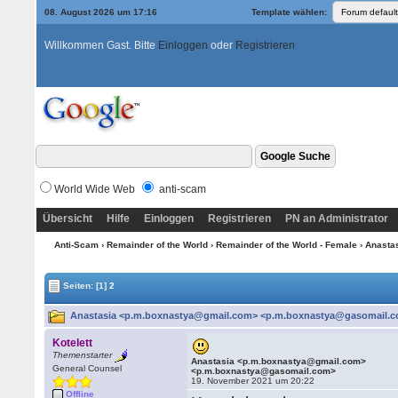
08. August 2026 um 17:16
Template wählen:
Willkommen Gast. Bitte
Einloggen
oder
Registrieren
World Wide Web
anti-scam
Übersicht
Hilfe
Einloggen
Registrieren
PN an Administrator
Anti-Scam
›
Remainder of the World
›
Remainder of the World - Female
› Anasta
Seiten:
[1]
2
Anastasia <p.m.boxnastya@gmail.com> <p.m.boxnastya@gasomail.co
Kotelett
Themenstarter
Anastasia <p.m.boxnastya@gmail.com>
General Counsel
<p.m.boxnastya@gasomail.com>
19. November 2021 um 20:22
Offline