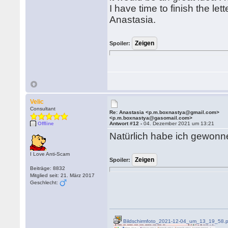
I have time to finish the let
Anastasia.
Spoiler:
Velic
Consultant
Re: Anastasia <p.m.boxnastya@gmail.com>
<p.m.boxnastya@gasomail.com>
Offline
Antwort #12 -
04. Dezember 2021 um 13:21
Natürlich habe ich gewonn
I Love Anti-Scam
Spoiler:
Beiträge: 8832
Mitglied seit: 21. März 2017
Geschlecht:
Bildschirmfoto_2021-12-04_um_13_19_58.