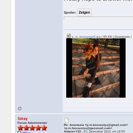
Spoiler:
p_m_boxnastya5.jpg
( 99 KB | Downloads )
Stiray
Forum Administrator
Re: Anastasia <p.m.boxnastya@gmail.com>
<p.m.boxnastya@gasomail.com>
Antwort #10 -
02. Dezember 2021 um 19:55
Offline