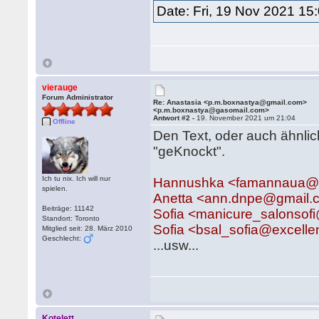
Date: Fri, 19 Nov 2021 15
vierauge
Forum Administrator
Re: Anastasia <p.m.boxnastya@gmail.com>
<p.m.boxnastya@gasomail.com>
Antwort #2 -
19. November 2021 um 21:04
Offline
Den Text, oder auch ähnli
"geKnockt".
Ich tu nix. Ich will nur
Hannushka <famannaua@
spielen.
Anetta <ann.dnpe@gmail.
Beiträge: 11142
Sofia <manicure_salonsof
Standort: Toronto
Sofia <bsal_sofia@excell
Mitglied seit: 28. März 2010
Geschlecht:
...usw...
Kotelett