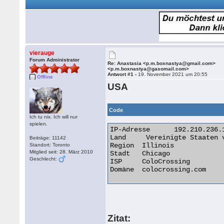
vierauge
Forum Administrator
Re: Anastasia <p.m.boxnastya@gmail.com>
<p.m.boxnastya@gasomail.com>
Antwort #1 -
19. November 2021 um 20:55
Offline
USA
Code
Ich tu nix. Ich will nur
spielen.
IP-Adresse	192.210.236.179

Land	 Vereinigte Staaten von Amerika [US]

Beiträge: 11142
Region	Illinois

Standort: Toronto
Mitglied seit: 28. März 2010
Stadt	Chicago

Geschlecht:
ISP	ColoCrossing

Domäne	colocrossing.com 

Zitat: