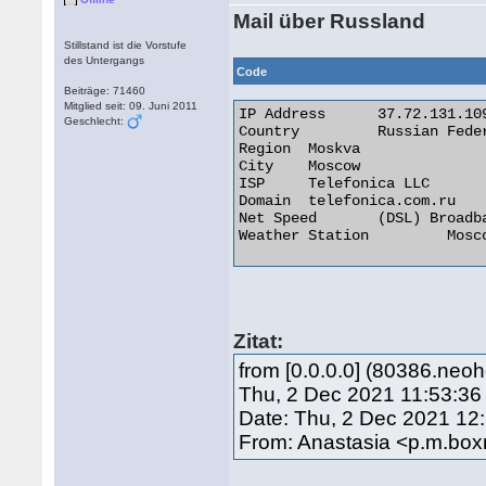
Mail über Russland
Stillstand ist die Vorstufe
des Untergangs
Code
Beiträge: 71460
Mitglied seit: 09. Juni 2011
IP Address 	37.72.131.109

Geschlecht:
Country 	Russian Federation [RU]

Region 	Moskva

City 	Moscow

ISP 	Telefonica LLC

Domain 	telefonica.com.ru

Net Speed 	(DSL) Broadband/Cable/Fiber/Mobile

Weather Station 	Moscow 

Zitat:
from [0.0.0.0] (80386.neo
Thu, 2 Dec 2021 11:53:36
Date: Thu, 2 Dec 2021 12
From: Anastasia <p.m.bo