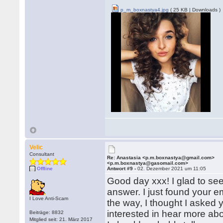
p_m_boxnastya4.jpg
( 25 KB | Downloads )
Velic
Consultant
Re: Anastasia <p.m.boxnastya@gmail.com>
<p.m.boxnastya@gasomail.com>
Offline
Antwort #9 -
02. Dezember 2021 um 11:05
Good day xxx! I glad to see
answer. I just found your 
I Love Anti-Scam
the way, I thought I asked 
interested in hear more ab
Beiträge: 8832
Mitglied seit: 21. März 2017