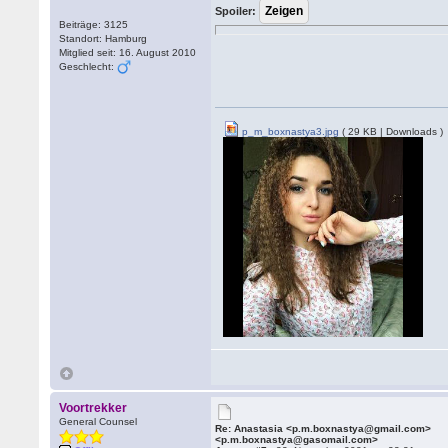
Spoiler:
Beiträge: 3125
Standort: Hamburg
Mitglied seit: 16. August 2010
Geschlecht:
p_m_boxnastya3.jpg
( 29 KB | Downloads )
Voortrekker
General Counsel
Re: Anastasia <p.m.boxnastya@gmail.com>
<p.m.boxnastya@gasomail.com>