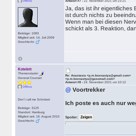
Offline
Antwort #7 -
22. November 2021 um 23:21
Ja, das ist ihr eigentliches
ist durch nichts zu beein
Wenn man bei diesen Nerve
schickt als 3. Reaktion, da
Beiträge: 1083
Mitglied seit: 14. Juli 2009
Geschlecht:
Kotelett
Themenstarter
Re: Anastasia <p.m.boxnastya@gmail.com>
General Counsel
<p.m.boxnastya@gasomail.com>
Antwort #8 -
24. November 2021 um 10:12
Offline
@
Voortrekker
Don´t call me Schnitzel
Ich poste es auch nur we
Beiträge: 3125
Standort: Hamburg
Mitglied seit: 16. August 2010
Spoiler:
Geschlecht: