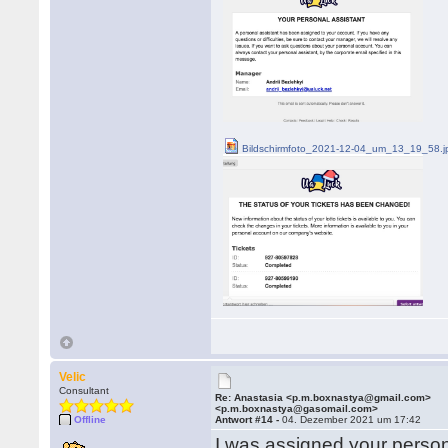
Bildschirmfoto_2021-12-04_um_13_19_58.j
Velic
Consultant
Re: Anastasia <p.m.boxnastya@gmail.com>
<p.m.boxnastya@gasomail.com>
Offline
Antwort #14 -
04. Dezember 2021 um 17:42
I was assigned your pers