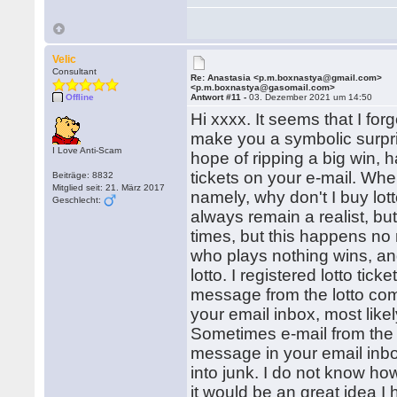
Velic
Consultant
Re: Anastasia <p.m.boxnastya@gmail.com>
<p.m.boxnastya@gasomail.com>
Offline
Antwort #11 -
03. Dezember 2021 um 14:50
Hi xxxx. It seems that I forg
make you a symbolic surpris
I Love Anti-Scam
hope of ripping a big win, h
tickets on your e-mail. When
Beiträge: 8832
Mitglied seit: 21. März 2017
namely, why don't I buy lott
Geschlecht:
always remain a realist, b
times, but this happens no 
who plays nothing wins, and 
lotto. I registered lotto tic
message from the lotto com
your email inbox, most like
Sometimes e-mail from the lo
message in your email inbo
into junk. I do not know how 
it would be an great idea I 