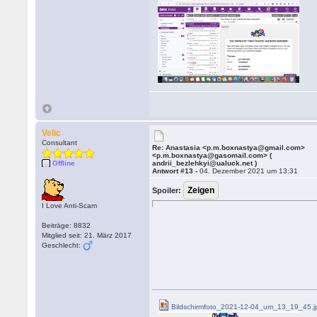
Velic
Consultant
Re: Anastasia <p.m.boxnastya@gmail.com>
<p.m.boxnastya@gasomail.com> (
Offline
andrii_bezlehkyi@ualuck.net )
Antwort #13 -
04. Dezember 2021 um 13:31
Spoiler:
I Love Anti-Scam
Beiträge: 8832
Mitglied seit: 21. März 2017
Geschlecht:
Bildschirmfoto_2021-12-04_um_13_19_45.j