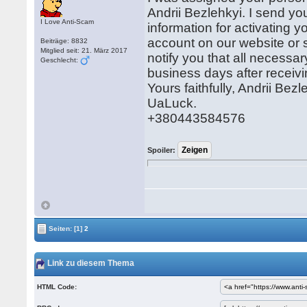
Andrii Bezlehkyi. I send you
I Love Anti-Scam
information for activating y
account on our website or s
Beiträge: 8832
Mitglied seit: 21. März 2017
notify you that all necess
Geschlecht:
business days after receivin
Yours faithfully, Andrii Bezl
UaLuck.
+380443584576
Spoiler:
Seiten:
[1]
2
Link zu diesem Thema
HTML Code: