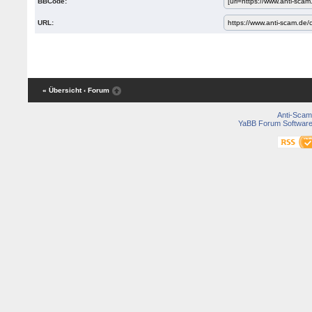
BBCode:
URL:
« Übersicht
‹ Forum
Anti-Scam
YaBB Forum Softwar