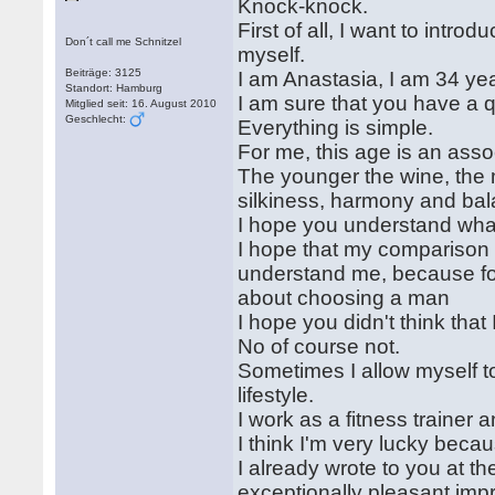
Knock-knock.
First of all, I want to int
Don´t call me Schnitzel
myself.
Beiträge: 3125
I am Anastasia, I am 34 ye
Standort: Hamburg
I am sure that you have a 
Mitglied seit: 16. August 2010
Geschlecht:
Everything is simple.
For me, this age is an asso
The younger the wine, the m
silkiness, harmony and bal
I hope you understand what 
I hope that my comparison 
understand me, because for
about choosing a man
I hope you didn't think that 
No of course not.
Sometimes I allow myself to
lifestyle.
I work as a fitness trainer a
I think I'm very lucky beca
I already wrote to you at t
exceptionally pleasant imp