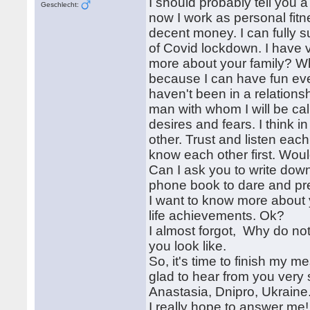
I should probably tell you a
Geschlecht:
now I work as personal fitn
decent money. I can fully 
of Covid lockdown. I have v
more about your family? Wha
because I can have fun eve
haven't been in a relations
man with whom I will be ca
desires and fears. I think i
other. Trust and listen each
know each other first. Wou
Can I ask you to write dow
phone book to dare and pres
I want to know more about y
life achievements. Ok?
I almost forgot, Why do no
you look like.
So, it's time to finish my m
glad to hear from you very
Anastasia, Dnipro, Ukraine
I really hope to answer me!