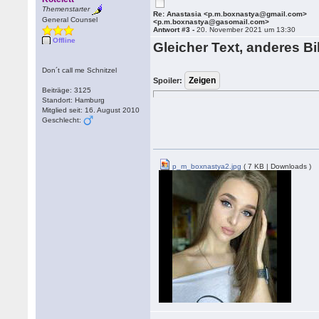
Themenstarter
Re: Anastasia <p.m.boxnastya@gmail.com>
General Counsel
<p.m.boxnastya@gasomail.com>
Antwort #3 -
20. November 2021 um 13:30
Offline
Gleicher Text, anderes Bi
Don´t call me Schnitzel
Spoiler:
Beiträge: 3125
Standort: Hamburg
Mitglied seit: 16. August 2010
Geschlecht:
p_m_boxnastya2.jpg
( 7 KB | Downloads )