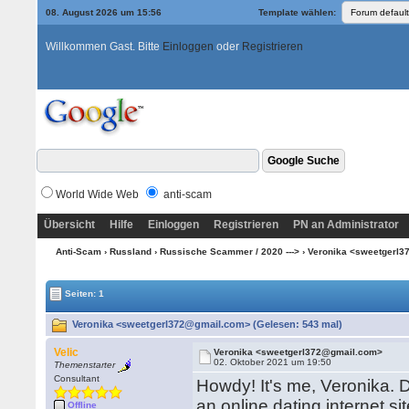
08. August 2026 um 15:56
Template wählen:
Willkommen Gast. Bitte
Einloggen
oder
Registrieren
World Wide Web
anti-scam
Übersicht
Hilfe
Einloggen
Registrieren
PN an Administrator
Anti-Scam
›
Russland
›
Russische Scammer / 2020 --->
› Veronika <sweetgerl
Seiten: 1
Veronika <sweetgerl372@gmail.com> (Gelesen: 543 mal)
Velic
Veronika <sweetgerl372@gmail.com>
02. Oktober 2021 um 19:50
Themenstarter
Consultant
Howdy! It's me, Veronika. 
an online dating internet 
Offline