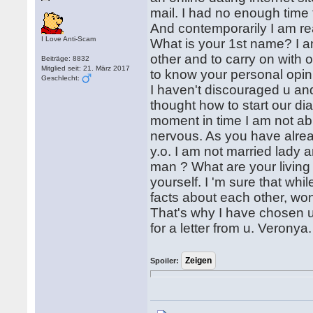
mail. I had no enough time 
And contemporarily I am real
I Love Anti-Scam
What is your 1st name? I am
other and to carry on with o
Beiträge: 8832
Mitglied seit: 21. März 2017
to know your personal opini
Geschlecht:
I haven't discouraged u and
thought how to start our dia
moment in time I am not ab
nervous. As you have alrea
y.o. I am not married lady 
man ? What are your living
yourself. I 'm sure that wh
facts about each other, won
That's why I have chosen u!)
for a letter from u. Veronya.
Spoiler: