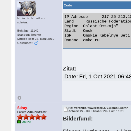
Code
IP-Adresse	217.25.213.103

Ich tu nix. Ich will nur
Land	 Russische Föderation [RU]

spielen.
Region	Oblast Omskaja"

Stadt	Omsk

Beiträge: 11142
Standort: Toronto
ISP	Omskie Kabelnye Seti GmbH

Mitglied seit: 28. März 2010
Domäne	omkc.ru 

Geschlecht:
Zitat:
Date: Fri, 1 Oct 2021 06:4
Stiray
Re: Veronika <sweetgerl372@gmail.com>
Antwort #2 -
03. Oktober 2021 um 15:51
Forum Administrator
Bilderfund:
Online