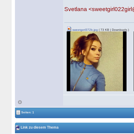
Svetlana <sweetgirl022gir
sweetgerl372b.jpg
( 73 KB | Downloads )
Seiten: 1
Link zu diesem Thema