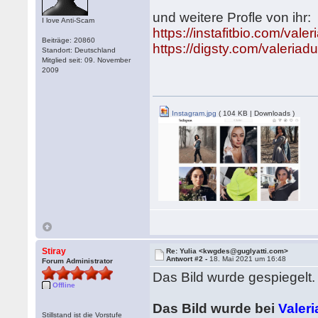
und weitere Profle von ihr:
I love Anti-Scam
https://instafitbio.com/vale
Beiträge: 20860
https://digsty.com/valeriad
Standort: Deutschland
Mitglied seit: 09. November
2009
Instagram.jpg
( 104 KB | Downloads )
Stiray
Re: Yulia <kwgdes@guglyatti.com>
Antwort #2 -
18. Mai 2021 um 16:48
Forum Administrator
Das Bild wurde gespiegelt.
Offline
Das Bild wurde bei
Valer
Stillstand ist die Vorstufe