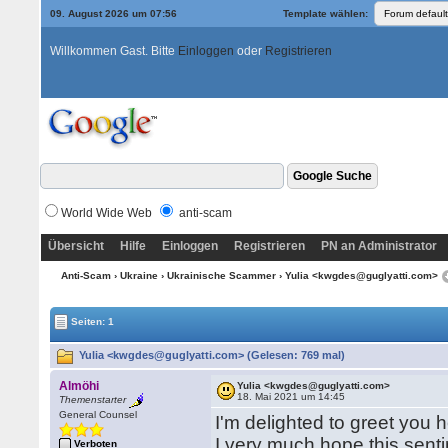
09. August 2026 um 07:56
Template wählen:
Willkommen Gast. Bitte
Einloggen
oder
Registrieren
World Wide Web
anti-scam
Übersicht
Hilfe
Einloggen
Registrieren
PN an Administrator
Anti-Scam
›
Ukraine
›
Ukrainische Scammer
› Yulia <kwgdes@guglyatti.com>
Seiten: 1
Yulia <kwgdes@guglyatti.com> (Gelesen: 769 mal)
Almöhi
Yulia <kwgdes@guglyatti.com>
18. Mai 2021 um 14:45
Themenstarter
General Counsel
I'm delighted to greet you h
I very much hope this sen
Verboten