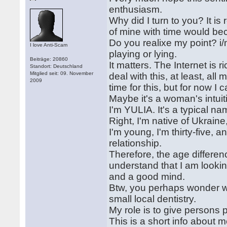
enthusiasm.
Why did I turn to you? It is r
of mine with time would be
Do you realixe my point? i
I love Anti-Scam
playing or lying.
Beiträge: 20860
It matters. The Internet is r
Standort: Deutschland
Mitglied seit: 09. November
deal with this, at least, al
2009
time for this, but for now I c
Maybe it's a woman's intuit
I'm YULIA. It's a typical n
Right, I'm native of Ukraine,
I'm young, I'm thirty-five, a
relationship.
Therefore, the age differenc
understand that I am look
and a good mind.
Btw, you perhaps wonder wha
small local dentistry.
My role is to give persons p
This is a short info about m