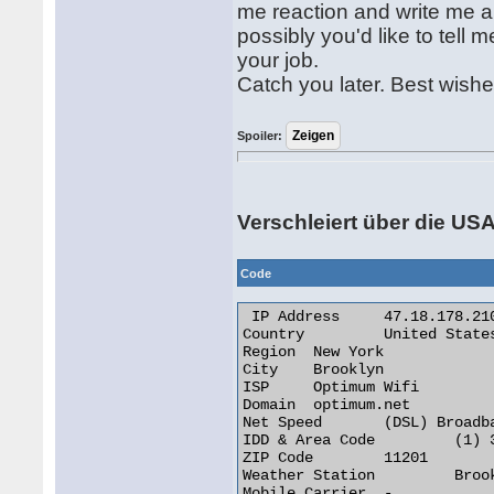
me reaction and write me a 
possibly you'd like to tell
your job.
Catch you later. Best wishe
Spoiler:
Verschleiert über die USA
Code
 IP Address 	47.18.178.210

Country 	United States of America [US]

Region 	New York

City 	Brooklyn

ISP 	Optimum Wifi

Domain 	optimum.net

Net Speed 	(DSL) Broadband/Cable/Fiber/Mobile

IDD & Area Code 	(1) 347/718

ZIP Code 	11201

Weather Station 	Brooklyn (USNY0176)

Mobile Carrier 	-
