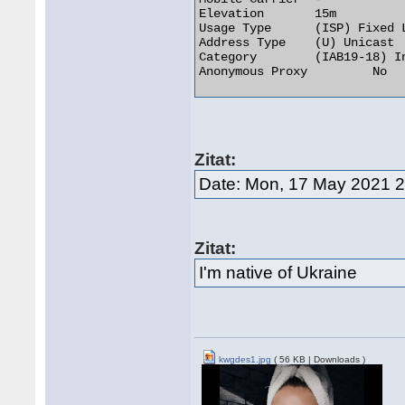
Elevation 	15m

Usage Type 	(ISP) Fixed Line ISP

Address Type 	(U) Unicast

Category 	(IAB19-18) Internet Technology

Anonymous Proxy 	No 

Zitat:
Date: Mon, 17 May 2021 2
Zitat:
I'm native of Ukraine
kwgdes1.jpg
( 56 KB | Downloads )