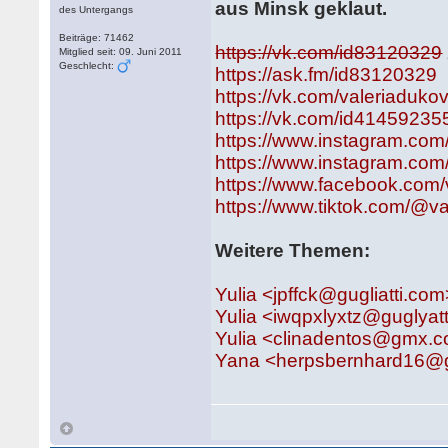
aus Minsk geklaut.
des Untergangs
Beiträge: 71462
https://vk.com/id83120329
Mitglied seit: 09. Juni 2011
Geschlecht:
https://ask.fm/id83120329
https://vk.com/valeriaduko
https://vk.com/id41459235
https://www.instagram.com
https://www.instagram.com/
https://www.facebook.com
https://www.tiktok.com/@v
Weitere Themen:
Yulia <jpffck@gugliatti.com
Yulia <iwqpxlyxtz@guglyat
Yulia <clinadentos@gmx.
Yana <herpsbernhard16@