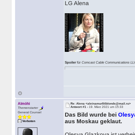
LG Alena
Spoiler
für
Comcast Cable Communications LL
Almöhi
Re: Alena <aleinamur84blonds@mail.ru>
Antwort #1 -
19. März 2021 um 15:33
Themenstarter
General Counsel
Das Bild wurde bei
Olesy
aus Moskau geklaut.
Verboten
Olesya Glazkova ist verheir