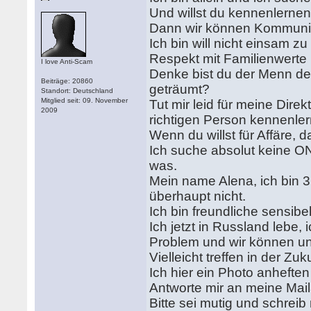
Und willst du kennenlerne
Dann wir können Kommunika
Ich bin will nicht einsam z
Respekt mit Familienwerte
I love Anti-Scam
Denke bist du der Menn den
Beiträge: 20860
geträumt?
Standort: Deutschland
Mitglied seit: 09. November
Tut mir leid für meine Direk
2009
richtigen Person kennenlern
Wenn du willst für Affäre,
Ich suche absolut keine ON
was.
Mein name Alena, ich bin 36 
überhaupt nicht.
Ich bin freundliche sensibe
Ich jetzt in Russland lebe,
Problem und wir können un
Vielleicht treffen in der Zuk
Ich hier ein Photo anheften 
Antworte mir an meine Mai
Bitte sei mutig und schreib 