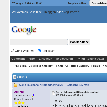
07. August 2026 um 22:04
Template wählen:
Willkommen Gast. Bitte
Einloggen
oder
Registrieren
World Wide Web
anti-scam
Übersicht
Hilfe
Einloggen
Registrieren
PN an Administrator
Anti-Scam
›
Celebrities Category - Female
›
Celebrities Category - Female ---> O
Seiten: 1
Alena <aleinamur84blonds@mail.ru> (Gelesen: 835 mal)
Almöhi
Alena <aleinamur84blonds@mail.ru>
19. März 2021 um 15:31
Themenstarter
General Counsel
Hello.
Ich bin allein und ich suc
Verboten