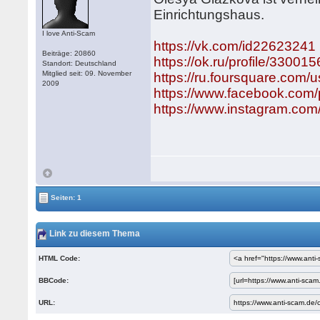
Einrichtungshaus.
I love Anti-Scam
https://vk.com/id22623241
Beiträge: 20860
https://ok.ru/profile/33001
Standort: Deutschland
Mitglied seit: 09. November
https://ru.foursquare.com
2009
https://www.facebook.com
https://www.instagram.co
Seiten: 1
Link zu diesem Thema
HTML Code:
BBCode:
URL: