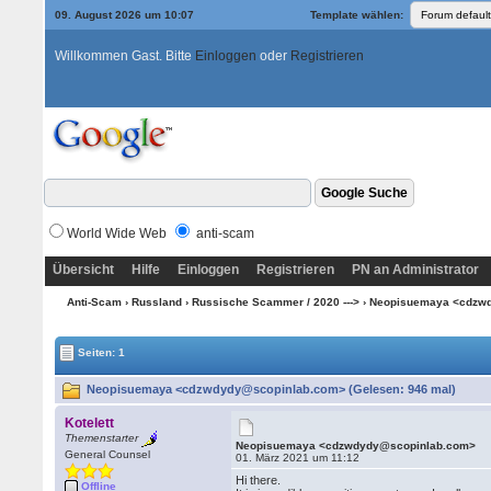
09. August 2026 um 10:07
Template wählen:
Willkommen Gast. Bitte
Einloggen
oder
Registrieren
World Wide Web
anti-scam
Übersicht
Hilfe
Einloggen
Registrieren
PN an Administrator
Anti-Scam
›
Russland
›
Russische Scammer / 2020 --->
› Neopisuemaya <cdzw
Seiten: 1
Neopisuemaya <cdzwdydy@scopinlab.com> (Gelesen: 946 mal)
Kotelett
Themenstarter
Neopisuemaya <cdzwdydy@scopinlab.com>
General Counsel
01. März 2021 um 11:12
Hi there.
Offline