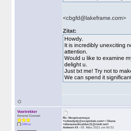
<cbgfd@lakeframe.com>
Zitat:
Howdy.
It is incredibly unexciting
attention.
Would u like to examine my
delight u.
Just txt me! Try not to ma
We can spend it significant
Voortrekker
General Counsel
Re: Neopisuemaya
<cdzwdydy@scopinlab.com> / Diana
Offline
<dianamedicaldoc11@rimtl.net>
Antwort #3 -
05. März 2021 um 00:51