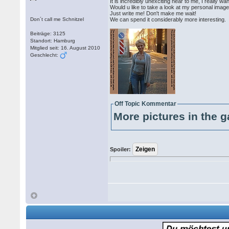
It is incredibly unexciting near to me, I really
Would u like to take a look at my personal images
Just write me! Don't make me wait!
Don´t call me Schnitzel
We can spend it considerably more interesting.
Beiträge: 3125
Standort: Hamburg
Mitglied seit: 16. August 2010
Geschlecht:
Off Topic Kommentar
More pictures in the g
Spoiler: