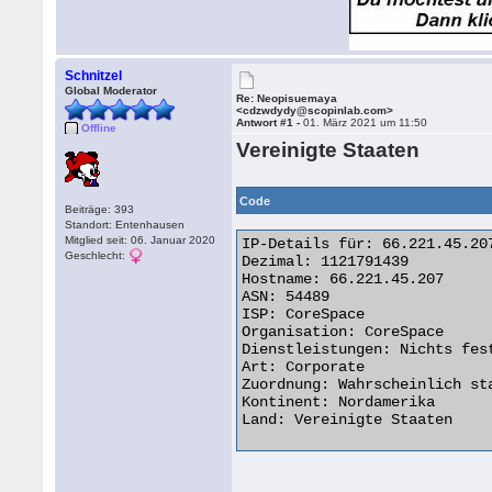
Schnitzel
Global Moderator
Re: Neopisuemaya
<cdzwdydy@scopinlab.com>
Antwort #1 -
01. März 2021 um 11:50
Offline
Vereinigte Staaten
Code
Beiträge: 393
Standort: Entenhausen
Mitglied seit: 06. Januar 2020
IP-Details für: 66.221.45.207
Geschlecht:
Dezimal: 1121791439

Hostname: 66.221.45.207

ASN: 54489

ISP: CoreSpace

Organisation: CoreSpace

Dienstleistungen: Nichts fest
Art: Corporate

Zuordnung: Wahrscheinlich sta
Kontinent: Nordamerika

Land: Vereinigte Staaten 
