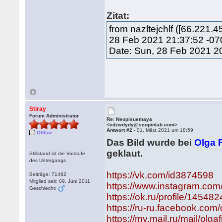
Zitat:
from nazltejchlf ([66.22
28 Feb 2021 21:37:52 -07
Date: Sun, 28 Feb 2021 2
Stiray
Forum Administrator
Re: Neopisuemaya
<cdzwdydy@scopinlab.com>
Antwort #2 -
01. März 2021 um 18:59
Offline
Das Bild wurde bei
Olga 
geklaut.
Stillstand ist die Vorstufe
des Untergangs
https://vk.com/id3874598
Beiträge: 71462
Mitglied seit: 09. Juni 2011
https://www.instagram.com/
Geschlecht:
https://ok.ru/profile/1454
https://ru-ru.facebook.com/
https://my.mail.ru/mail/olgaf