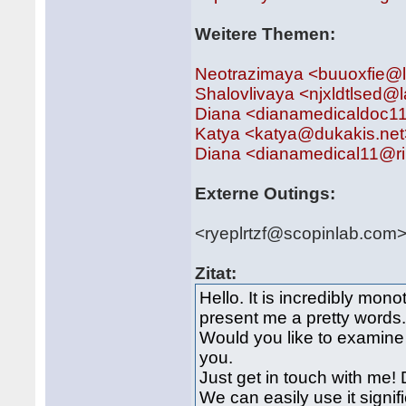
Weitere Themen:
Neotrazimaya <buuoxfie@
Shalovlivaya <njxldtlsed
Diana <dianamedicaldoc11
Katya <katya@dukakis.net
Diana <dianamedical11@ri
Externe Outings:
<ryeplrtzf@scopinlab.com
Zitat:
Hello. It is incredibly mon
present me a pretty words
Would you like to examine 
you.
Just get in touch with me!
We can easily use it signif