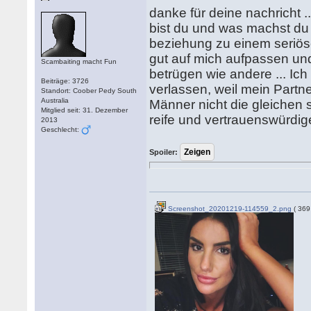
danke für deine nachricht ....
bist du und was machst du b
beziehung zu einem seriös
gut auf mich aufpassen und
Scambaiting macht Fun
betrügen wie andere ... Ich
Beiträge: 3726
verlassen, weil mein Partne
Standort: Coober Pedy South
Australia
Männer nicht die gleichen si
Mitglied seit: 31. Dezember
reife und vertrauenswürdi
2013
Geschlecht:
Spoiler:
Screenshot_20201219-114559_2.png
( 369