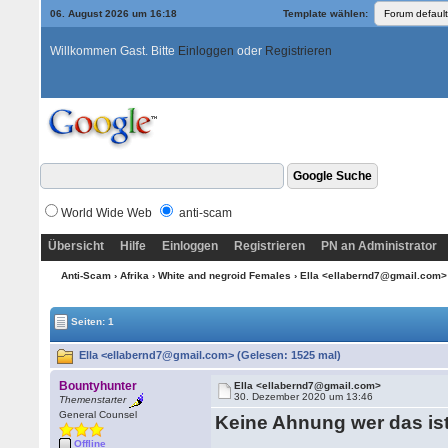
06. August 2026 um 16:18
Template wählen:
Willkommen Gast. Bitte
Einloggen
oder
Registrieren
World Wide Web
anti-scam
Übersicht
Hilfe
Einloggen
Registrieren
PN an Administrator
Anti-Scam
›
Afrika
›
White and negroid Females
› Ella <ellabernd7@gmail.com
Seiten: 1
Ella <ellabernd7@gmail.com> (Gelesen: 1525 mal)
Bountyhunter
Ella <ellabernd7@gmail.com>
30. Dezember 2020 um 13:46
Themenstarter
General Counsel
Keine Ahnung wer das ist
Offline