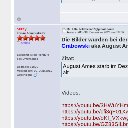
Stiray
Re: Ella <ellabernd7@gmail.com>
Antwort #2 -
30. Dezember 2020 um 18:36
Forum Administrator
Die Bilder wurden bei de
Offline
Grabowski
aka August Am
Stillstand ist die Vorstufe
Zitat:
des Untergangs
August Ames starb im Dez
Beiträge: 71529
Mitglied seit: 09. Juni 2011
alt.
Geschlecht:
Videos:
https://youtu.be/3HWuYH
https://youtu.be/cfi3qF01
https://youtu.be/oKI_VXkw
https://youtu.be/GZ83SIL