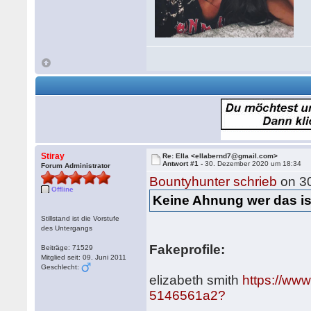
Stiray
Re: Ella <ellabernd7@gmail.com>
Antwort #1 -
30. Dezember 2020 um 18:34
Forum Administrator
Bountyhunter schrieb
on 3
Offline
Keine Ahnung wer das ist
Stillstand ist die Vorstufe
des Untergangs
Fakeprofile:
Beiträge: 71529
Mitglied seit: 09. Juni 2011
Geschlecht:
elizabeth smith
https://www
5146561a2?