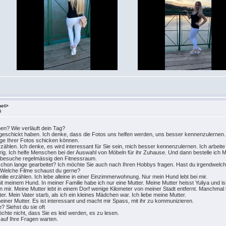
net>
9
nen? Wie verläuft dein Tag?
cht geschickt haben. Ich denke, dass die Fotos uns helfen werden, uns besser kennenzulernen.
nige Ihrer Fotos schicken können.
zählen. Ich denke, es wird interessant für Sie sein, mich besser kennenzulernen. Ich arbeite
rig. Ich helfe Menschen bei der Auswahl von Möbeln für ihr Zuhause. Und dann bestelle ich 
Ich besuche regelmässig den Fitnessraum.
rt schon lange gearbeitet? Ich möchte Sie auch nach Ihren Hobbys fragen. Hast du irgendwel
? Welche Filme schaust du gerne?
lie erzählen. Ich lebe alleine in einer Einzimmerwohnung. Nur mein Hund lebt bei mir.
it meinem Hund. In meiner Familie habe ich nur eine Mutter. Meine Mutter heisst Yuliya und ist 
von mir. Meine Mutter lebt in einem Dorf wenige Kilometer von meiner Stadt entfernt. Manchmal
er. Mein Vater starb, als ich ein kleines Mädchen war. Ich liebe meine Mutter.
einer Mutter. Es ist interessant und macht mir Spass, mit ihr zu kommunizieren.
? Siehst du sie oft
chte nicht, dass Sie es leid werden, es zu lesen.
 auf Ihre Fragen warten.