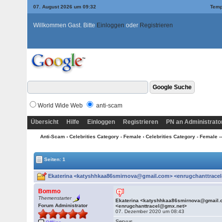
07. August 2026 um 09:32
Temp
Willkommen Gast. Bitte
Einloggen
oder
Registrieren
World Wide Web
anti-scam
Übersicht
Hilfe
Einloggen
Registrieren
PN an Administrato
Anti-Scam
›
Celebrities Category - Female
›
Celebrities Category - Female --
Seiten: 1
Ekaterina <katyshhkaa86smirnova@gmail.com> <enrugchanttracel
Bommo
Themenstarter
Ekaterina <katyshhkaa86smirnova@gmail
Forum Administrator
<enrugchanttracel@gmx.net>
07. Dezember 2020 um 08:43
Servus.