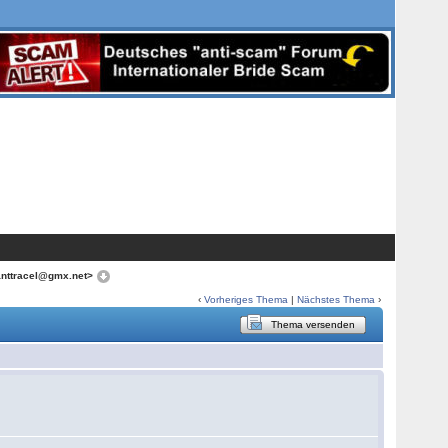
anttracel@gmx.net>
‹
Vorheriges Thema
|
Nächstes Thema
›
Thema versenden