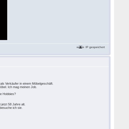
IP gespeichert
 als Verkäufer in einem Möbelgeschäft.
Möbel. Ich mag meinen Job.
che Hobbies?
jetzt 58 Jahre alt.
 besuche ich sie.