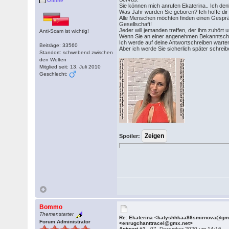
Offline
Sie können mich anrufen Ekaterina.. Ich den
Was Jahr wurden Sie geboren? Ich hoffe dir 
Alle Menschen möchten finden einen Gespräc
Gesellschaft!
Jeder will jemanden treffen, der ihm zuhört
Anti-Scam ist wichtig!
Wenn Sie an einer angenehmen Bekanntschaft 
Ich werde auf deine Antwortschreiben warten..
Beiträge: 33560
Aber ich werde Sie sicherlich später schreib
Standort: schwebend zwischen
den Welten
Mitglied seit: 13. Juli 2010
Geschlecht:
Spoiler:
Bommo
Themenstarter
Re: Ekaterina <katyshhkaa86smirnova@gm
Forum Administrator
<enrugchanttracel@gmx.net>
Antwort #1 -
07. Dezember 2020 um 14:16