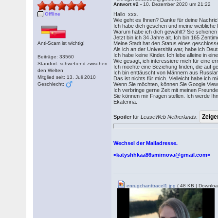
Antwort #2 -
10. Dezember 2020 um 21:22
Offline
Hallo xxx.
Wie geht es Ihnen? Danke für deine Nachrich
Ich habe dich gesehen und meine weibliche Int
Warum habe ich dich gewählt? Sie schienen m
Jetzt bin ich 34 Jahre alt. Ich bin 165 Zent
Anti-Scam ist wichtig!
Meine Stadt hat den Status eines geschlosse
Als ich an der Universität war, habe ich Deu
Ich habe keine Kinder. Ich lebe alleine in e
Beiträge: 33560
Wie gesagt, ich interessiere mich für eine er
Standort: schwebend zwischen
Ich möchte eine Beziehung finden, die auf g
den Welten
Ich bin enttäuscht von Männern aus Russland
Mitglied seit: 13. Juli 2010
Das ist nichts für mich. Vielleicht habe ic
Geschlecht:
Wenn Sie möchten, können Sie Google View tr
Ich verbringe gerne Zeit mit meinen Freund
Sie können mir Fragen stellen. Ich werde Ih
Ekaterina.
Spoiler
für
LeaseWeb Netherlands
:
Wechsel der Mailadresse.
<katyshhkaa86smirnova@gmail.com>
enrugchanttracel1.jpg
( 48 KB | Downloa