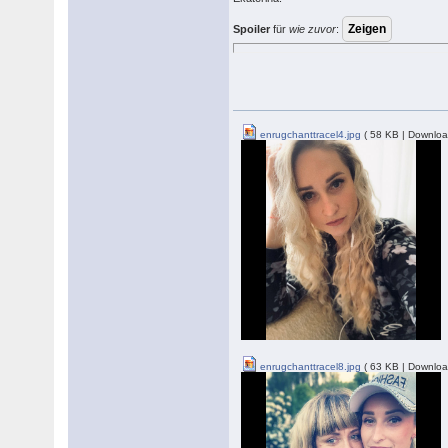
Spoiler
für
wie zuvor
:
enrugchanttracel4.jpg
( 58 KB | Downloa
enrugchanttracel8.jpg
( 63 KB | Downloa