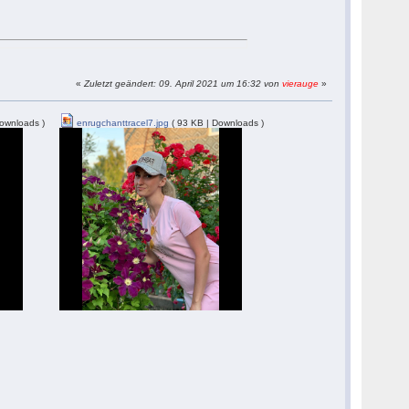
«
Zuletzt geändert: 09. April 2021 um 16:32 von
vierauge
»
ownloads )
enrugchanttracel7.jpg
( 93 KB | Downloads )