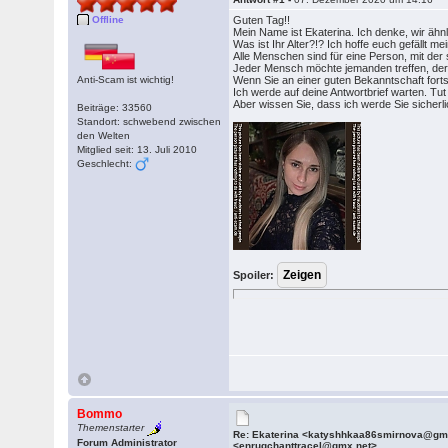
Offline
Guten Tag!!
Mein Name ist Ekaterina. Ich denke, wir ähnl
Was ist Ihr Alter?!? Ich hoffe euch gefällt m
Alle Menschen sind für eine Person, mit de
Jeder Mensch möchte jemanden treffen, der 
Anti-Scam ist wichtig!
Wenn Sie an einer guten Bekanntschaft fortse
Ich werde auf deine Antwortbrief warten. Tut m
Aber wissen Sie, dass ich werde Sie sicherli
Beiträge: 33560
Standort: schwebend zwischen
den Welten
Mitglied seit: 13. Juli 2010
Geschlecht:
Spoiler:
Bommo
Themenstarter
Re: Ekaterina <katyshhkaa86smirnova@gm
Forum Administrator
<enrugchanttracel@gmx.net>