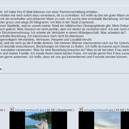
t. Ich habe Ihre E-Mail-Adresse von einer Partnervermittlung erhalten.
uition hat mich sofort dazu veranlasst, dir zu schreiben. Ich hoffe du bist ein guter Mann und
ir ein ernsthafter und einfacher Mann zu sein. Ich suche eine ernsthafte Beziehung. Ich he
imeter gross und wiege 50 Kilogramm. Ich lebe in der Stadt Znamensk.
nen Stadtteils, weil es unweit meiner Stadt ein militärisches Übungsgelände gibt. Mein Gebur
tsch gelernt. Mein Deutsch ist nicht perfekt, aber ich denke du verstehst mich. Ich war noch n
iner Einzimmerwohnung. Ich arbeite als Verkäufer in einem Möbelgeschäft. Was arbeitest du?
nsthafte Beziehung. Ich interessiere mich nicht für Abenteuer.
egenseitigem Verständnis, Vertrauen, Respekt und Loyalität beruht.
, weil sie nicht an die Familie denken. Die meisten Männer interessieren sich nur für Unterh
h mich deshalb entschlossen, Beziehungen im Internet zu finden. Ich hoffe du kannst auch Deu
anslation verwenden. Was für eine Beziehung brauchst du? Was ist dir bei einer Frau wichti
en und meiner Familie. Ich sende Ihnen meine letzten Fotos. Ich würde gerne Ihre Fotos zu
nen gerne antworten. Ich hoffe, dass wir uns gut kennenlernen und Freunde werden können. 
ds )
enrugchanttracel2.jpg
( 40 KB | Downloads )
enrugchanttracel3.jpg
( 43 KB | D