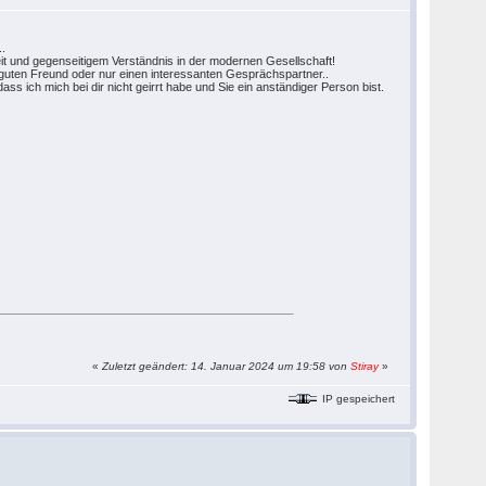
..
eit und gegenseitigem Verständnis in der modernen Gesellschaft!
guten Freund oder nur einen interessanten Gesprächspartner..
s ich mich bei dir nicht geirrt habe und Sie ein anständiger Person bist.
«
Zuletzt geändert: 14. Januar 2024 um 19:58 von
Stiray
»
IP gespeichert