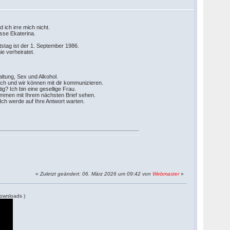
 ich irre mich nicht.
isse Ekaterina.
tstag ist der 1. September 1986.
ie verheiratet.
altung, Sex und Alkohol.
tsch und wir können mit dir kommunizieren.
g? Ich bin eine gesellige Frau.
sammen mit Ihrem nächsten Brief sehen.
Ich werde auf Ihre Antwort warten.
«
Zuletzt geändert: 06. März 2026 um 09:42 von
Webmaster
»
ownloads )