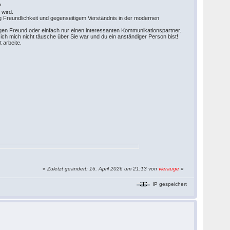
?
n wird.
g Freundlichkeit und gegenseitigem Verständnis in der modernen
igen Freund oder einfach nur einen interessanten Kommunikationspartner..
ich mich nicht täusche über Sie war und du ein anständiger Person bist!
t arbeite.
«
Zuletzt geändert: 16. April 2026 um 21:13 von
vierauge
»
IP gespeichert