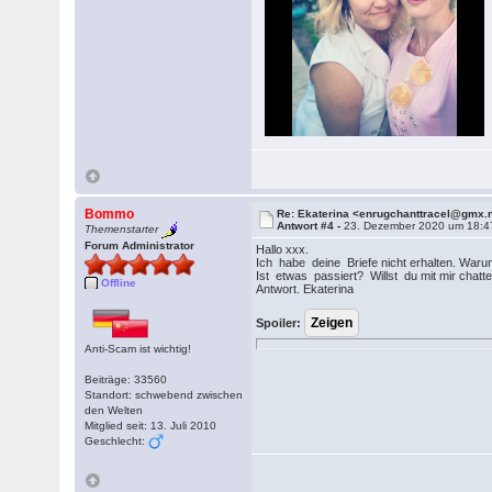
Bommo
Re: Ekaterina <enrugchanttracel@gmx.
Antwort #4 -
23. Dezember 2020 um 18:4
Themenstarter
Forum Administrator
Hallo xxx.
Ich habe deine Briefe nicht erhalten. Warum
Ist etwas passiert? Willst du mit mir chatt
Offline
Antwort. Ekaterina
Spoiler:
Anti-Scam ist wichtig!
Beiträge: 33560
Standort: schwebend zwischen
den Welten
Mitglied seit: 13. Juli 2010
Geschlecht: