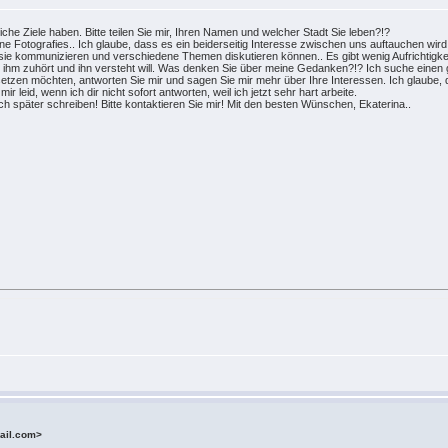
iche Ziele haben. Bitte teilen Sie mir, Ihren Namen und welcher Stadt Sie leben?!?
eine Fotografies.. Ich glaube, dass es ein beiderseitig Interesse zwischen uns auftauchen wird
r sie kommunizieren und verschiedene Themen diskutieren können.. Es gibt wenig Aufrichtigk
ihm zuhört und ihn versteht will. Was denken Sie über meine Gedanken?!? Ich suche einen 
tzen möchten, antworten Sie mir und sagen Sie mir mehr über Ihre Interessen. Ich glaube, das
ir leid, wenn ich dir nicht sofort antworten, weil ich jetzt sehr hart arbeite.
ch später schreiben! Bitte kontaktieren Sie mir! Mit den besten Wünschen, Ekaterina..
ail.com>