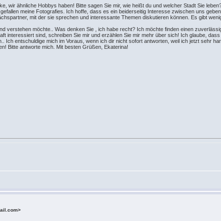
ke, wir ähnliche Hobbys haben! Bitte sagen Sie mir, wie heißt du und welcher Stadt Sie leben
gefallen meine Fotografies. Ich hoffe, dass es ein beiderseitig Interesse zwischen uns gebe
hspartner, mit der sie sprechen und interessante Themen diskutieren können. Es gibt weni
 und verstehen möchte.. Was denken Sie , ich habe recht? Ich möchte finden einen zuverläss
interessiert sind, schreiben Sie mir und erzählen Sie mir mehr über sich! Ich glaube, dass 
 Ich entschuldige mich im Voraus, wenn ich dir nicht sofort antworten, weil ich jetzt sehr har
en! Bitte antworte mich. Mit besten Grüßen, Ekaterina!
ail.com>