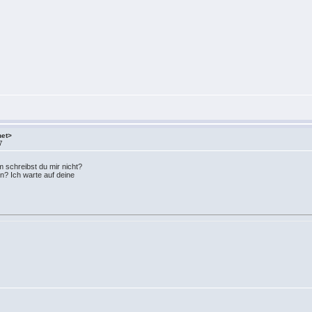
net>
7
 schreibst du mir nicht?
en? Ich warte auf deine