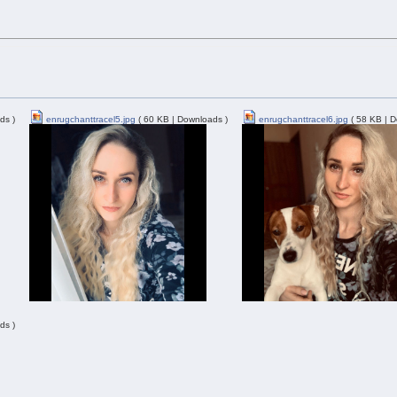
ds )
enrugchanttracel5.jpg
( 60 KB | Downloads )
enrugchanttracel6.jpg
( 58 KB | D
ds )