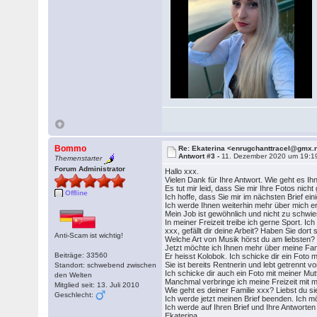
Bommo
Re: Ekaterina <enrugchanttracel@gmx.
Antwort #3 -
11. Dezember 2020 um 19:1
Themenstarter
Forum Administrator
Hallo xxx.
Vielen Dank für Ihre Antwort. Wie geht es Ih
Es tut mir leid, dass Sie mir Ihre Fotos ni
Offline
Ich hoffe, dass Sie mir im nächsten Brief ei
Ich werde Ihnen weiterhin mehr über mich er
Mein Job ist gewöhnlich und nicht zu schwie
In meiner Freizeit treibe ich gerne Sport. 
xxx, gefällt dir deine Arbeit? Haben Sie do
Anti-Scam ist wichtig!
Welche Art von Musik hörst du am liebsten
Jetzt möchte ich Ihnen mehr über meine Fami
Beiträge: 33560
Er heisst Kolobok. Ich schicke dir ein Foto m
Sie ist bereits Rentnerin und lebt getrennt 
Standort: schwebend zwischen
Ich schicke dir auch ein Foto mit meiner Mutt
den Welten
Manchmal verbringe ich meine Freizeit mit m
Mitglied seit: 13. Juli 2010
Wie geht es deiner Familie xxx? Liebst du sie
Geschlecht:
Ich werde jetzt meinen Brief beenden. Ich mö
Ich werde auf Ihren Brief und Ihre Antworten
Ekaterina.