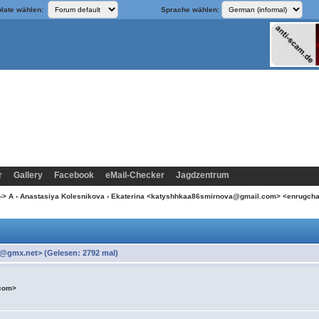
late wählen:
Sprache wählen:
r
Gallery
Facebook
eMail-Checker
Jagdzentrum
-> A
›
Anastasiya Kolesnikova
› Ekaterina <katyshhkaa86smirnova@gmail.com> <enrugch
@gmx.net> (Gelesen: 2792 mal)
.com>