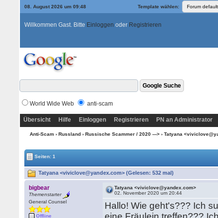
08. August 2026 um 09:48
Template wählen:
Willkommen Gast. Bitte
Einloggen
oder
Registrieren
World Wide Web
anti-scam
Übersicht
Hilfe
Einloggen
Registrieren
PN an Administrator
Anti-Scam
›
Russland
›
Russische Scammer / 2020 --->
› Tatyana <viviclove@
Seiten: 1
Tatyana <viviclove@yandex.com> (Gelesen: 532 mal)
bigbear
Tatyana <viviclove@yandex.com>
02. November 2020 um 20:44
Themenstarter
General Counsel
Hallo! Wie geht's??? Ich s
eine Fräulein treffen??? Ich
Offline