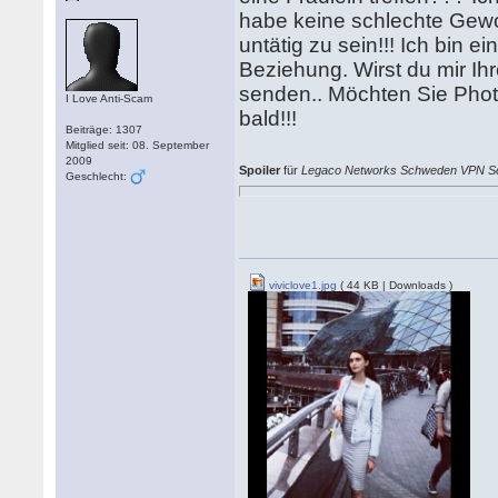
habe keine schlechte Gewohn
untätig zu sein!!! Ich bin 
Beziehung. Wirst du mir Ih
senden.. Möchten Sie Photo
I Love Anti-Scam
bald!!!
Beiträge: 1307
Mitglied seit: 08. September
2009
Spoiler
für
Legaco Networks Schweden VPN Secu
Geschlecht:
viviclove1.jpg
( 44 KB | Downloads )