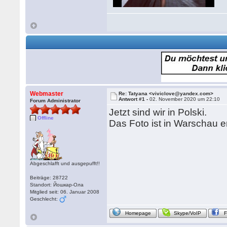
Webmaster
Re: Tatyana <viviclove@yandex.com>
Antwort #1 -
02. November 2020 um 22:10
Forum Administrator
Jetzt sind wir in Polski.
Offline
Das Foto ist in Warschau 
Abgeschlafft und ausgepufft!!
Beiträge: 28722
Standort: Йошкар-Ола
Mitglied seit: 06. Januar 2008
Geschlecht:
Homepage
Skype/VoIP