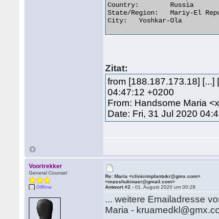
Country:	Russia

State/Region:	Mariy-El Republic

City:	Yoshkar-Ola 

Zitat:
from [188.187.173.18] [...] 
04:47:12 +0200
From: Handsome Maria <
Date: Fri, 31 Jul 2020 04
Voortrekker
General Counsel
Re: Maria <clinicimplantukr@gmx.com>
<masshukinaer@gmail.com>
Offline
Antwort #2 -
01. August 2020 um 00:28
... weitere Emailadresse vo
Maria - kruamedkl@gmx.c