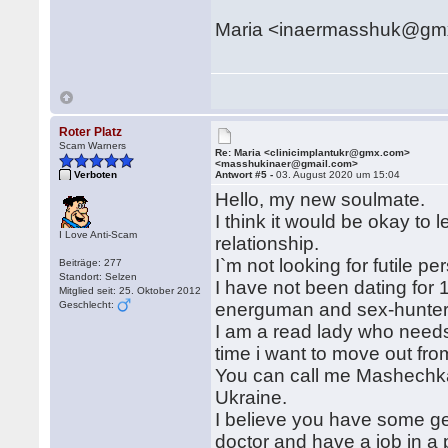
Maria <inaermasshuk@g
Roter Platz
Scam Warners
Re: Maria <clinicimplantukr@gmx.com>
<masshukinaer@gmail.com>
Verboten
Antwort #5 -
03. August 2020 um 15:04
Hello, my new soulmate.
I think it would be okay to 
I Love Anti-Scam
relationship.
I`m not looking for futile 
Beiträge: 277
Standort: Selzen
I have not been dating for 
Mitglied seit: 25. Oktober 2012
Geschlecht:
energuman and sex-hunters 
I am a read lady who needs 
time i want to move out from
You can call me Mashechka. 
Ukraine.
I believe you have some ge
doctor and have a job in a p