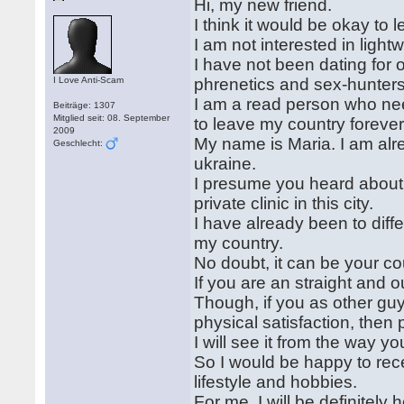
Hi, my new friend.
I think it would be okay to 
I am not interested in lig
I have not been dating for 
I Love Anti-Scam
phrenetics and sex-hunters 
I am a read person who need
Beiträge: 1307
Mitglied seit: 08. September
to leave my country forever
2009
My name is Maria. I am alre
Geschlecht:
ukraine.
I presume you heard about 
private clinic in this city.
I have already been to diff
my country.
No doubt, it can be your cou
If you are an straight and 
Though, if you as other guy
physical satisfaction, then
I will see it from the way yo
So I would be happy to rec
lifestyle and hobbies.
For me, I will be definitel