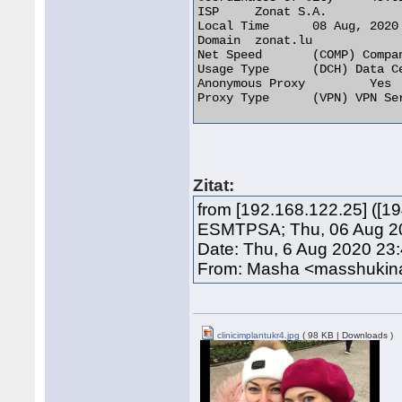
ISP 	Zonat S.A.

Local Time 	08 Aug, 2020 11:30 AM (UTC +02:00)

Domain 	zonat.lu

Net Speed 	(COMP) Company/T1

Usage Type 	(DCH) Data Center/Web Hosting/Transit

Anonymous Proxy 	Yes

Proxy Type 	(VPN) VPN Server 

Zitat:
from [192.168.122.25] ([1
ESMTPSA; Thu, 06 Aug 20
Date: Thu, 6 Aug 2020 23
From: Masha <masshukin
clinicimplantukr4.jpg
( 98 KB | Downloads )