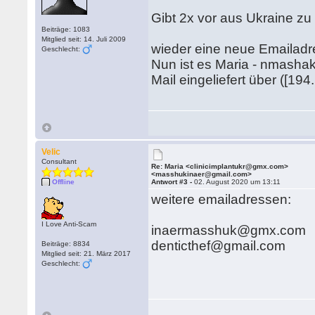
Gibt 2x vor aus Ukraine z
Beiträge: 1083
Mitglied seit: 14. Juli 2009
wieder eine neue Emailad
Geschlecht:
Nun ist es Maria - nmash
Mail eingeliefert über ([19
Velic
Consultant
Re: Maria <clinicimplantukr@gmx.com>
<masshukinaer@gmail.com>
Offline
Antwort #3 -
02. August 2020 um 13:11
weitere emailadressen:
I Love Anti-Scam
inaermasshuk@gmx.com
denticthef@gmail.com
Beiträge: 8834
Mitglied seit: 21. März 2017
Geschlecht: