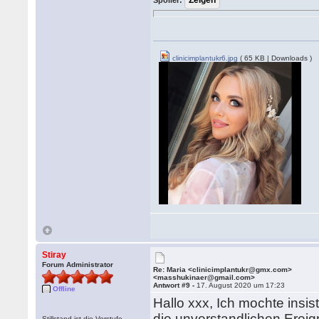
Spoiler:
clinicimplantukr6.jpg
( 65 KB | Downloads )
Stiray
Forum Administrator
Re: Maria <clinicimplantukr@gmx.com>
<masshukinaer@gmail.com>
Antwort #9 -
17. August 2020 um 17:23
Offline
Hallo xxx, Ich mochte insis
die unverstandlichen Ereign
Stillstand ist die Vorstufe