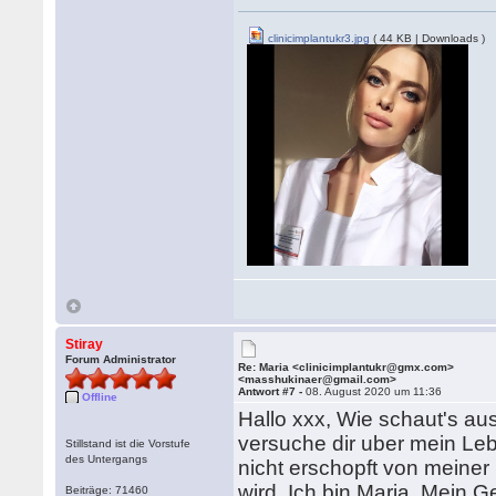
clinicimplantukr3.jpg
( 44 KB | Downloads )
Stiray
Forum Administrator
Re: Maria <clinicimplantukr@gmx.com>
<masshukinaer@gmail.com>
Antwort #7 -
08. August 2020 um 11:36
Offline
Hallo xxx, Wie schaut's au
versuche dir uber mein Leb
Stillstand ist die Vorstufe
des Untergangs
nicht erschopft von meiner 
wird. Ich bin Maria. Mein G
Beiträge: 71460