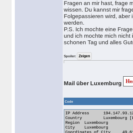
Fragen an mir hast, frage m
wissen. Du kannst mir frage
Folgepassieren wird, aber 
werden.
P.S. Ich mochte eine Frage
und ich mochte mich nicht
schonen Tag und alles Gu
Spoiler:
Mail über Luxemburg
Code
IP Address 	194.147.93.12

Country 	Luxembourg [LU]

Region 	Luxembourg

City 	Luxembourg

Coordinates of City 	49.611670, 6.130000 (49°36'42"N   6°7'48"E)
