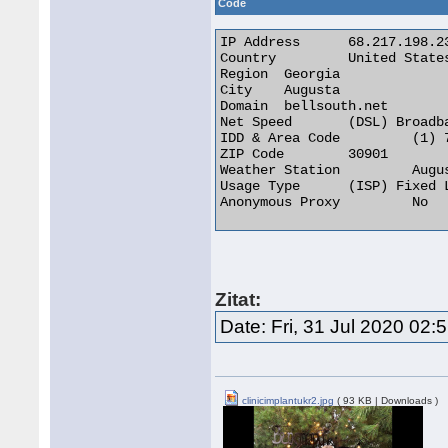
Code
IP Address 	68.217.198.232

Country 	United States of America [US]

Region 	Georgia

City 	Augusta

Domain 	bellsouth.net

Net Speed 	(DSL) Broadband/Cable/Fiber/Mobile

IDD & Area Code 	(1) 706

ZIP Code 	30901

Weather Station 	Augusta (USGA0032)

Usage Type 	(ISP) Fixed Line ISP

Anonymous Proxy 	No 

Zitat:
Date: Fri, 31 Jul 2020 02
clinicimplantukr2.jpg
( 93 KB | Downloads )