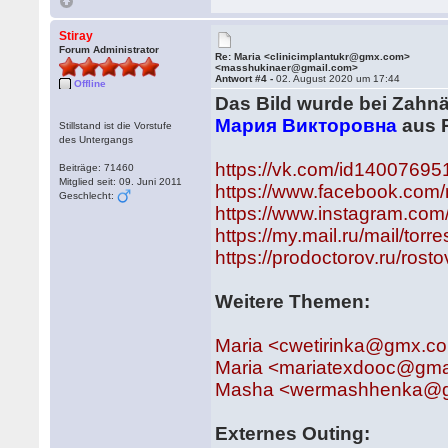
Stiray
Forum Administrator
Re: Maria <clinicimplantukr@gmx.com>
<masshukinaer@gmail.com>
Antwort #4 -
02. August 2020 um 17:44
Offline
Das Bild wurde bei Zahnä
Мария Викторовна
aus 
Stillstand ist die Vorstufe
des Untergangs
https://vk.com/id14007695
Beiträge: 71460
Mitglied seit: 09. Juni 2011
https://www.facebook.com
Geschlecht:
https://www.instagram.com/
https://my.mail.ru/mail/torr
https://prodoctorov.ru/ro
Weitere Themen:
Maria <cwetirinka@gmx.c
Maria <mariatexdooc@gma
Masha <wermashhenka@g
Externes Outing: