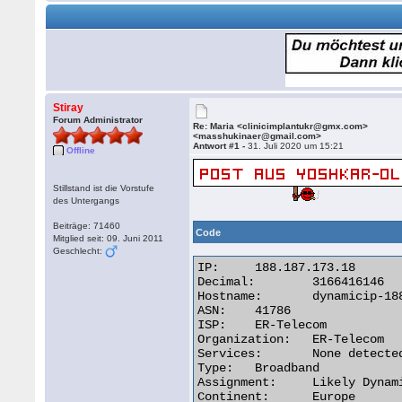
Stiray
Forum Administrator
Re: Maria <clinicimplantukr@gmx.com>
<masshukinaer@gmail.com>
Antwort #1 -
31. Juli 2020 um 15:21
Offline
Stillstand ist die Vorstufe
des Untergangs
Beiträge: 71460
Code
Mitglied seit: 09. Juni 2011
Geschlecht:
IP:	188.187.173.18

Decimal:	3166416146

Hostname:	dynamicip-188-187-173-18.pppoe.yola.ertelecom.ru

ASN:	41786

ISP:	ER-Telecom

Organization:	ER-Telecom

Services:	None detected

Type:	Broadband

Assignment:	Likely Dynamic IP

Continent:	Europe
