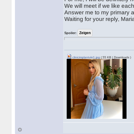
We will meet if we like each
Answer me to my primary 
Waiting for your reply, Mari
Spoiler:
clinicimplantukr1.jpg
( 55 KB | Downloads )