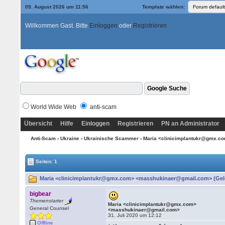
09. August 2026 um 11:56
Template wählen:
Willkommen Gast. Bitte
Einloggen
oder
Registrieren
World Wide Web
anti-scam
Übersicht
Hilfe
Einloggen
Registrieren
PN an Administrator
Anti-Scam
›
Ukraine
›
Ukrainische Scammer
› Maria <clinicimplantukr@gmx.
Seiten: 1
Maria <clinicimplantukr@gmx.com> <masshukinaer@gmail.com> (Gele
bigbear
Themenstarter
Maria <clinicimplantukr@gmx.com>
General Counsel
<masshukinaer@gmail.com>
31. Juli 2020 um 12:12
Offline