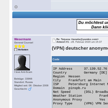
Wesermann
Re: Tatyana <tanatia@yandex.com>
Antwort #1 -
28. Februar 2020 um 15:37
General Counsel
(VPN) deutscher anonyme
Verboten
Code
IP Address 	37.139.52.76

I love Anti-Scam
Country 	Germany [DE]

Region 	Hessen

Beiträge: 33966
City 	Frankfurt am Main

Standort: Russia
ISP 	Petersburg Internet Network Ltd.

Mitglied seit: 08. Oktober 2008
Domain 	pinspb.ru

Geschlecht:
Net Speed 	(DSL) Broadband/Cable/Fiber/Mobile

Weather Station 	Frankfurt/Main

Anonymous Proxy 	Yes

Proxy Type 	(VPN) VPN Server 
