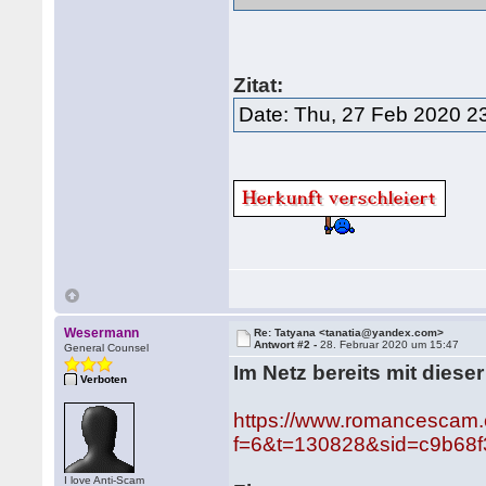
Zitat:
Date: Thu, 27 Feb 2020 2
Wesermann
Re: Tatyana <tanatia@yandex.com>
Antwort #2 -
28. Februar 2020 um 15:47
General Counsel
Im Netz bereits mit diese
Verboten
https://www.romancescam.
f=6&t=130828&sid=c9b68f
I love Anti-Scam