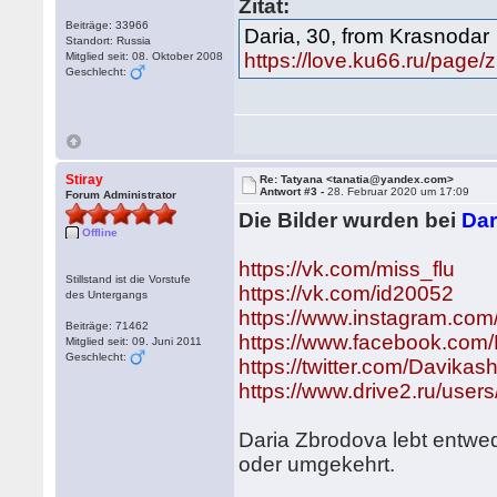
Zitat:
Beiträge: 33966
Daria, 30, from Krasnodar
Standort: Russia
https://love.ku66.ru/page
Mitglied seit: 08. Oktober 2008
Geschlecht:
Stiray
Re: Tatyana <tanatia@yandex.com>
Antwort #3 -
28. Februar 2020 um 17:09
Forum Administrator
Die Bilder wurden bei
Dar
Offline
https://vk.com/miss_flu
Stillstand ist die Vorstufe
https://vk.com/id20052
des Untergangs
https://www.instagram.com
Beiträge: 71462
https://www.facebook.co
Mitglied seit: 09. Juni 2011
Geschlecht:
https://twitter.com/Davikas
https://www.drive2.ru/user
Daria Zbrodova lebt entwe
oder umgekehrt.