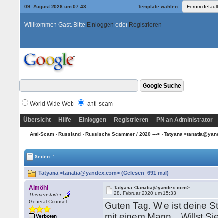
09. August 2026 um 07:43
Template wählen:
Willkommen Gast. Bitte
Einloggen
oder
Registrieren
World Wide Web
anti-scam
Übersicht
Hilfe
Einloggen
Registrieren
PN an Administrator
Anti-Scam
›
Russland
›
Russische Scammer / 2020 --->
› Tatyana <tanatia@ya
Seiten: 1
Tatyana <tanatia@yandex.com> (Gelesen: 691 mal)
Almöhi
Tatyana <tanatia@yandex.com>
28. Februar 2020 um 15:33
Themenstarter
General Counsel
Guten Tag. Wie ist deine 
mit einem Mann... Willst Sie
Verboten