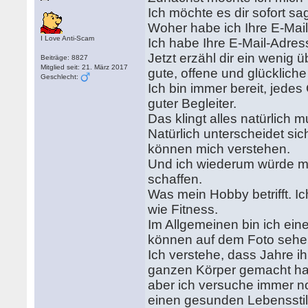
Ich möchte es dir sofort sa
Woher habe ich Ihre E-Mai
I Love Anti-Scam
Ich habe Ihre E-Mail-Adress
Jetzt erzähl dir ein wenig 
Beiträge: 8827
Mitglied seit: 21. März 2017
gute, offene und glückliche
Geschlecht:
Ich bin immer bereit, jedes
guter Begleiter.
Das klingt alles natürlich 
Natürlich unterscheidet si
können mich verstehen.
Und ich wiederum würde mic
schaffen.
Was mein Hobby betrifft. I
wie Fitness.
Im Allgemeinen bin ich eine
können auf dem Foto sehen
Ich verstehe, dass Jahre 
ganzen Körper gemacht h
aber ich versuche immer n
einen gesunden Lebensstil