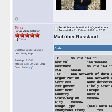
Stiray
Re: Albina <schneefloccke@gmail.com>
Antwort #2 -
21. Februar 2020 um 17:11
Forum Administrator
Mail über Russland
Offline
Code
Stillstand ist die Vorstufe
des Untergangs
IP:	95.213.164.11

Beiträge: 71501
Decimal:	1607836683

Mitglied seit: 09. Juni 2011
Hostname:	95.213.164.11

Geschlecht:
ASN:	50340

ISP:	OOO Network of data-centers Selectel

Organization:	OOO Network of data-centers Selectel

Services:	None detected

Assignment:	Likely Static IP

Continent:	Europe

Country:	Russia

State/Region:	Moscow

City:	Moscow

Usage Type      (DCH) Data C
Anonymous Proxy      Yes
