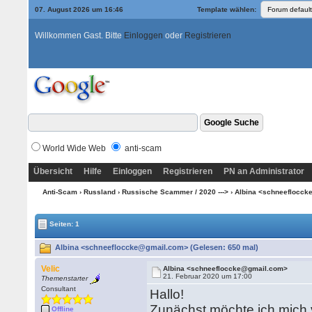
07. August 2026 um 16:46
Template wählen:
Willkommen Gast. Bitte
Einloggen
oder
Registrieren
World Wide Web
anti-scam
Übersicht
Hilfe
Einloggen
Registrieren
PN an Administrator
Anti-Scam
›
Russland
›
Russische Scammer / 2020 --->
› Albina <schneeflocc
Seiten: 1
Albina <schneefloccke@gmail.com> (Gelesen: 650 mal)
Velic
Albina <schneefloccke@gmail.com>
21. Februar 2020 um 17:00
Themenstarter
Consultant
Hallo!
Zunächst möchte ich mich vo
Offline