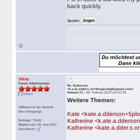
back quickly.
Spoiler:
Stiray
Forum Administrator
Re: Katherine
<k.a.te.adders.on+0kspjvahgf@gmail.com>
Antwort #1 -
06. Februar 2020 um 20:50
Offline
Weitere Themen:
Stillstand ist die Vorstufe
des Untergangs
Kate <kate.a.dderson+5pl
Katherine <k.ate.a.dders
Beiträge: 71462
Mitglied seit: 09. Juni 2011
Katherine <kate.a.dder.s
Geschlecht: