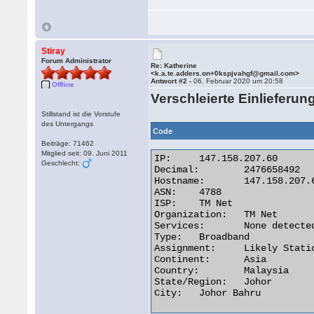
Stiray
Forum Administrator
Re: Katherine
<k.a.te.adders.on+0kspjvahgf@gmail.com>
Antwort #2 -
06. Februar 2020 um 20:58
Offline
Verschleierte Einlieferun
Stillstand ist die Vorstufe
des Untergangs
Code
Beiträge: 71462
Mitglied seit: 09. Juni 2011
IP:	147.158.207.60

Geschlecht:
Decimal:	2476658492

Hostname:	147.158.207.60

ASN:	4788

ISP:	TM Net

Organization:	TM Net

Services:	None detected

Type:	Broadband

Assignment:	Likely Static IP

Continent:	Asia

Country:	Malaysia

State/Region:	Johor

City:	Johor Bahru 
