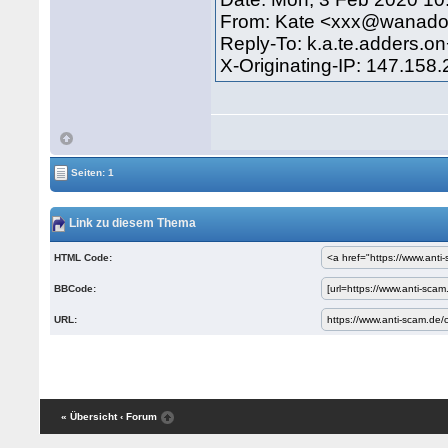
From: Kate <xxx@wanadoo
Reply-To: k.a.te.adders.
X-Originating-IP: 147.158
Seiten: 1
Link zu diesem Thema
HTML Code:
BBCode:
URL:
« Übersicht
‹ Forum