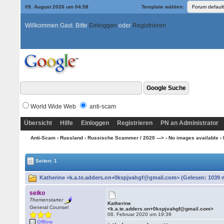
09. August 2026 um 04:58
Template wählen:
Willkommen Gast. Bitte
Einloggen
oder
Registrieren
World Wide Web
anti-scam
Übersicht
Hilfe
Einloggen
Registrieren
PN an Administrator
Anti-Scam
›
Russland
›
Russische Scammer / 2020 --->
›
No images available
› 
Seiten: 1
Katherine <k.a.te.adders.on+0kspjvahgf@gmail.com> (Gelesen: 1039 
seiko
Themenstarter
Katherine
General Counsel
<k.a.te.adders.on+0kspjvahgf@gmail.com>
06. Februar 2020 um 19:39
Offline