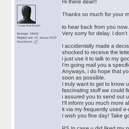
Hi there dear!!
Thanks so much for your m
I Love Anti-Scam!
to hear back from you now.
Very sorry for delay. I don'
Beiträge: 28043
Mitglied seit: 15. Januar 2015
Geschlecht:
I accidentally made a deci
shocked to receive the lette
i just use it to talk to my go
I'm going mail you a specif
Anyways, i do hope that yo
soon as possible.
I truly want to get to know
fascinating stuff we could 
i assured you to send out u
I'll inform you much more a
it via my frequently used e-m
I wish you fine day! Take g
PS In case u did liked my p