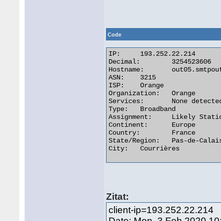
Code
IP:	193.252.22.214

Decimal:	3254523606

Hostname:	out05.smtpout.orange.fr

ASN:	3215

ISP:	Orange

Organization:	Orange

Services:	None detected

Type:	Broadband

Assignment:	Likely Static IP

Continent:	Europe

Country:	France

State/Region:	Pas-de-Calais

City:	Courrières 

Zitat:
client-ip=193.252.22.214
Date: Mon, 3 Feb 2020 10