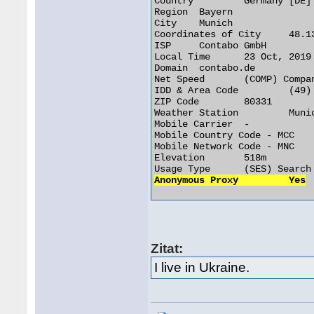
Country 	Germany [DE]

Region 	Bayern

City 	Munich

Coordinates of City 	48.137430, 11.575490 (48°8'15"N   11°34'32"E)

ISP 	Contabo GmbH

Local Time 	23 Oct, 2019 01:50 PM (UTC +02:00)

Domain 	contabo.de

Net Speed 	(COMP) Company/T1

IDD & Area Code 	(49) 089

ZIP Code 	80331

Weather Station 	Munich (GMXX0087)

Mobile Carrier 	-

Mobile Country Code - MCC 	-

Mobile Network Code - MNC 	-

Elevation 	518m

Anonymous Proxy 	Yes
Zitat:
I live in Ukraine.