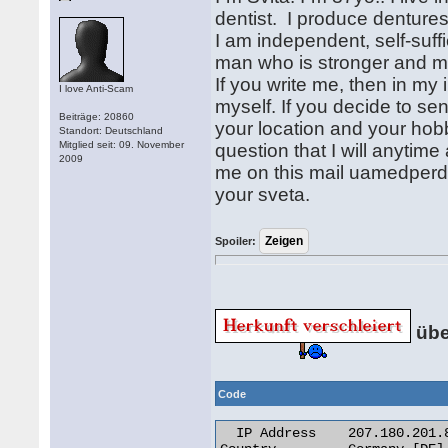
dentist. I produce dentures
I am independent, self-suffi
man who is stronger and m
If you write me, then in my
I love Anti-Scam
myself. If you decide to se
Beiträge: 20860
your location and your hobbi
Standort: Deutschland
Mitglied seit: 09. November
question that I will anytime
2009
me on this mail uamedper
your sveta.
Spoiler:
übe
Code
  IP Address 	207.180.201.88
