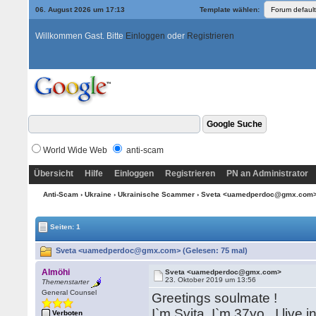
06. August 2026 um 17:13
Template wählen:
Willkommen Gast. Bitte
Einloggen
oder
Registrieren
World Wide Web
anti-scam
Übersicht
Hilfe
Einloggen
Registrieren
PN an Administrator
Anti-Scam
›
Ukraine
›
Ukrainische Scammer
› Sveta <uamedperdoc@gmx.com
Seiten: 1
Sveta <uamedperdoc@gmx.com> (Gelesen: 75 mal)
Almöhi
Sveta <uamedperdoc@gmx.com>
23. Oktober 2019 um 13:56
Themenstarter
General Counsel
Greetings soulmate !
I`m Svita. I`m 37yo.. I live
Verboten