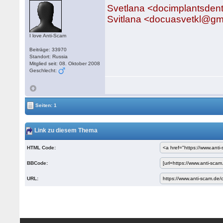
Svetlana <docimplantsde
Svitlana <docuasvetkl@g
I love Anti-Scam
Beiträge: 33970
Standort: Russia
Mitglied seit: 08. Oktober 2008
Geschlecht:
Seiten: 1
Link zu diesem Thema
HTML Code:
BBCode:
URL: