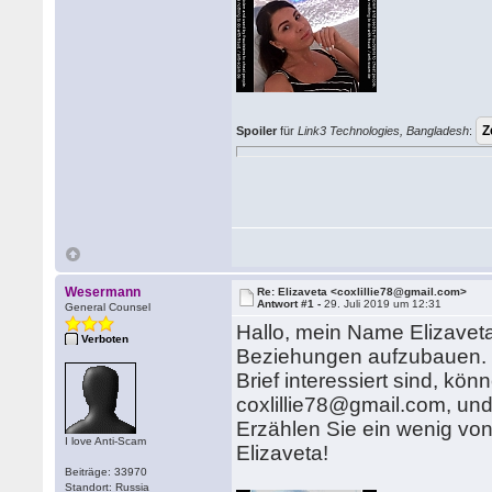
Spoiler
für
Link3 Technologies, Bangladesh
:
Wesermann
Re: Elizaveta <coxlillie78@gmail.com>
Antwort #1 -
29. Juli 2019 um 12:31
General Counsel
Hallo, mein Name Elizavet
Verboten
Beziehungen aufzubauen. I
Brief interessiert sind, kö
coxlillie78@gmail.com, un
Erzählen Sie ein wenig von
I love Anti-Scam
Elizaveta!
Beiträge: 33970
Standort: Russia