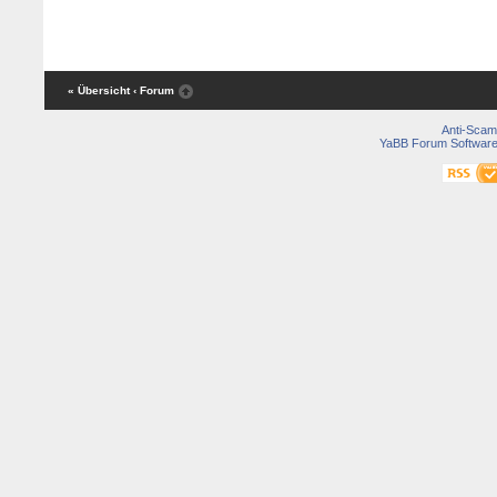
« Übersicht
‹ Forum
Anti-Scam
YaBB Forum Softwar