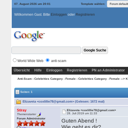
07. August 2026 um 20:01
Template wählen:
Willkommen Gast. Bitte
Einloggen
oder
Registrieren
World Wide Web
anti-scam
Übersicht
Hilfe
Einloggen
Registrieren
PN an Administrator
Anti-Scam
›
Celebrities Category - Female
›
Celebrities Category - Female ---> K
Seiten: 1
Elizaveta <coxlillie78@gmail.com> (Gelesen: 1672 mal)
Stiray
Elizaveta <coxlillie78@gmail.com>
28. Juli 2019 um 11:33
Themenstarter
Forum Administrator
Guten Abend !
Wie geht es dir?