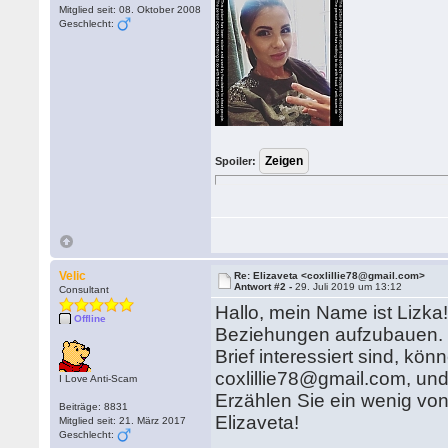
Mitglied seit: 08. Oktober 2008
Geschlecht:
Spoiler:
Velic
Re: Elizaveta <coxlillie78@gmail.com>
Antwort #2 -
29. Juli 2019 um 13:12
Consultant
Hallo, mein Name ist Lizk
Offline
Beziehungen aufzubauen. I
Brief interessiert sind, kö
coxlillie78@gmail.com, un
I Love Anti-Scam
Erzählen Sie ein wenig von
Beiträge: 8831
Elizaveta!
Mitglied seit: 21. März 2017
Geschlecht: