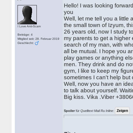
Hello! I was looking forward
you
Well, let me tell you a little
the small town of Izyum, t
I Love Anti-Scam
26 years old, now I study to
Beiträge: 4
my parents to get a higher 
Mitglied seit: 28. Februar 2019
Geschlecht:
search of my man, with whom
all be mutual. I hope you ar
play games or anything els
men. They drink and do not 
gym, I like to keep my figu
sometimes I can't help but
Well, now you have an idea 
to talk about yourself. Waiti
Big kiss. Vika .Viber +38
Spoiler
für
Quelltext Mail Ru Inline
: