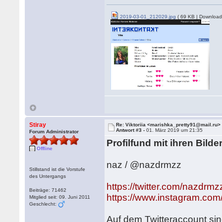
2019-03-01_212029.jpg
( 69 KB | Download
Stiray
Re: Viktoriia <marishka_pretty91@mail.ru>
Antwort #3 -
01. März 2019 um 21:35
Forum Administrator
Profilfund mit ihren Bild
Offline
naz / @nazdrmzz
Stillstand ist die Vorstufe
des Untergangs
https://twitter.com/nazdrmz
Beiträge: 71462
https://www.instagram.com
Mitglied seit: 09. Juni 2011
Geschlecht:
Auf dem Twitteraccount sin