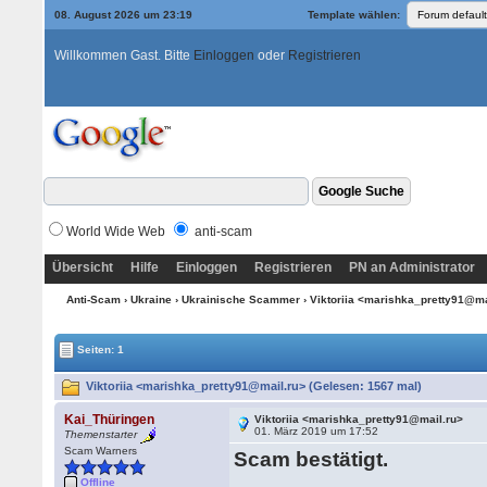
08. August 2026 um 23:19
Template wählen:
Willkommen Gast. Bitte
Einloggen
oder
Registrieren
World Wide Web
anti-scam
Übersicht
Hilfe
Einloggen
Registrieren
PN an Administrator
Anti-Scam
›
Ukraine
›
Ukrainische Scammer
› Viktoriia <marishka_pretty91@m
Seiten: 1
Viktoriia <marishka_pretty91@mail.ru> (Gelesen: 1567 mal)
Kai_Thüringen
Viktoriia <marishka_pretty91@mail.ru>
01. März 2019 um 17:52
Themenstarter
Scam Warners
Scam bestätigt.
Offline