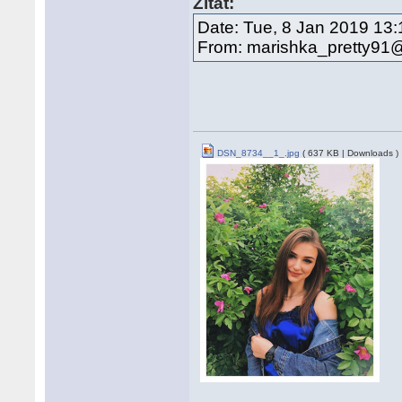
Zitat:
Date: Tue, 8 Jan 2019 13
From: marishka_pretty91@
DSN_8734__1_.jpg
( 637 KB | Downloads )