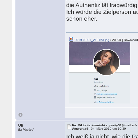
die Authentizität fragwürdig
Ich würde die Zielperson au
schon eher.
2019-03-01_213153.jpg
( 20 KB | Download
Uli
Re: Viktoriia <marishka_pretty91@mail.ru>
Antwort #4 -
04. März 2019 um 19:39
Ex-Mitglied
Ich weiß ja nicht, wie die