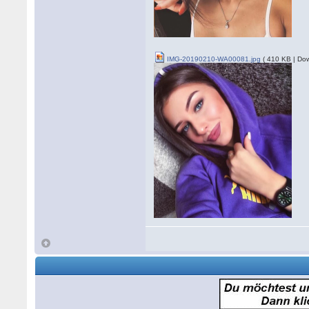
IMG-20190210-WA00081.jpg
( 410 KB | Do