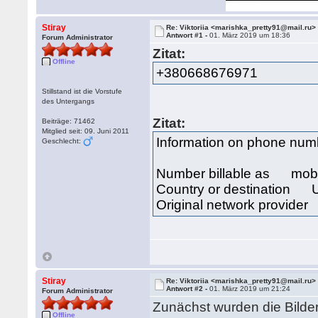
Stiray
Re: Viktoriia <marishka_pretty91@mail.ru>
Antwort #1 -
01. März 2019 um 18:36
Forum Administrator
Zitat:
Offline
+380668676971
Stillstand ist die Vorstufe
des Untergangs
Zitat:
Beiträge: 71462
Mitglied seit: 09. Juni 2011
Information on phone n
Geschlecht:
Number billable as mob
Country or destination 
Original network provid
Stiray
Re: Viktoriia <marishka_pretty91@mail.ru>
Antwort #2 -
01. März 2019 um 21:24
Forum Administrator
Zunächst wurden die Bilder
Offline