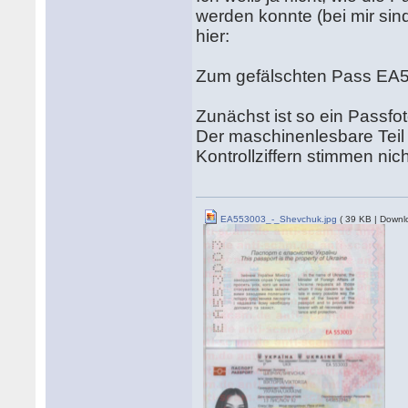
werden konnte (bei mir sin
hier:
Zum gefälschten Pass EA5
Zunächst ist so ein Passfo
Der maschinenlesbare Teil i
Kontrollziffern stimmen nich
EA553003_-_Shevchuk.jpg
( 39 KB | Downl