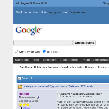
06. August 2026 um 18:54
Temp
Willkommen Gast. Bitte
Einloggen
oder
Registrieren
World Wide Web
anti-scam
Übersicht
Hilfe
Einloggen
Registrieren
PN an Administrato
Anti-Scam
›
Celebrities Category - Female
›
Celebrities Category - Female --
Seiten: 1
Natalya <sunsssun1@gmail.com> (Gelesen: 1174 mal)
Hotdog
Natalya <sunsssun1@gmail.com>
28. Februar 2019 um 19:43
Themenstarter
General Counsel
Hallo. In der Partnervermittlung erhielt ich
Ich wurde dich gerne treffen. Ich bin ein 
Ich spiele gerne Sport, lese, sehe Filme u
Offline