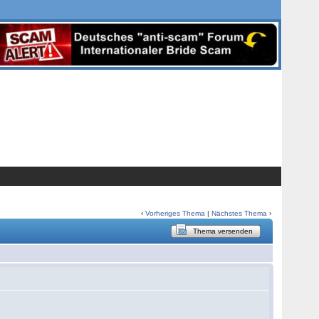
‹
Vorheriges Thema
|
Nächstes Thema
›
Thema versenden