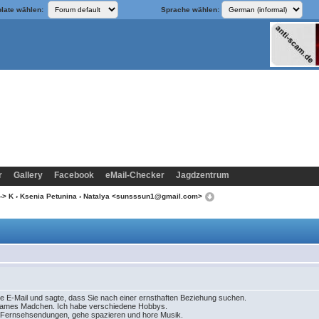
late wählen:
Sprache wählen:
r
Gallery
Facebook
eMail-Checker
Jagdzentrum
-> K
›
Ksenia Petunina
› Natalya <sunsssun1@gmail.com>
 Ihre E-Mail und sagte, dass Sie nach einer ernsthaften Beziehung suchen.
einsames Madchen. Ich habe verschiedene Hobbys.
nd Fernsehsendungen, gehe spazieren und hore Musik.