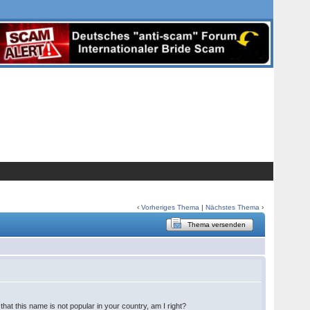
‹
Vorheriges Thema
|
Nächstes Thema
›
Thema versenden
hat this name is not popular in your country, am I right?