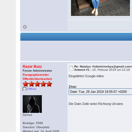
Razor Buzz
Re: Natalya <lubimirisebya@gmail.com
Antwort #1 -
10. Februar 2019 um 12:18
Forum Administrator
Paragraphenreiter
Eingeliefert Google-inline
Öffentlichkeitsarbeit
Zitat:
Offline
Date: Tue, 29 Jan 2019 19:55:57 +0200
Die Date-Zeile weist Richtung Ukraine.
Servus
Beiträge: 5588
Standort: Oberpfalz
Mitglied seit: 24. April 2008