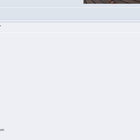
>
com