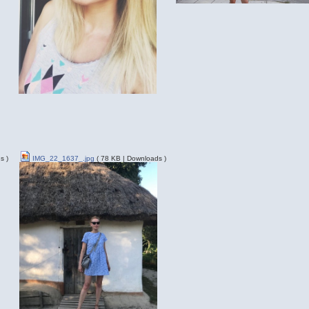
s )
IMG_22_1637_.jpg
( 78 KB | Downloads )