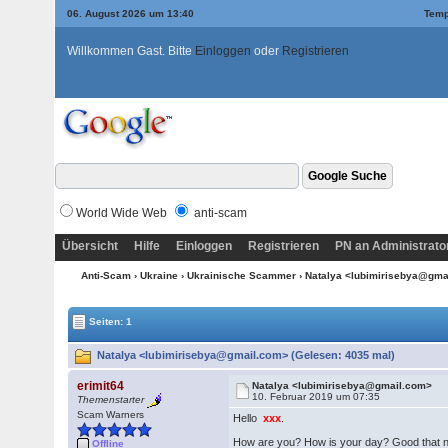
06. August 2026 um 13:40
Temp
Willkommen Gast. Bitte
Einloggen
oder
Registrieren
World Wide Web
anti-scam
Übersicht
Hilfe
Einloggen
Registrieren
PN an Administrato
Anti-Scam
›
Ukraine
›
Ukrainische Scammer
› Natalya <lubimirisebya@gm
Seiten: 1
Natalya <lubimirisebya@gmail.com> (Gelesen: 4035 mal)
erimit64
Natalya <lubimirisebya@gmail.com>
10. Februar 2019 um 07:35
Themenstarter
Scam Warners
Hello
xxx
.
How are you? How is your day? Good that now 
Offline