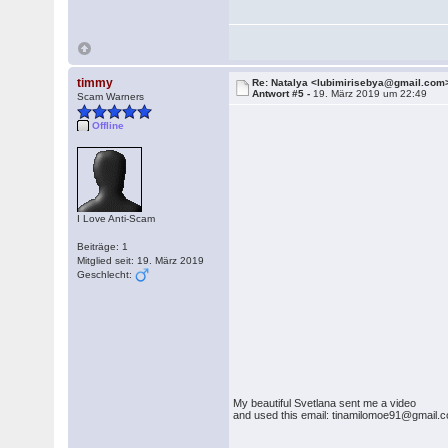
timmy
Re: Natalya <lubimirisebya@gmail.com
Antwort #5 -
19. März 2019 um 22:49
Scam Warners
Offline
I Love Anti-Scam
Beiträge: 1
Mitglied seit: 19. März 2019
Geschlecht:
My beautiful Svetlana sent me a video
and used this email: tinamilomoe91@gmail.