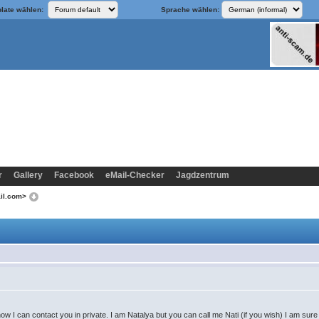
late wählen:
Sprache wählen:
r
Gallery
Facebook
eMail-Checker
Jagdzentrum
ail.com>
I can contact you in private. I am Natalya but you can call me Nati (if you wish) I am sure t