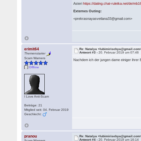
Asteri
https://dating.chat-ruletka.net/de/mb
Externes Outing:
<prekrasnayasvetlana33@gmail.com>
erimit64
Re: Natalya <lubimirisebya@gmail.com
Antwort #3 -
20. Februar 2019 um 07:46
Themenstarter
Scam Warners
Nachdem ich der jungen dame einiger ihrer B
Offline
I Love Anti-Scam
Beiträge: 21
Mitglied seit: 04. Februar 2019
Geschlecht:
pranou
Re: Natalya <lubimirisebya@gmail.com
Antwort #4 -
20. Februar 2019 um 16:14
Scam Warners