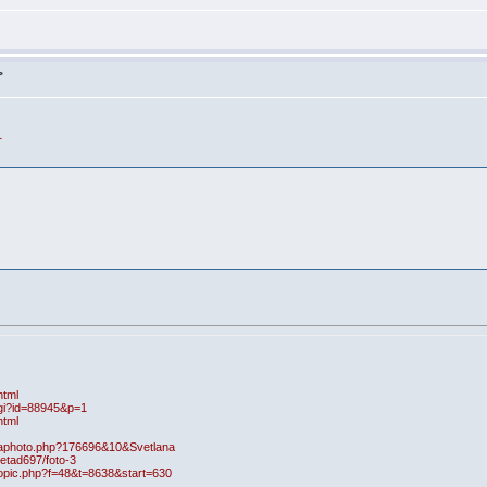
>
1
html
.cgi?id=88945&p=1
html
raphoto.php?176696&10&Svetlana
vetad697/foto-3
topic.php?f=48&t=8638&start=630