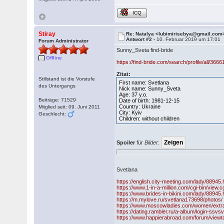
ICQ
Stiray
Re: Natalya <lubimirisebya@gmail.com
Antwort #2 -
10. Februar 2019 um 17:01
Forum Administrator
Sunny_Sveta find-bride
Offline
https://find-bride.com/search/profile/all/3666
Zitat:
Stillstand ist die Vorstufe
First name: Svetlana
des Untergangs
Nick name: Sunny_Sveta
Age: 37 y.o.
Beiträge: 71529
Date of birth: 1981-12-15
Country: Ukraine
Mitglied seit: 09. Juni 2011
City: Kyiv
Geschlecht:
Children: without children
Spoiler
für
Bilder
:
Svetlana
https://english.city-meeting.com/lady/88945.
https://www.1-in-a-million.com/cgi-bin/view
https://www.brides-in-bikini.com/lady/88945.
https://m.mylove.ru/svetlana173698/photos/
https://www.moscowladies.com/women/ext
https://dating.rambler.ru/a-album/login-ssvs
https://www.happierabroad.com/forum/view