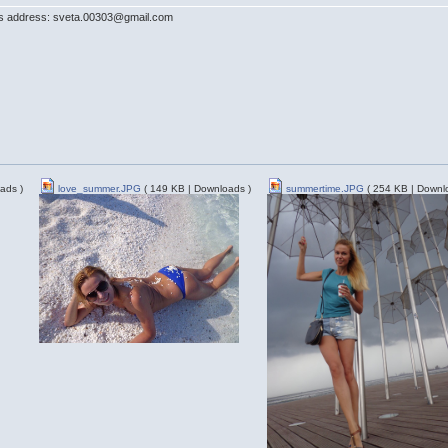
his address: sveta.00303@gmail.com
ads )
love_summer.JPG
( 149 KB | Downloads )
summertime.JPG
( 254 KB | Downl