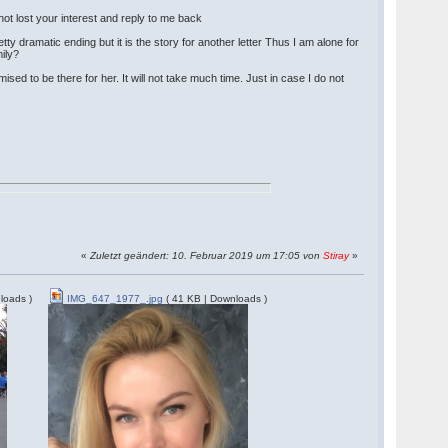
e not lost your interest and reply to me back
ty dramatic ending but it is the story for another letter Thus I am alone for
ily?
ed to be there for her. It will not take much time. Just in case I do not
«
Zuletzt geändert: 10. Februar 2019 um 17:05 von
Stiray
»
loads )
IMG_647_1977_.jpg
( 41 KB | Downloads )