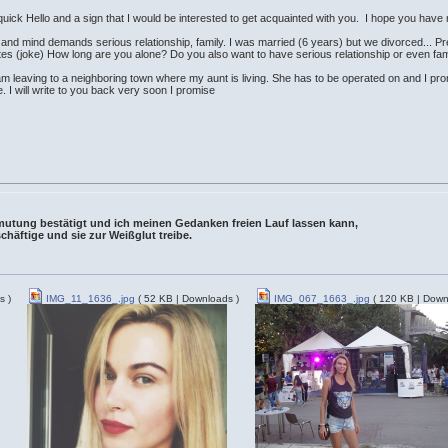
ust a quick Hello and a sign that I would be interested to get acquainted with you. I hope you hav
 and mind demands serious relationship, family. I was married (6 years) but we divorced... Pret
s (joke) How long are you alone? Do you also want to have serious relationship or even fam
 leaving to a neighboring town where my aunt is living. She has to be operated on and I promis
 I will write to you back very soon I promise
rmutung bestätigt und ich meinen Gedanken freien Lauf lassen kann,
häftige und sie zur Weißglut treibe.
s )
IMG_11_1636_.jpg
( 52 KB | Downloads )
IMG_067_1663_.jpg
( 120 KB | Down