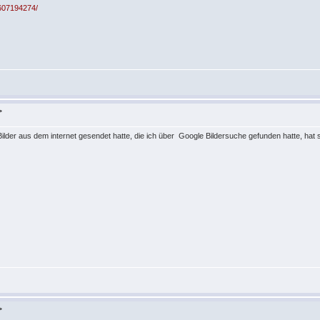
1607194274/
>
ilder aus dem internet gesendet hatte, die ich über Google Bildersuche gefunden hatte, hat
>