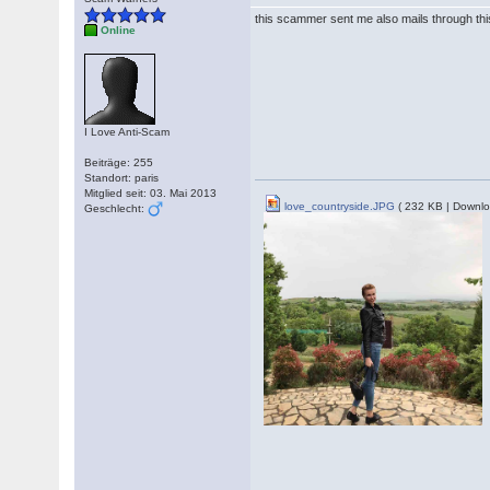
this scammer sent me also mails through t
Online
I Love Anti-Scam
Beiträge: 255
Standort: paris
Mitglied seit: 03. Mai 2013
love_countryside.JPG
( 232 KB | Downlo
Geschlecht: