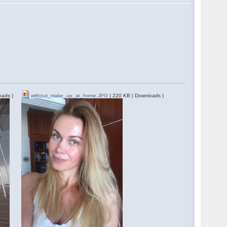
oads )
without_make_up_at_home.JPG
( 220 KB | Downloads )