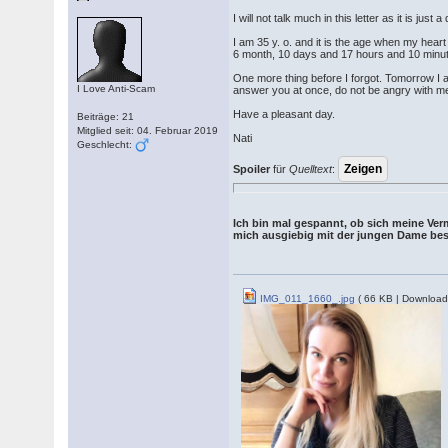
I will not talk much in this letter as it is j
I am 35 y. o. and it is the age when my heart
6 month, 10 days and 17 hours and 10 minute
One more thing before I forgot. Tomorrow I am
I Love Anti-Scam
answer you at once, do not be angry with me.
Have a pleasant day.
Beiträge: 21
Mitglied seit: 04. Februar 2019
Nati
Geschlecht:
Spoiler
für
Quelltext
:
Ich bin mal gespannt, ob sich meine Ve
mich ausgiebig mit der jungen Dame besc
IMG_011_1660_.jpg
( 66 KB | Download