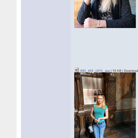
IMG_465_1976_.jpg
( 78 KB | Download