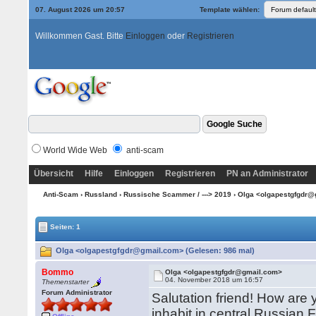
07. August 2026 um 20:57
Template wählen:
Willkommen Gast. Bitte
Einloggen
oder
Registrieren
World Wide Web
anti-scam
Übersicht
Hilfe
Einloggen
Registrieren
PN an Administrator
Anti-Scam
›
Russland
›
Russische Scammer / ---> 2019
› Olga <olgapestgfgdr
Seiten: 1
Olga <olgapestgfgdr@gmail.com> (Gelesen: 986 mal)
Bommo
Olga <olgapestgfgdr@gmail.com>
04. November 2018 um 16:57
Themenstarter
Forum Administrator
Salutation friend! How are 
inhabit in central Russian F