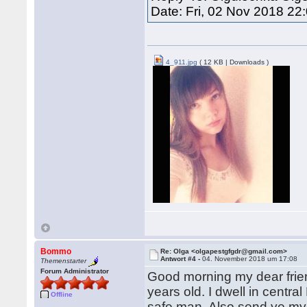
Date: Fri, 02 Nov 2018 22
4_911.jpg
( 12 KB | Downloads )
Bommo
Re: Olga <olgapestgfgdr@gmail.com>
Antwort #4 -
04. November 2018 um 17:08
Themenstarter
Forum Administrator
Good morning my dear frien
years old. I dwell in centra
Offline
safe man. Also send ye my 