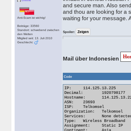
Offline
and secure man. Also send 
and thou are looking for a s
waiting for your message. A
Anti-Scam ist wichtig!
Beiträge: 33560
Standort: schwebend zwischen
Spoiler:
den Welten
Mitglied seit: 13. Juli 2010
Geschlecht:
Mail über Indonesien
Code
IP:	114.125.13.225

Decimal:	1920798177

Hostname:	114.125.13.225

ASN:	23693

ISP:	Telkomsel

Organization:	Telkomsel

Services:	None detected

Type:	Wireless Broadband

Assignment:	Static IP

Continent:	Asia
