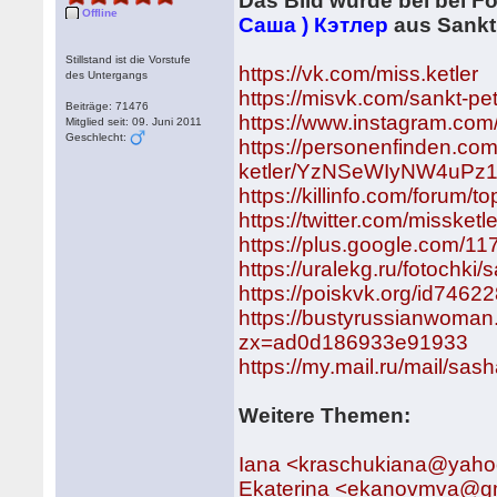
Das Bild wurde bei bei 
Offline
Саша ) Кэтлер
aus Sankt 
Stillstand ist die Vorstufe
https://vk.com/miss.ketler
des Untergangs
https://misvk.com/sankt-pe
Beiträge: 71476
https://www.instagram.com/
Mitglied seit: 09. Juni 2011
Geschlecht:
https://personenfinden.com
ketler/YzNSeWIyNW4uPz1
https://killinfo.com/forum/t
https://twitter.com/missketle
https://plus.google.com/
https://uralekg.ru/fotochki
https://poiskvk.org/id7462
https://bustyrussianwoman
zx=ad0d186933e91933
https://my.mail.ru/mail/sas
Weitere Themen:
Iana <kraschukiana@yah
Ekaterina <ekanovmva@gm