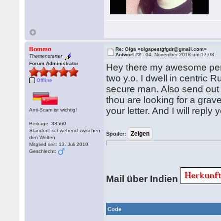
Bommo
Re: Olga <olgapestgfgdr@gmail.com>
Antwort #2 -
04. November 2018 um 17:03
Themenstarter
Forum Administrator
Hey there my awesome pen-f
two y.o. I dwell in centric 
Offline
secure man. Also send out y
thou are looking for a grave
your letter. And I will reply
Anti-Scam ist wichtig!
Beiträge: 33560
Standort: schwebend zwischen
Spoiler:
den Welten
Mitglied seit: 13. Juli 2010
Geschlecht:
Mail über Indien
Code