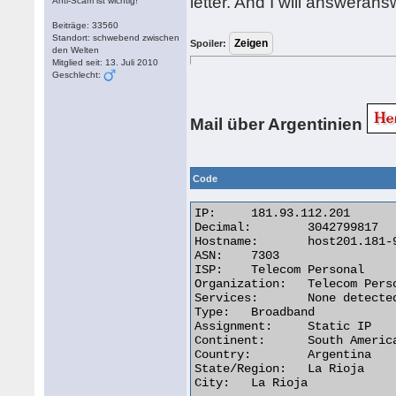
letter. And I will answerans
Anti-Scam ist wichtig!
Beiträge: 33560
Standort: schwebend zwischen
Spoiler:
den Welten
Mitglied seit: 13. Juli 2010
Geschlecht:
Mail über Argentinien
Code
IP:	181.93.112.201

Decimal:	3042799817

Hostname:	host201.181-93-112.telecom.net.ar

ASN:	7303

ISP:	Telecom Personal

Organization:	Telecom Personal

Services:	None detected

Type:	Broadband

Assignment:	Static IP

Continent:	South America

Country:	Argentina

State/Region:	La Rioja

City:	La Rioja 
