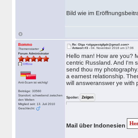
Bild wie im Eröffnungsbeitr
Bommo
Re: Olga <olgapestgfgdr@gmail.com>
Antwort #3 -
04. November 2018 um 17:06
Themenstarter
Forum Administrator
Hello man! How are you? My 
centric Russland. And I'm s
Offline
send thou my photography. I
a earnest relationship. Then
will answeranswer ye with
Anti-Scam ist wichtig!
Beiträge: 33560
Standort: schwebend zwischen
Spoiler:
den Welten
Mitglied seit: 13. Juli 2010
Geschlecht:
Mail über Indonesien