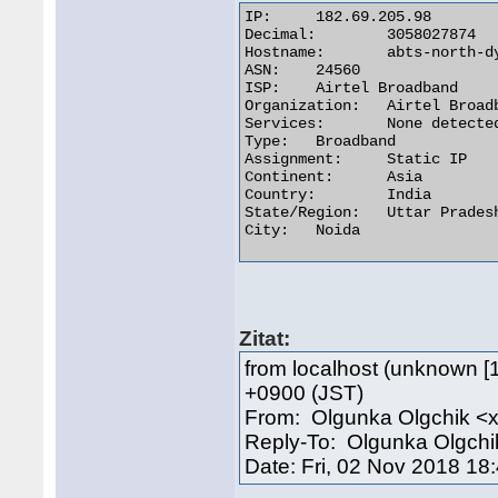
IP:	182.69.205.98

Decimal:	3058027874

Hostname:	abts-north-dynamic-098.205.69.182.airtelbroadband.in

ASN:	24560

ISP:	Airtel Broadband

Organization:	Airtel Broadband

Services:	None detected

Type:	Broadband

Assignment:	Static IP

Continent:	Asia

Country:	India

State/Region:	Uttar Pradesh

City:	Noida 

Zitat:
from localhost (unknown [1
+0900 (JST)
From: Olgunka Olgchik <
Reply-To: Olgunka Olgch
Date: Fri, 02 Nov 2018 18