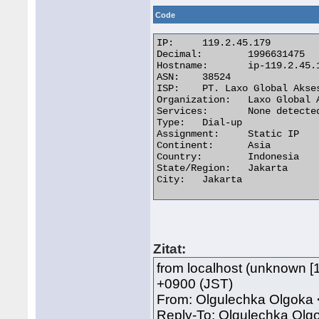
Code
IP:	119.2.45.179

Decimal:	1996631475

Hostname:	ip-119.2.45.179.laxo.net.id

ASN:	38524

ISP:	PT. Laxo Global Akses

Organization:	Laxo Global Akses, PT

Services:	None detected

Type:	Dial-up

Assignment:	Static IP

Continent:	Asia

Country:	Indonesia

State/Region:	Jakarta

City:	Jakarta 

Zitat:
from localhost (unknown [1
+0900 (JST)
From: Olgulechka Olgoka
Reply-To: Olgulechka Ol