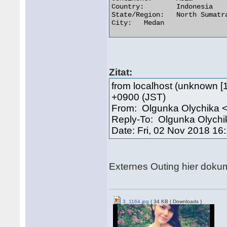
Country:	Indonesia

State/Region:	North Sumatra

City:	Medan 

Zitat:
from localhost (unknown [1
+0900 (JST)
From: Olgunka Olychika <
Reply-To: Olgunka Olych
Date: Fri, 02 Nov 2018 16
Externes Outing hier dokum
3_1164.jpg
( 34 KB | Downloads )