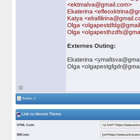
<ektmalva@gmail.com>
Ekaterina <efleoxktrina@g
Katya <elrafilirina@gmail.
Olga <olgapestdfdg@gmai
Olga <olgapesthzdfs@gma
Externes Outing:
Ekaterina <ymaltsva@gma
Olga <olgapestgfgdr@gma
Seiten: 1
Link zu diesem Thema
HTML Code:
BBCode: