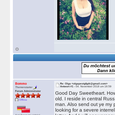
Bommo
Re: Olga <olgapestgfgdr@gmail.com>
Antwort #1 -
04. November 2018 um 16:59
Themenstarter
Forum Administrator
Good Day Sweetheart. How f
old. I reside in central Rus
Offline
man. Also send out ye my ph
looking for a severe interre