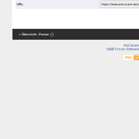
URL:
« Übersicht
‹ Forum
Anti-Scam
YaBB Forum Softwar