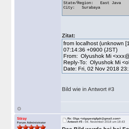
State/Region:	East Java

City:	Surabaya 

Zitat:
from localhost (unknown [
07:14:36 +0900 (JST)
From: Olyushok Mi <xxx@
Reply-To: Olyushok Mi <
Date: Fri, 02 Nov 2018 23
Bild wie in Antwort #3
Stiray
Re: Olga <olgapestgfgdr@gmail.com>
Antwort #5 -
04. November 2018 um 18:43
Forum Administrator