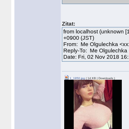
Zitat:
from localhost (unknown [1
+0900 (JST)
From: Me Olgulechka <xx
Reply-To: Me Olgulechka
Date: Fri, 02 Nov 2018 16
1_1950.jpg
( 14 KB | Downloads )