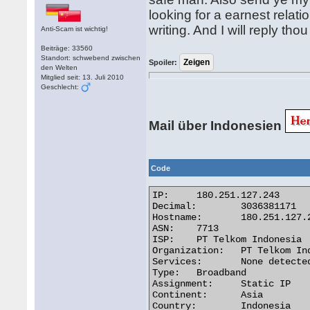
looking for a earnest relati
writing. And I will reply tho
Anti-Scam ist wichtig!
Beiträge: 33560
Standort: schwebend zwischen
Spoiler:
den Welten
Mitglied seit: 13. Juli 2010
Geschlecht:
Mail über Indonesien
Code
IP:	180.251.127.243

Decimal:	3036381171

Hostname:	180.251.127.243

ASN:	7713

ISP:	PT Telkom Indonesia

Organization:	PT Telkom Indonesia

Services:	None detected

Type:	Broadband

Assignment:	Static IP

Continent:	Asia

Country:	Indonesia
