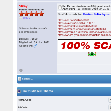
Stiray
Re: Marina <anduformet30@gmail.com>
Antwort #1 -
19. Oktober 2018 um 01:41
Forum Administrator
Das Bild wurde bei
Kristina Tolkachyov
Offline
https://vk.com/id44878061
https://valet.ru/user/44878061/
https://vkontakte.info/id44878061
Stillstand ist die Vorstufe
https://vkfaces.com/vk/user/id44878061
des Untergangs
https://iprofiles.ru/kristina-tolkacheva/44878
https://where-you.com/user/kristina-tolkac
Beiträge: 71529
Mitglied seit: 09. Juni 2011
Geschlecht:
Seiten: 1
Link zu diesem Thema
HTML Code:
BBCode: