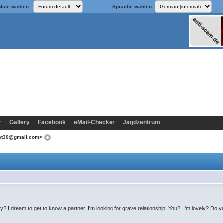
late wählen:
Sprache wählen:
r
Gallery
Facebook
eMail-Checker
Jagdzentrum
met30@gmail.com>
 I dream to get to know a partner. I'm looking for grave relationship! You?. I'm lovely? Do yo