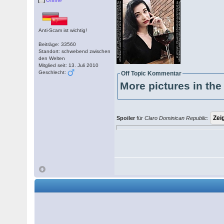
Offline
Anti-Scam ist wichtig!
Beiträge: 33560
Standort: schwebend zwischen
den Welten
Mitglied seit: 13. Juli 2010
Geschlecht:
Off Topic Kommentar
More pictures in the 
Spoiler
für
Claro Dominican Republic
: