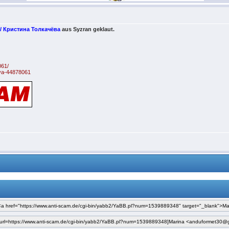
a / Кристина Толкачёва
aus Syzran geklaut.
061/
eva-44878061