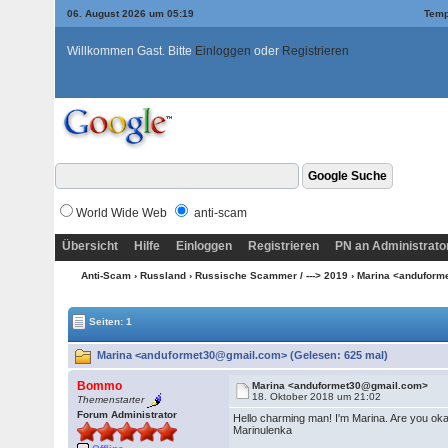
06. August 2026 um 05:19
Temp
Willkommen Gast. Bitte
Einloggen
oder
Registrieren
World Wide Web
anti-scam
Übersicht
Hilfe
Einloggen
Registrieren
PN an Administrato
Anti-Scam
›
Russland
›
Russische Scammer / ---> 2019
› Marina <andufor
Seiten: 1
Marina <anduformet30@gmail.com> (Gelesen: 625 mal)
Bommo
Marina <anduformet30@gmail.com>
18. Oktober 2018 um 21:02
Themenstarter
Forum Administrator
Hello charming man! I'm Marina. Are you okay?
Marinulenka