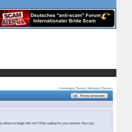
‹
Vorheriges Thema
|
Nächstes Thema
›
Thema versenden
u desire to begin with me? I'll be waiting for your answer. Kiss you