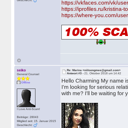
Geschlecht:
https://vkfaces.com/vk/us
https://iprofiles.ru/kristin
https://where-you.com/user
seiko
Re: Marina <niiloongmee@gmail.com>
Antwort #3 -
21. Oktober 2018 um 14:42
General Counsel
Hello Charming My name is 
Offline
I'm looking for serious rela
with me? I'll be waiting for
I Love Anti-Scam!
Beiträge: 28043
Mitglied seit: 15. Januar 2015
Geschlecht: