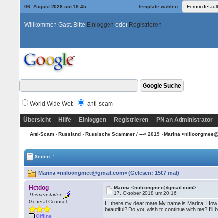
06. August 2026 um 18:45
Template wählen:
Willkommen Gast. Bitte
Einloggen
oder
Registrieren
World Wide Web
anti-scam
Übersicht
Hilfe
Einloggen
Registrieren
PN an Administrator
Anti-Scam
›
Russland
›
Russische Scammer / ---> 2019
› Marina <niiloongmee
Seiten: 1
Marina <niiloongmee@gmail.com> (Gelesen: 1507 mal)
Hotdog
Marina <niiloongmee@gmail.com>
17. Oktober 2018 um 20:16
Themenstarter
General Counsel
Hi there my dear mate My name is Marina. How ar
beautiful? Do you wish to continue with me? I'll
Offline