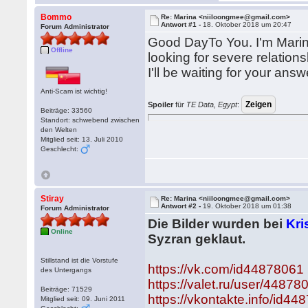
Bommo
Re: Marina <niiloongmee@gmail.com>
Antwort #1 -
18. Oktober 2018 um 20:47
Forum Administrator
Good DayTo You. I'm Marina.
Offline
looking for severe relation
I'll be waiting for your ans
Anti-Scam ist wichtig!
Spoiler
für
TE Data, Egypt
:
Beiträge: 33560
Standort: schwebend zwischen
den Welten
Mitglied seit: 13. Juli 2010
Geschlecht:
Stiray
Re: Marina <niiloongmee@gmail.com>
Antwort #2 -
19. Oktober 2018 um 01:38
Forum Administrator
Die Bilder wurden bei
Kri
Online
Syzran geklaut.
Stillstand ist die Vorstufe
https://vk.com/id44878061
des Untergangs
https://valet.ru/user/44878
Beiträge: 71529
https://vkontakte.info/id4
Mitglied seit: 09. Juni 2011